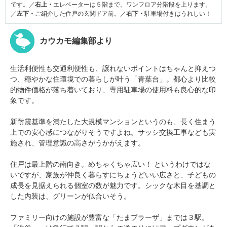
です。／
右上・
エレベーターは５階まで。ワンフロア分階段を上ります。
／
左下・
ご紹介した住戸の玄関ドア前。／
右下・
駐車場付きはうれしい！
カウカモ編集部より
生活利便性も交通利便性も、譲れないポイントはちゃんと抑えつ
つ、穏やかな住環境での暮らしが叶う「青葉台」。都心より比較
的物件価格が落ち着いており、専用駐車場の使用料も良心的な印
象です。
新耐震基準を満たした大規模マンションというのも、長く住まう
上での安心感につながりそうですよね。サッシ交換工事なども実
施され、管理意識の高さがうかがえます。
住戸は最上階の南向き。めちゃくちゃ広い！ というわけではな
いですが、家族が仲良く暮らすにちょうどいい広さと、子どもの
成長を見据えられる個室の数が魅力です。シックな木目を基調と
した内装は、グリーンが似合いそう。
ファミリー向けの施設が豊富な「たまプラーザ」までは３駅。