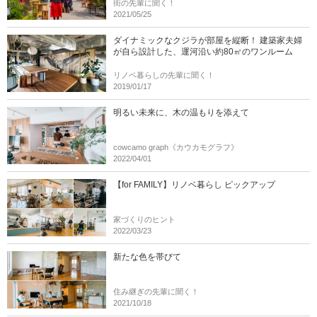
街の先輩に聞く！
2021/05/25
ダイナミックなクジラが部屋を縦断！ 建築家夫婦
が自ら設計した、運河沿い約80㎡のワンルーム
リノベ暮らしの先輩に聞く！
2019/01/17
明るい未来に、木の温もりを添えて
cowcamo graph《カウカモグラフ》
2022/04/01
【for FAMILY】リノベ暮らし ピックアップ
家づくりのヒント
2022/03/23
新たな色を帯びて
住み継ぎの先輩に聞く！
2021/10/18