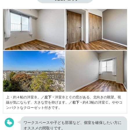
上・約４帖の洋室Ｂ。／
左下・
洋室ＢとＣの窓がある、北向きの眺望。視
線が気にならず、大きな空を仰げます。／
右下・
約4.3帖の洋室Ｃ。ややコ
ンパクトなクローゼット付きです。
ワークスペースや子ども部屋など、個室を確保したい方に
オススメの間取りです。