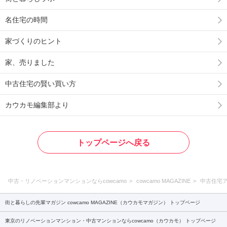
名住宅の時間
家づくりのヒント
家、売りました
中古住宅の賢い買い方
カウカモ編集部より
トップページへ戻る
中古・リノベーションマンションならcowcamo
cowcamo MAGAZINE
中古住宅
街と暮らしの先輩マガジン cowcamo MAGAZINE（カウカモマガジン） トップページ
東京のリノベーションマンション・中古マンションならcowcamo（カウカモ） トップページ