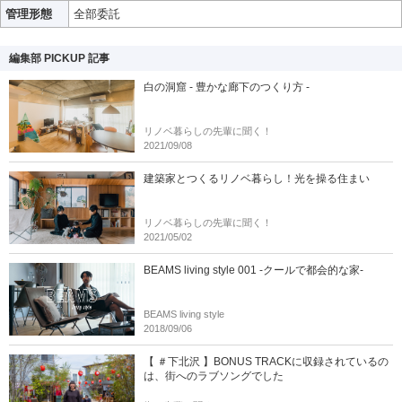
管理形態
全部委託
編集部 PICKUP 記事
白の洞窟 - 豊かな廊下のつくり方 -
リノベ暮らしの先輩に聞く！
2021/09/08
建築家とつくるリノベ暮らし！光を操る住まい
リノベ暮らしの先輩に聞く！
2021/05/02
BEAMS living style 001 -クールで都会的な家-
BEAMS living style
2018/09/06
【 ＃下北沢 】BONUS TRACKに収録されているの
は、街へのラブソングでした