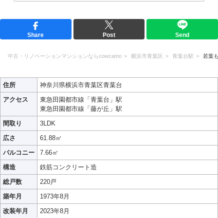
Share
Post
Send
中古・リノベーションマンションならcowcamo
横浜市青葉区
青葉台駅
若葉
住所
神奈川県横浜市青葉区青葉台
アクセス
東急田園都市線「青葉台」駅
東急田園都市線「藤が丘」駅
間取り
3LDK
広さ
61.88㎡
バルコニー
7.66㎡
構造
鉄筋コンクリート造
総戸数
220戸
築年月
1973年8月
改装年月
2023年8月