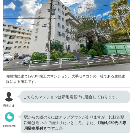
傾斜地に建つ1973年竣工のマンション。大手ゼネコンの一社である鹿島建
設による施工です。
こちらのマンションは新耐震基準に適合しております。
売主さま
駅からの道のりにはアップダウンがありますが、比較的駅
距離は近いので頑張りたいところ。また、
月額4,030円の専
cowcamo
用駐車場付き
ですよ◎