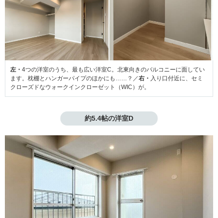
左・
4つの洋室のうち、最も広い洋室C。北東向きのバルコニーに面してい
ます。枕棚とハンガーパイプのほかにも……？／
右・
入り口付近に、セミ
クローズドなウォークインクローゼット（WIC）が。
約5.4帖の洋室D