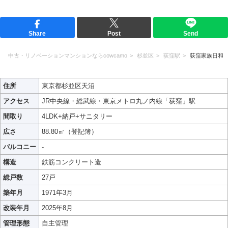
Share
Post
Send
中古・リノベーションマンションならcowcamo
杉並区
荻窪駅
荻窪家族日和
住所
東京都杉並区天沼
アクセス
JR中央線・総武線・東京メトロ丸ノ内線「荻窪」駅
間取り
4LDK+納戸+サニタリー
広さ
88.80㎡（登記簿）
バルコニー
-
構造
鉄筋コンクリート造
総戸数
27戸
築年月
1971年3月
改装年月
2025年8月
管理形態
自主管理