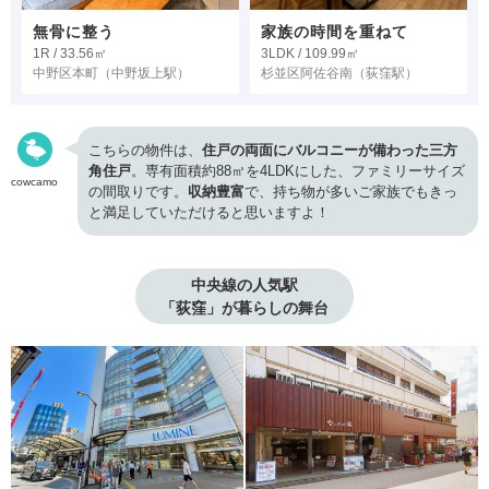
無骨に整う
家族の時間を重ねて
1R / 33.56㎡
3LDK / 109.99㎡
中野区本町
（中野坂上駅）
杉並区阿佐谷南
（荻窪駅）
こちらの物件は、
住戸の両面にバルコニーが備わった三方
角住戸
。専有面積約88㎡を4LDKにした、ファミリーサイズ
cowcamo
の間取りです。
収納豊富
で、持ち物が多いご家族でもきっ
と満足していただけると思いますよ！
中央線の人気駅

「荻窪」が暮らしの舞台