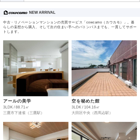
NEW ARRIVAL
中古・リノベーションマンションの売買サービス「cowcamo（カウカモ）」。暮
らしの妄想から購入、そして次の住まい手へのバトンパスまでも、一貫してサポー
トします。
アールの美学
空を秘めた館
3LDK / 88.71㎡
3LDK / 104.16㎡
三鷹市下連雀
（三鷹駅）
大田区中央
（西馬込駅）