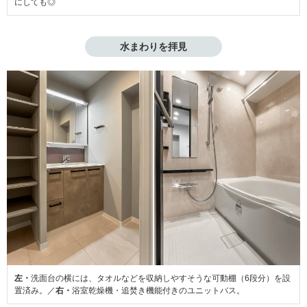
にしても◎
水まわりを拝見
左・
洗面台の横には、タオルなどを収納しやすそうな可動棚（6段分）を設
置済み。／
右・
浴室乾燥機・追焚き機能付きのユニットバス。