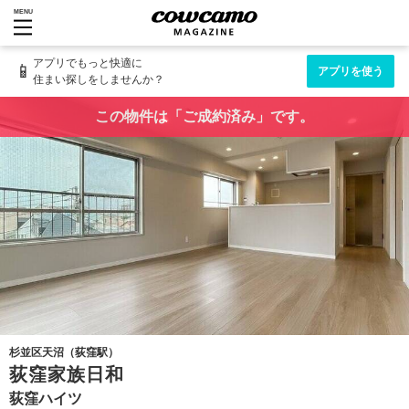
MENU
アプリでもっと快適に
📱
アプリを使う
住まい探しをしませんか？
この物件は「ご成約済み」です。
杉並区天沼（荻窪駅）
荻窪家族日和
荻窪ハイツ