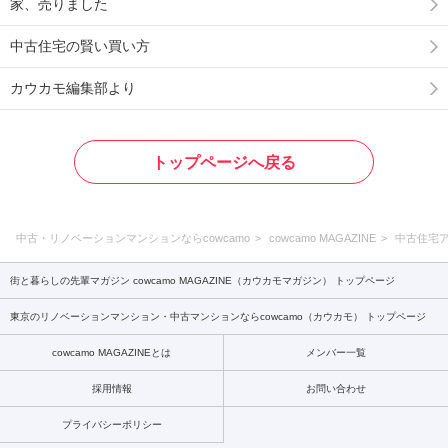
家、売りました
中古住宅の賢い買い方
カウカモ編集部より
トップページへ戻る
中古・リノベーションマンションならcowcamo
cowcamo MAGAZINE
中古住宅
街と暮らしの先輩マガジン cowcamo MAGAZINE（カウカモマガジン） トップページ
東京のリノベーションマンション・中古マンションならcowcamo（カウカモ） トップページ
cowcamo MAGAZINEとは
メンバー一覧
採用情報
お問い合わせ
プライバシーポリシー