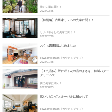
街の先輩に聞く！
2022/03/25
【特別編】古民家リノベの先輩に聞く！
リノベ暮らしの先輩に聞く！
2022/02/28
おうち図書館はじめました
cowcamo graph《カウカモグラフ》
2022/01/28
【＃九品仏】野に咲く花の品のよさを、特製バター
クリームで
街の先輩に聞く！
2022/08/03
広いリビングとルーバルに招かれて
cowcamo graph《カウカモグラフ》