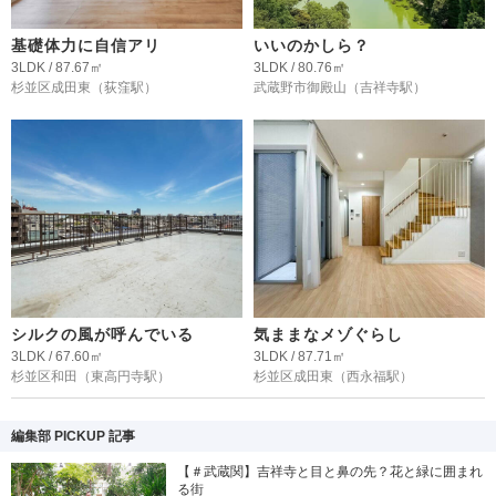
基礎体力に自信アリ
いいのかしら？
3LDK / 87.67㎡
3LDK / 80.76㎡
杉並区成田東
（荻窪駅）
武蔵野市御殿山
（吉祥寺駅）
シルクの風が呼んでいる
気ままなメゾぐらし
3LDK / 67.60㎡
3LDK / 87.71㎡
杉並区和田
（東高円寺駅）
杉並区成田東
（西永福駅）
編集部 PICKUP 記事
【＃武蔵関】吉祥寺と目と鼻の先？花と緑に囲まれ
る街