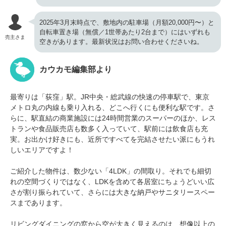
2025年3月末時点で、敷地内の駐車場（月額20,000円〜）と
自転車置き場（無償／1世帯あたり2台まで）にはいずれも
売主さま
空きがあります。最新状況はお問い合わせくださいね。
カウカモ編集部より
最寄りは「荻窪」駅。JR中央・総武線の快速の停車駅で、東京
メトロ丸の内線も乗り入れる、どこへ行くにも便利な駅です。さ
らに、駅直結の商業施設には24時間営業のスーパーのほか、レス
トランや食品販売店も数多く入っていて、駅前には飲食店も充
実。お出かけ好きにも、近所ですべてを完結させたい派にもうれ
しいエリアですよ！
ご紹介した物件は、数少ない「4LDK」の間取り。それでも細切
れの空間づくりではなく、LDKを含めて各居室にちょうどいい広
さが割り振られていて、さらには大きな納戸やサニタリースペー
スまであります。
リビングダイニングの窓から空が大きく見えるのは、想像以上の