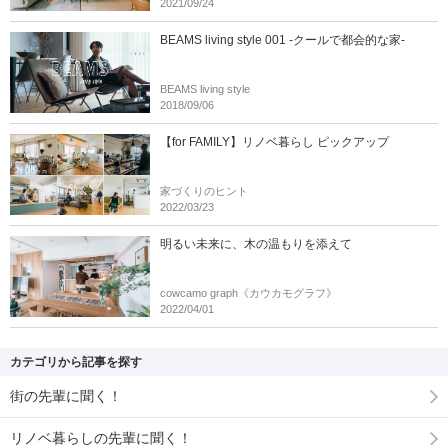
2021/09/24
BEAMS living style 001 -クールで都会的な家-
BEAMS living style
2018/09/06
【for FAMILY】リノベ暮らし ピックアップ
家づくりのヒント
2022/03/23
明るい未来に、木の温もりを添えて
cowcamo graph《カウカモグラフ》
2022/04/01
カテゴリから記事を探す
街の先輩に聞く！
リノベ暮らしの先輩に聞く！