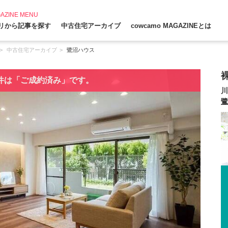
AZINE MENU
リから記事を探す
中古住宅アーカイブ
cowcamo MAGAZINEとは
中古住宅アーカイブ
鷺沼ハウス
件は「ご成約済み」です。
川
鷺