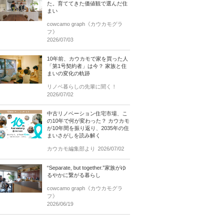
た。育ててきた価値観で選んだ住
まい
cowcamo graph《カウカモグラ
フ》
2026/07/03
10年前、カウカモで家を買った人
「第1号契約者」は今？ 家族と住
まいの変化の軌跡
リノベ暮らしの先輩に聞く！
2026/07/02
中古リノベーション住宅市場、こ
の10年で何が変わった？ カウカモ
が10年間を振り返り、2035年の住
まいさがしを読み解く
カウカモ編集部より
2026/07/02
“Separate, but together.”家族がゆ
るやかに繋がる暮らし
cowcamo graph《カウカモグラ
フ》
2026/06/19