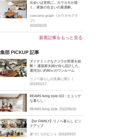
出会いは突然に。カウカモが描
く、家族の住まいの最適解。
cowcamo graph《カウカモグラ
フ》
2026/05/29
新着記事をもっと見る
集部 PICKUP 記事
ダイナミックなクジラが部屋を縦
断！ 建築家夫婦が自ら設計した、
運河沿い約80㎡のワンルーム
リノベ暮らしの先輩に聞く！
2019/01/17
BEAMS living style 022 - ヒュッゲ
な暮らし -
BEAMS living style
2022/05/16
【for FAMILY】リノベ暮らし ピッ
クアップ
家づくりのヒント
2022/03/23