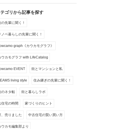
カテゴリから記事を探す
街の先輩に聞く！
リノベ暮らしの先輩に聞く！
cowcamo graph《カウカモグラフ》
ウカモグラフ with LifeCatalog
owcamo EVENT
街とマンションと私
EAMS living style
住み継ぎの先輩に聞く！
街のネタ帖
街と暮らしラボ
名住宅の時間
家づくりのヒント
家、売りました
中古住宅の賢い買い方
カウカモ編集部より