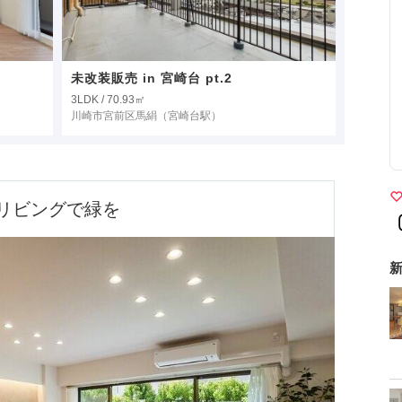
未改装販売 in 宮崎台 pt.2
3LDK / 70.93㎡
川崎市宮前区馬絹
（宮崎台駅）
リビングで緑を
新