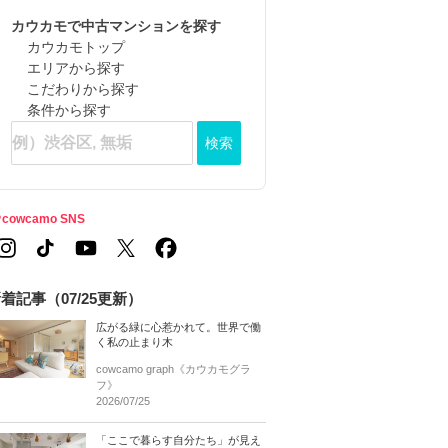
カウカモで中古マンションを探す
カウカモトップ
エリアから探す
こだわりから探す
条件から探す
検索
cowcamo SNS
着記事（07/25更新）
広がる緑に心惹かれて。世界で働
く私の止まり木
cowcamo graph《カウカモグラ
フ》
2026/07/25
「ここで暮らす自分たち」が見え