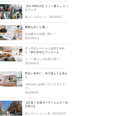
【for SINGLE】リノベ暮らし ピッ
クアップ
家づくりのヒント
2022/06/17
素敵なめぐり逢い
住み継ぎの先輩に聞く！
2021/05/13
インスピレーションはホテルか
ら！変幻自在なワンルーム
リノベ暮らしの先輩に聞く！
2022/04/15
明るい未来に、木の温もりを添え
て
cowcamo graph《カウカモグラ
フ》
2022/04/01
【広尾 × 広尾ガーデンヒルズ × 吉
川琴子】
街とマンションと私
2021/04/19