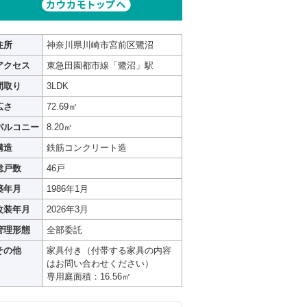
住所
神奈川県川崎市宮前区鷺沼
アクセス
東急田園都市線「鷺沼」駅
間取り
3LDK
広さ
72.69㎡
バルコニー
8.20㎡
構造
鉄筋コンクリート造
総戸数
46戸
築年月
1986年1月
改装年月
2026年3月
管理形態
全部委託
その他
家具付き（付帯する家具の内容
はお問い合わせください）
専用庭面積：16.56㎡