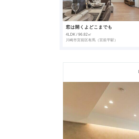
窓は開くよどこまでも
4LDK / 96.82㎡
川崎市宮前区有馬
（宮前平駅）