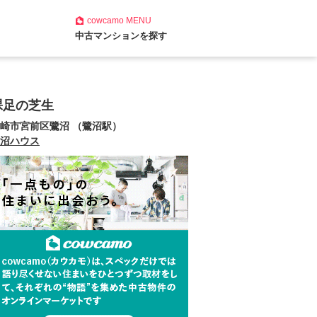
cowcamo
MENU
中古マンションを探す
裸足の芝生
崎市宮前区鷺沼 （鷺沼駅）
沼ハウス