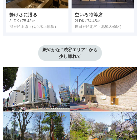
静けさに潜る
空いろ特等席
3LDK / 75.43㎡
2LDK / 74.45㎡
渋谷区上原
（代々木上原駅）
世田谷区池尻
（池尻大橋駅）
賑やかな “渋谷エリア” から

少し離れて