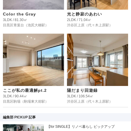
Color the Gray
光と静寂のあわい
3LDK / 81.30㎡
2LDK / 71.04㎡
目黒区青葉台
（池尻大橋駅）
渋谷区上原
（代々木上原駅）
ここが私の最適解pt.2
陽だまり回遊録
3LDK / 90.44㎡
3LDK / 106.54㎡
目黒区駒場
（駒場東大前駅）
渋谷区上原
（代々木上原駅）
編集部 PICKUP 記事
【for SINGLE】リノベ暮らし ピックアップ