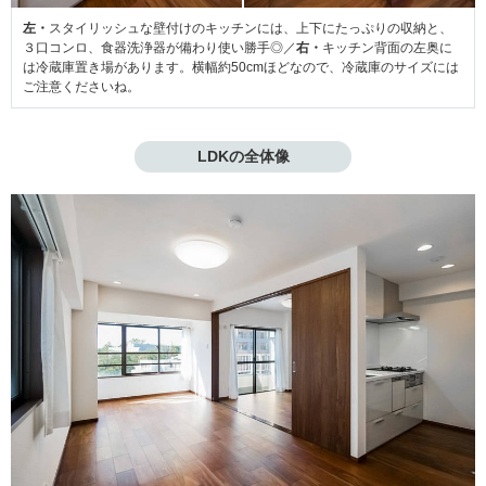
左・
スタイリッシュな壁付けのキッチンには、上下にたっぷりの収納と、
３口コンロ、食器洗浄器が備わり使い勝手◎／
右・
キッチン背面の左奥に
は冷蔵庫置き場があります。横幅約50cmほどなので、冷蔵庫のサイズには
ご注意くださいね。
LDKの全体像