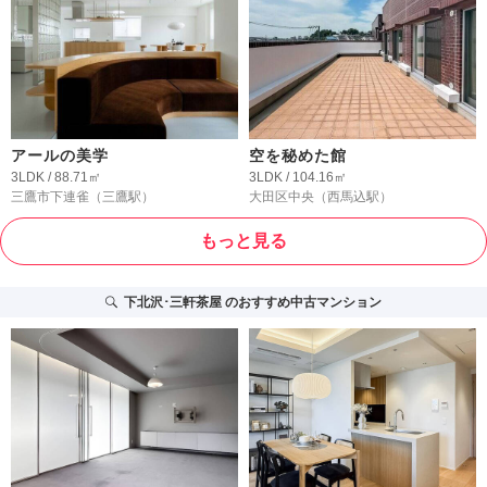
アールの美学
空を秘めた館
3LDK / 88.71㎡
3LDK / 104.16㎡
三鷹市下連雀
（三鷹駅）
大田区中央
（西馬込駅）
もっと見る
下北沢･三軒茶屋
のおすすめ中古マンション