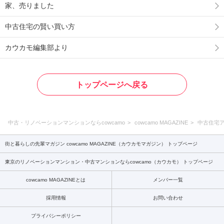
家、売りました
中古住宅の賢い買い方
カウカモ編集部より
トップページへ戻る
中古・リノベーションマンションならcowcamo
cowcamo MAGAZINE
中古住宅
街と暮らしの先輩マガジン cowcamo MAGAZINE（カウカモマガジン） トップページ
東京のリノベーションマンション・中古マンションならcowcamo（カウカモ） トップページ
cowcamo MAGAZINEとは
メンバー一覧
採用情報
お問い合わせ
プライバシーポリシー