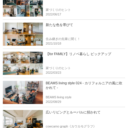
家づくりのヒント
2022/06/17
新たな色を帯びて
住み継ぎの先輩に聞く！
2021/10/18
【for FAMILY】リノベ暮らし ピックアップ
家づくりのヒント
2022/03/23
BEAMS living style 024 - カリフォルニアの風に吹
かれて -
BEAMS living style
2022/08/29
広いリビングとルーバルに招かれて
cowcamo graph《カウカモグラフ》