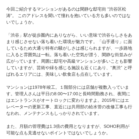
今回ご紹介するマンションがあるのは閑静な邸宅街 “渋谷区松
涛”。 このアドレスを聞いて憧れを抱いている方も多いのではな
いでしょうか。
「渋谷」駅が徒歩圏内にありながら、いい意味で渋谷らしさをあ
まり感じさせない落ち着いた環境が魅力です。「山手通り」に面
しているため大通り特有の騒がしさは感じられますが、一歩路地
に入ると雰囲気は一転。落ち着いた空気が漂う、閑静な街並みが
広がっています。周囲に邸宅や高級マンションが多いことも影響
していますが、芸術や緑を感じる施設も近くにあり、“奥渋” と呼
ばれるエリアには、美味しい飲食店も点在しています。
マンションは1978年竣工。１階部分には店舗が複数入っていま
す。管理人さんは平日の8:00〜17:00と長時間勤務され、夜間に
はエントランスがオートロックに変わりますよ。2015年にはエ
レベーターの更新工事、直近には共用部の給水管の改修工事も行
なわれ、メンテナンスもしっかりされています。
また、月額の管理費は1.3倍の費用となりますが、SOHO利用が
可能な点も見逃せないポイントではないでしょうか。