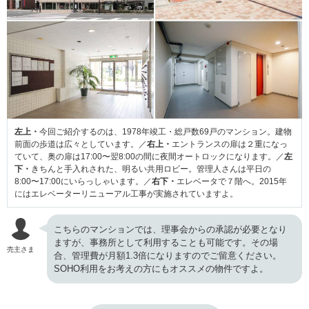
左上・
今回ご紹介するのは、1978年竣工・総戸数69戸のマンション。建物
前面の歩道は広々としています。／
右上・
エントランスの扉は２重になっ
ていて、奥の扉は17:00〜翌8:00の間に夜間オートロックになります。／
左
下・
きちんと手入れされた、明るい共用ロビー。管理人さんは平日の
8:00〜17:00にいらっしゃいます。／
右下・
エレベータで７階へ。2015年
にはエレベーターリニューアル工事が実施されていますよ。
こちらのマンションでは、理事会からの承認が必要となり
ますが、事務所として利用することも可能です。その場
売主さま
合、管理費が月額1.3倍になりますのでご留意ください。
SOHO利用をお考えの方にもオススメの物件ですよ。