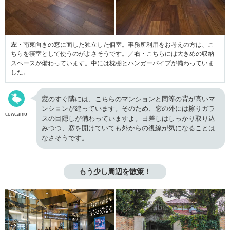
左・
南東向きの窓に面した独立した個室。事務所利用をお考えの方は、こ
ちらを寝室として使うのがよさそうです。／
右・
こちらには大きめの収納
スペースが備わっています。中には枕棚とハンガーパイプが備わっていま
した。
窓のすぐ隣には、こちらのマンションと同等の背が高いマ
ンションが建っています。そのため、窓の外には擦りガラ
cowcamo
スの目隠しが備わっていますよ。日差しはしっかり取り込
みつつ、窓を開けていても外からの視線が気になることは
なさそうです。
もう少し周辺を散策！