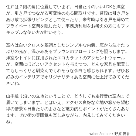
住戸は７階の角に位置しています。日当たりのいいLDKと洋室
が、引き戸でつながる可変性のある間取りです。普段は引き戸を
あけ放ち拡張リビングとして使ったり、来客時は引き戸を締めて
プライベート空間を隠したり、事務所利用をお考えの方にもフレ
キシブルな使い方が叶いそう。
室内は白いクロスを基調としたシンプルな内装。窓から注ぐたっ
ぷりの光が、温かみあるブラウンのフローリングを照らします。
洋室やトイレに採用されたエコカラットのアクセントウォール
が、空間にほどよいアクセントを与えつつ、どんな家具を配置し
てもしっくりと馴染んでくれそうな余白も感じられます。ぜひお
好みのインテリアでオリジナリティある空間に仕上げてみてくだ
さいね。
山手通り沿いの立地ということで、どうしても走行音は室内まで
届いてしまいます。とはいえ、アクセス良好な立地や窓から望む
緑の借景や日当たりのよさなど魅力的なポイントがたくさんあり
ます。ぜひ街の雰囲気も楽しみながら、内見してみてください
ね。
writer / editor：野原 茂香