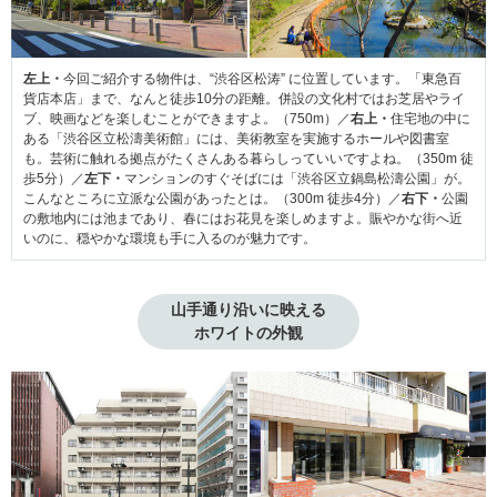
左上・
今回ご紹介する物件は、“渋谷区松涛” に位置しています。「東急百
貨店本店」まで、なんと徒歩10分の距離。併設の文化村ではお芝居やライ
ブ、映画などを楽しむことができますよ。（750m）／
右上・
住宅地の中に
ある「渋谷区立松濤美術館」には、美術教室を実施するホールや図書室
も。芸術に触れる拠点がたくさんある暮らしっていいですよね。（350m 徒
歩5分）／
左下・
マンションのすぐそばには「渋谷区立鍋島松濤公園」が。
こんなところに立派な公園があったとは。（300m 徒歩4分）／
右下・
公園
の敷地内には池まであり、春にはお花見を楽しめますよ。賑やかな街へ近
いのに、穏やかな環境も手に入るのが魅力です。
山手通り沿いに映える

ホワイトの外観