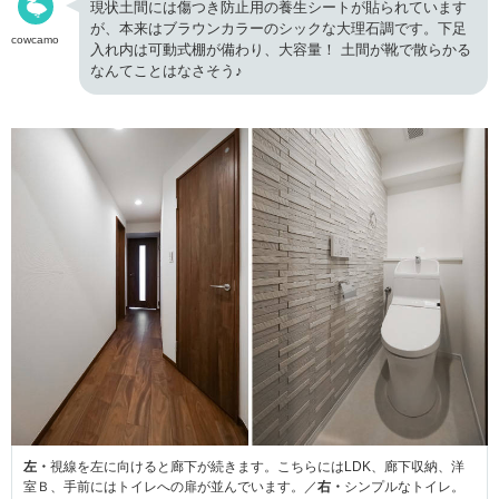
現状土間には傷つき防止用の養生シートが貼られています
が、本来はブラウンカラーのシックな大理石調です。下足
cowcamo
入れ内は可動式棚が備わり、大容量！ 土間が靴で散らかる
なんてことはなさそう♪
左・
視線を左に向けると廊下が続きます。こちらにはLDK、廊下収納、洋
室Ｂ、手前にはトイレへの扉が並んでいます。／
右・
シンプルなトイレ。