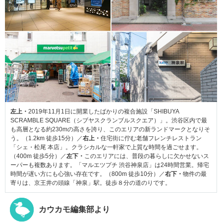
左上・
2019年11月1日に開業したばかりの複合施設「SHIBUYA
SCRAMBLE SQUARE（シブヤスクランブルスクエア）」。渋谷区内で最
も高層となる約230mの高さを誇り、このエリアの新ランドマークとなりそ
う。（1.2km 徒歩15分）／
右上・
住宅街に佇む老舗フレンチレストラン
「シェ・松尾 本店」。クラシカルな一軒家で上質な時間を過ごせます。
（400m 徒歩5分）／
左下・
このエリアには、普段の暮らしに欠かせないス
ーパーも複数あります。「マルエツプチ 渋谷神泉店」は24時間営業。帰宅
時間が遅い方にも心強い存在です。（800m 徒歩10分）／
右下・
物件の最
寄りは、京王井の頭線「神泉」駅。徒歩８分の道のりです。
カウカモ編集部より