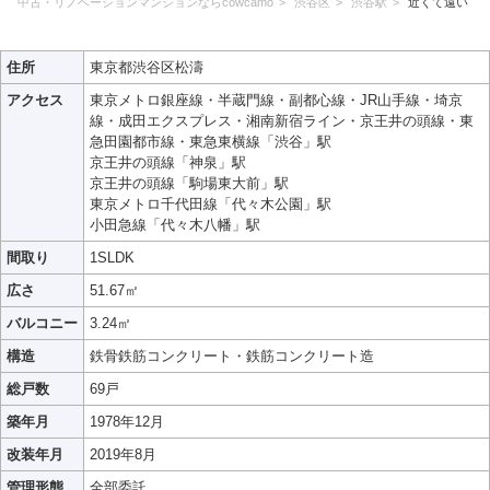
中古・リノベーションマンションならcowcamo
渋谷区
渋谷駅
近くて遠い
住所
東京都渋谷区松濤
アクセス
東京メトロ銀座線・半蔵門線・副都心線・JR山手線・埼京
線・成田エクスプレス・湘南新宿ライン・京王井の頭線・東
急田園都市線・東急東横線「渋谷」駅
京王井の頭線「神泉」駅
京王井の頭線「駒場東大前」駅
東京メトロ千代田線「代々木公園」駅
小田急線「代々木八幡」駅
間取り
1SLDK
広さ
51.67㎡
バルコニー
3.24㎡
構造
鉄骨鉄筋コンクリート・鉄筋コンクリート造
総戸数
69戸
築年月
1978年12月
改装年月
2019年8月
管理形態
全部委託