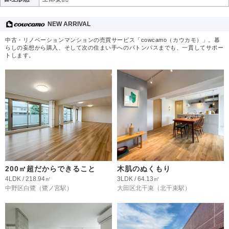
NEW ARRIVAL
中古・リノベーションマンションの売買サービス「cowcamo（カウカモ）」。暮
らしの妄想から購入、そして次の住まい手へのバトンパスまでも、一貫してサポー
トします。
200㎡超だからできること
木肌のぬくもり
4LDK / 218.94㎡
3LDK / 64.13㎡
中野区白鷺
（鷺ノ宮駅）
大田区北千束
（北千束駅）