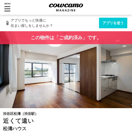
MENU
アプリでもっと快適に
📱
アプリを使う
住まい探しをしませんか？
この物件は「ご成約済み」です。
渋谷区松濤（渋谷駅）
近くて遠い
松濤ハウス