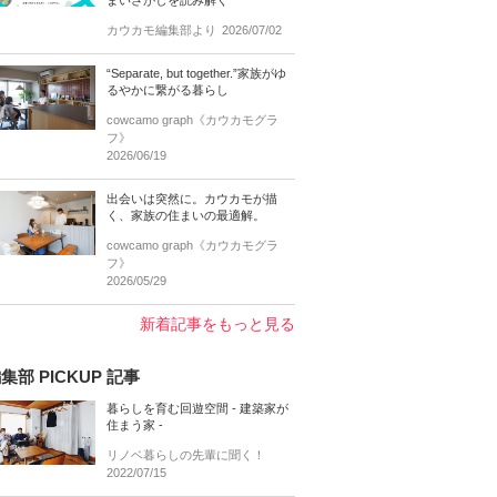
まいさがしを読み解く
カウカモ編集部より
2026/07/02
“Separate, but together.”家族がゆ
るやかに繋がる暮らし
cowcamo graph《カウカモグラ
フ》
2026/06/19
出会いは突然に。カウカモが描
く、家族の住まいの最適解。
cowcamo graph《カウカモグラ
フ》
2026/05/29
新着記事をもっと見る
集部 PICKUP 記事
暮らしを育む回遊空間 - 建築家が
住まう家 -
リノベ暮らしの先輩に聞く！
2022/07/15