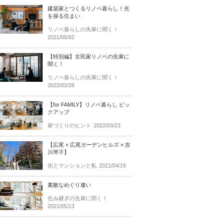
建築家とつくるリノベ暮らし！光
を操る住まい
リノベ暮らしの先輩に聞く！
2021/05/02
【特別編】古民家リノベの先輩に
聞く！
リノベ暮らしの先輩に聞く！
2022/02/28
【for FAMILY】リノベ暮らし ピッ
クアップ
家づくりのヒント
2022/03/23
【広尾 × 広尾ガーデンヒルズ × 吉
川琴子】
街とマンションと私
2021/04/19
素敵なめぐり逢い
住み継ぎの先輩に聞く！
2021/05/13