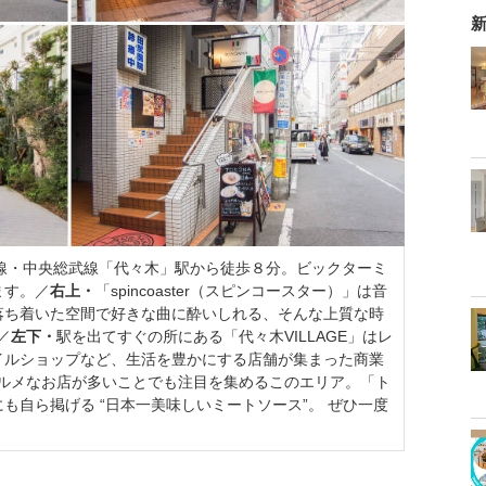
新
手線・中央総武線「代々木」駅から徒歩８分。ビックターミ
ます。／
右上・
「spincoaster（スピンコースター）」は音
落ち着いた空間で好きな曲に酔いしれる、そんな上質な時
／
左下・
駅を出てすぐの所にある「代々木VILLAGE」はレ
イルショップなど、生活を豊かにする店舗が集まった商業
ルメなお店が多いことでも注目を集めるこのエリア。「ト
も自ら掲げる “日本一美味しいミートソース”。 ぜひ一度