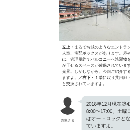
左上・
まるでお城のようなエントラ
人室、宅配ボックスがあります。扉
は、管理規約でバルコニーへ洗濯物
が干せるスペースが確保されていま
光景。しかしながら、今回ご紹介す
ますよ。／
右下・
１階に戻り共用廊
と交換されていますよ。
2018年12月現在
8:00〜17:00、
はオートロックと
売主さま
ていますよ。