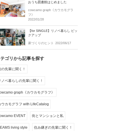
おうち図書館はじめました
cowcamo graph《カウカモグラ
フ》
2022/01/28
【for SINGLE】リノベ暮らし ピッ
クアップ
家づくりのヒント
2022/06/17
カテゴリから記事を探す
街の先輩に聞く！
リノベ暮らしの先輩に聞く！
cowcamo graph《カウカモグラフ》
ウカモグラフ with LifeCatalog
owcamo EVENT
街とマンションと私
EAMS living style
住み継ぎの先輩に聞く！