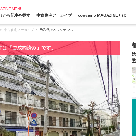
AZINE MENU
リから記事を探す
中古住宅アーカイブ
cowcamo MAGAZINEとは
中古住宅アーカイブ
秀和代々木レジデンス
件は「ご成約済み」です。
渋
秀