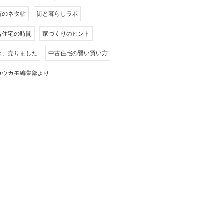
街のネタ帖
街と暮らしラボ
名住宅の時間
家づくりのヒント
家、売りました
中古住宅の賢い買い方
カウカモ編集部より