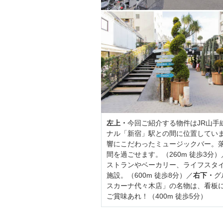
左上・
今回ご紹介する物件はJR山
ナル「新宿」駅との間に位置してい
響にこだわったミュージックバー。
間を過ごせます。（260m 徒歩3分）
ストランやベーカリー、ライフスタ
施設。（600m 徒歩8分）／
右下・
グ
スカーナ代々木店」の名物は、看板に
ご賞味あれ！（400m 徒歩5分）