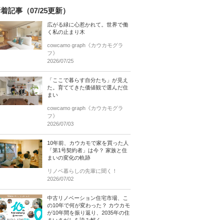
着記事（07/25更新）
広がる緑に心惹かれて。世界で働
く私の止まり木
cowcamo graph《カウカモグラ
フ》
2026/07/25
「ここで暮らす自分たち」が見え
た。育ててきた価値観で選んだ住
まい
cowcamo graph《カウカモグラ
フ》
2026/07/03
10年前、カウカモで家を買った人
「第1号契約者」は今？ 家族と住
まいの変化の軌跡
リノベ暮らしの先輩に聞く！
2026/07/02
中古リノベーション住宅市場、こ
の10年で何が変わった？ カウカモ
が10年間を振り返り、2035年の住