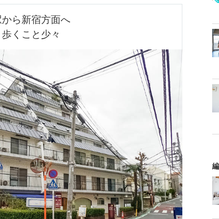
駅から新宿方面へ

歩くこと少々
編