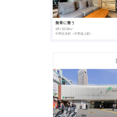
無骨に整う
1R / 33.56㎡
中野区本町
（中野坂上駅）