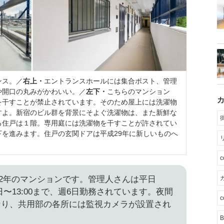
ンス。／
右上・
エントランスホールには集合ポスト、管理
や開口の丸みがかわいい。／
左下・
こちらのマンション
を干すことが禁止されています。そのため屋上には洗濯物
すよ。新宿のビル群を背景にそよぐ洗濯物は、また新鮮な
る住戸は１階。専用庭には洗濯物を干すことが許されてい
下を進みます。住戸の玄関ドアは平成29年に新しいものへ
カ
築42年のマンションです。管理人さんは平日
土曜日〜13:00まで、週6日勤務されています。夜間
c
なり、共用部の各所には監視カメラが設置され
B