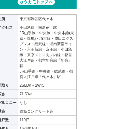
住所
東京都渋谷区代々木
アクセス
小田急線「南新宿」駅
JR山手線・中央線・中央本線(東
京～塩尻)・埼京線・成田エクス
プレス・総武線・湘南新宿ライ
ン・京王新線・京王線・小田急
線・東京メトロ丸ノ内線・都営
大江戸線・都営新宿線「新宿」
駅
JR山手線・中央線・総武線・都
営大江戸線「代々木」駅
間取り
2SLDK＋2WIC
広さ
71.50㎡
バルコニー
なし
構造
鉄筋コンクリート造
総戸数
119戸
築年月
1976年10月