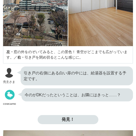
左・
窓の外をのぞいてみると、この景色！ 青空がどこまでも広がっていま
す。／
右・
引き戸を閉め切るとこんな感じに。
引き戸の右側にある白い扉の中には、給湯器を設置する予
定です。
売主さま
今のがDKだったということは、お隣にはきっと……？
cowcamo
発見！