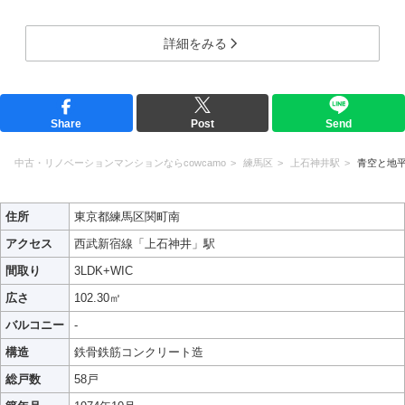
詳細をみる
Share
Post
Send
中古・リノベーションマンションならcowcamo
練馬区
上石神井駅
青空と地
住所
東京都練馬区関町南
アクセス
西武新宿線「上石神井」駅
間取り
3LDK+WIC
広さ
102.30㎡
バルコニー
-
構造
鉄骨鉄筋コンクリート造
総戸数
58戸