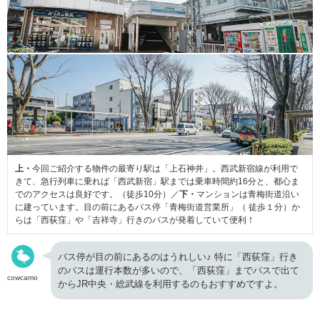
上・
今回ご紹介する物件の最寄り駅は「上石神井」。西武新宿線が利用で
きて、急行列車に乗れば「西武新宿」駅までは乗車時間約16分と、都心ま
でのアクセスは良好です。（徒歩10分）／
下・
マンションは青梅街道沿い
に建っています。目の前にあるバス停「青梅街道営業所」（ 徒歩１分）か
らは「西荻窪」や「吉祥寺」行きのバスが発着していて便利！
バス停が目の前にあるのはうれしい♪ 特に「西荻窪」行き
のバスは運行本数が多いので、「西荻窪」までバスで出て
cowcamo
からJR中央・総武線を利用するのもおすすめですよ。