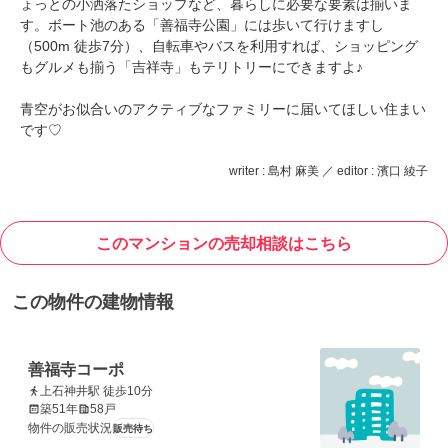
ょっとの小洒落たショップなど、暮らしに必要な要素は揃いま
す。ボート池のある「善福寺公園」には歩いて行けますし
（500m 徒歩7分）、自転車やバスを利用すれば、ショッピング
もグルメも揃う「吉祥寺」もテリトリーにできますよ♪
青空がお似合いのアクティブなファミリーに届いてほしい住まい
です♡
writer : 島村 麻美 ／ editor : 濱口 綾子
このマンションの売却相談はこちら
この物件の建物情報
善福寺コーポ
上石神井駅 徒歩10分
築51年
58戸
物件の販売状況
販売待ち