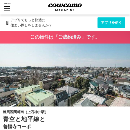
MENU
アプリでもっと快適に
📱
アプリを使う
住まい探しをしませんか？
この物件は「ご成約済み」です。
練馬区関町南（上石神井駅）
青空と地平線と
善福寺コーポ