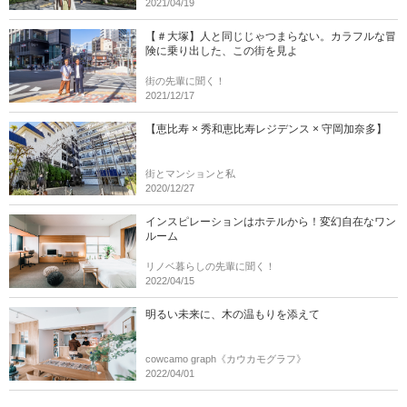
2021/04/19
【＃大塚】人と同じじゃつまらない。カラフルな冒
険に乗り出した、この街を見よ
街の先輩に聞く！
2021/12/17
【恵比寿 × 秀和恵比寿レジデンス × 守岡加奈多】
街とマンションと私
2020/12/27
インスピレーションはホテルから！変幻自在なワン
ルーム
リノベ暮らしの先輩に聞く！
2022/04/15
明るい未来に、木の温もりを添えて
cowcamo graph《カウカモグラフ》
2022/04/01