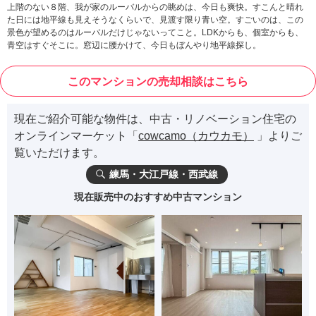
上階のない８階、我が家のルーバルからの眺めは、今日も爽快。すこんと晴れ
た日には地平線も見えそうなくらいで、見渡す限り青い空。すごいのは、この
景色が望めるのはルーバルだけじゃないってこと。LDKからも、個室からも、
青空はすぐそこに。窓辺に腰かけて、今日もぼんやり地平線探し。
このマンションの売却相談はこちら
現在ご紹介可能な物件は、中古・リノベーション住宅の
オンラインマーケット「
cowcamo（カウカモ）
」よりご
覧いただけます。
練馬・大江戸線・西武線
現在販売中のおすすめ中古マンション