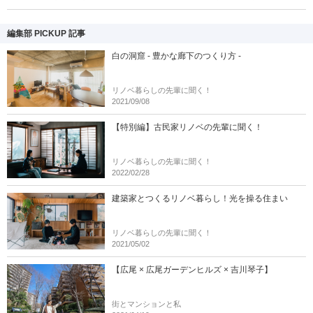
編集部 PICKUP 記事
白の洞窟 - 豊かな廊下のつくり方 -
リノベ暮らしの先輩に聞く！
2021/09/08
【特別編】古民家リノベの先輩に聞く！
リノベ暮らしの先輩に聞く！
2022/02/28
建築家とつくるリノベ暮らし！光を操る住まい
リノベ暮らしの先輩に聞く！
2021/05/02
【広尾 × 広尾ガーデンヒルズ × 吉川琴子】
街とマンションと私