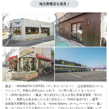
地元密着店を発見！
左上・
「MAMMOTH COFFEE（マンモス コーヒー）」は自家焙煎のコーヒ
ーショップ。外観も店内もおしゃれで、つい寄り道したくなっちゃう
♡（350m 徒歩5分）／
右上・
釣り好きのご主人が営む和食居酒屋「月のヒ
ナタ」。新鮮なお魚を欲したときに訪れたい♪（500m 徒歩7分）／
左下・
自家製天然酵母を使用している「Home Bakery（ホーム ベーカリー）藤ノ
木」はこのエリアで人気のベーカリー。どのパンもハズレなく美味しいで