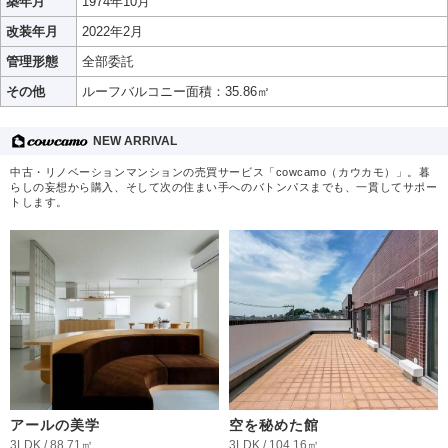
築年月
1974年10月
改装年月
2022年2月
管理形態
全部委託
その他
ルーフバルコニー面積：35.86㎡
NEW ARRIVAL
中古・リノベーションマンションの売買サービス「cowcamo（カウカモ）」。暮
らしの妄想から購入、そして次の住まい手へのバトンパスまでも、一貫してサポー
トします。
アールの美学
空を秘めた館
3LDK / 88.71㎡
3LDK / 104.16㎡