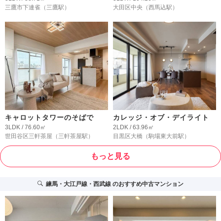
三鷹市下連雀
（三鷹駅）
大田区中央
（西馬込駅）
キャロットタワーのそばで
カレッジ・オブ・デイライト
3LDK / 76.60㎡
2LDK / 63.96㎡
世田谷区三軒茶屋
（三軒茶屋駅）
目黒区大橋
（駒場東大前駅）
もっと見る
練馬・大江戸線・西武線
のおすすめ中古マンション