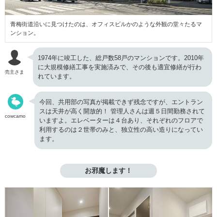
青梅街道沿いに見つけたのは、オフィスビルかのような外観の堂々たるマ
ンション。
1974年に竣工した、総戸数58戸のマンションです。2010年
に大規模修繕工事を実施済みで、その後も適宜修繕が行わ
売主さま
れています。
今回、共用部の写真が掲載できず残念ですが、エントラン
スは天井が高く開放的！ 管理人さんは週５日間勤務されて
cowcamo
いますよ。エレベーターは４台あり、それぞれのフロアで
利用するのは２世帯のみと、独立性の高い造りになってい
ます。
お邪魔します！