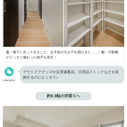
左・
廊下に戻ってきました。左手前の引き戸を開けると……／
右・
可動棚
がどっさり備わった納戸を発見！
アウトドアグッズや災害備蓄品、日用品ストックなどを収
納するのにピッタリ♪
cowcamo
約9.3帖の洋室Ｃへ