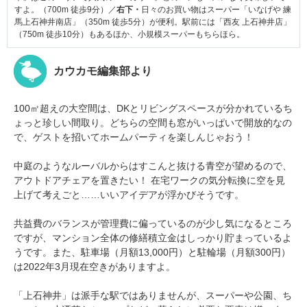
すよ。（700m 徒歩9分）／
右下・
日々のお買い物はスーパー「いなげや 練
馬上石神井南店」（350m 徒歩5分）が便利。駅前には「西友 上石神井店」
（750m 徒歩10分）もあるほか、小規模スーパーもちらほら。
カウカモ編集部より
100㎡超えの大空間は、DKとリビングスペースが分かれているち
ょっと珍しい間取り。どちらの空間も窓がいっぱいで開放的なの
で、ゲストを招いてホームパーティを楽しんじゃおう！
中庭のようなルーバルからはすこんと抜ける青空が望めるので、
アウトドアチェアを置きたい！ 在宅ワークの気分転換に空を見
上げて考えごと……いいアイデアが浮かびそうです。
共益費のバランスが管理費に偏っているのが少し気になるところ
ですが、マンション全体の修繕積立金はしっかり貯まっているよ
うです。また、駐車場（月額13,000円）と駐輪場（月額300円）
は2022年3月現在空きがありますよ。
「上石神井」は派手な駅ではありませんが、スーパーや公園、ち