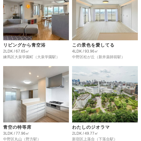
リビングから青空浴
この景色を愛してる
2LDK / 67.65㎡
4LDK / 93.96㎡
練馬区大泉学園町
（大泉学園駅）
中野区松が丘
（新井薬師前駅）
青空の特等席
わたしのジオラマ
3LDK / 77.96㎡
2LDK / 49.77㎡
中野区丸山
（野方駅）
新宿区上落合
（下落合駅）