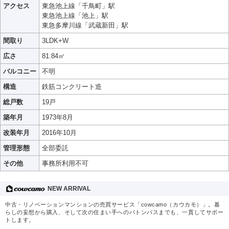
アクセス
東急池上線「千鳥町」駅
東急池上線「池上」駅
東急多摩川線「武蔵新田」駅
間取り
3LDK+W
広さ
81.84㎡
バルコニー
不明
構造
鉄筋コンクリート造
総戸数
19戸
築年月
1973年8月
改装年月
2016年10月
管理形態
全部委託
その他
事務所利用不可
NEW ARRIVAL
中古・リノベーションマンションの売買サービス「cowcamo（カウカモ）」。暮
らしの妄想から購入、そして次の住まい手へのバトンパスまでも、一貫してサポー
トします。