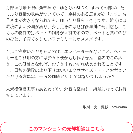
お部屋は最上階の角部屋で、ゆとりの3LDK。すべての部屋にた
っぷり容量の収納がついていて、余裕のある広さがあります。お
子さまが大きくなられても、ゆったり暮らせそうです。近くには
環境のよい公園があり、少し足をのばせば多摩川の河川敷も。こ
ちらの物件ではペットの飼育が可能ですので、ペットと共にのび
のびと、子育てをしたいファミリーにオススメです。
１点ご注意いただきたいのは、エレベーターがないこと。ベビー
カーをご利用の方には少々不便かもしれません。都内でこの広
さ、この価格となれば、お子さまもいずれ成長されることです
し、日常の階段の上り下りはいいエクササイズ・・・とお考えい
ただける方には、一考の価値アリ！ ではないでしょうか？
大規模修繕工事もあとわずか。外観も室内も、綺麗になってお待
ちしています。
取材・文・撮影：cowcamo
このマンションの売却相談はこちら