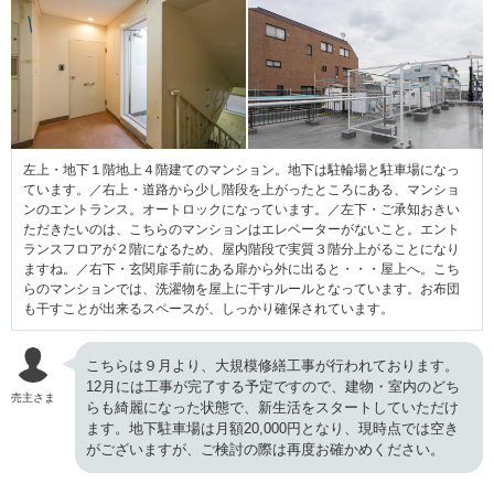
左上・地下１階地上４階建てのマンション。地下は駐輪場と駐車場になっ
ています。／右上・道路から少し階段を上がったところにある、マンショ
ンのエントランス。オートロックになっています。／左下・ご承知おきい
ただきたいのは、こちらのマンションはエレベーターがないこと。エント
ランスフロアが２階になるため、屋内階段で実質３階分上がることになり
ますね。／右下・玄関扉手前にある扉から外に出ると・・・屋上へ。こち
らのマンションでは、洗濯物を屋上に干すルールとなっています。お布団
も干すことが出来るスペースが、しっかり確保されています。
こちらは９月より、大規模修繕工事が行われております。
12月には工事が完了する予定ですので、建物・室内のどち
売主さま
らも綺麗になった状態で、新生活をスタートしていただけ
ます。地下駐車場は月額20,000円となり、現時点では空き
がございますが、ご検討の際は再度お確かめください。