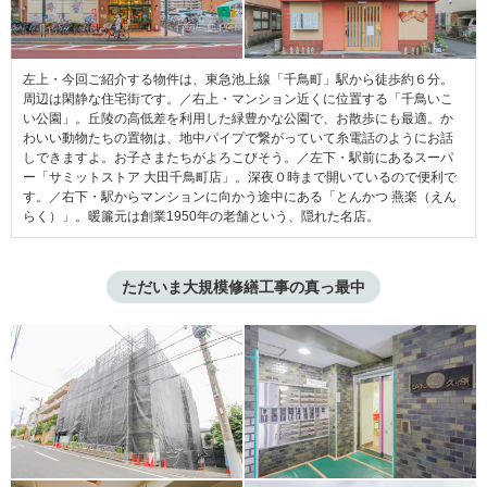
左上・今回ご紹介する物件は、東急池上線「千鳥町」駅から徒歩約６分。
周辺は閑静な住宅街です。／右上・マンション近くに位置する「千鳥いこ
い公園」。丘陵の高低差を利用した緑豊かな公園で、お散歩にも最適。か
わいい動物たちの置物は、地中パイプで繋がっていて糸電話のようにお話
しできますよ。お子さまたちがよろこびそう。／左下・駅前にあるスーパ
ー「サミットストア 大田千鳥町店」。深夜０時まで開いているので便利で
す。／右下・駅からマンションに向かう途中にある「とんかつ 燕楽（えん
らく）」。暖簾元は創業1950年の老舗という、隠れた名店。
ただいま大規模修繕工事の真っ最中