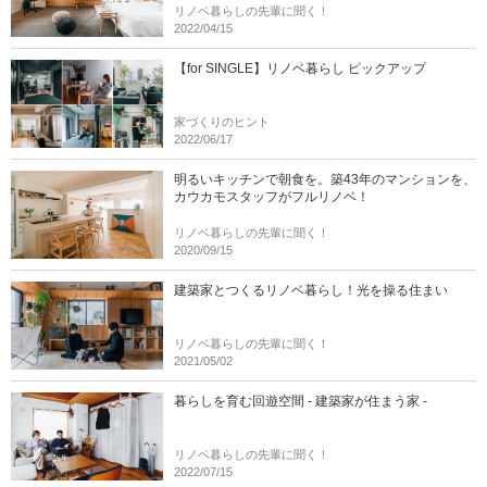
リノベ暮らしの先輩に聞く！
2022/04/15
【for SINGLE】リノベ暮らし ピックアップ
家づくりのヒント
2022/06/17
明るいキッチンで朝食を。築43年のマンションを、
カウカモスタッフがフルリノベ！
リノベ暮らしの先輩に聞く！
2020/09/15
建築家とつくるリノベ暮らし！光を操る住まい
リノベ暮らしの先輩に聞く！
2021/05/02
暮らしを育む回遊空間 - 建築家が住まう家 -
リノベ暮らしの先輩に聞く！
2022/07/15