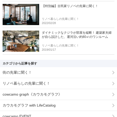
【特別編】古民家リノベの先輩に聞く！
リノベ暮らしの先輩に聞く！
2022/02/28
ダイナミックなクジラが部屋を縦断！ 建築家夫婦
が自ら設計した、運河沿い約80㎡のワンルーム
リノベ暮らしの先輩に聞く！
2019/01/17
カテゴリから記事を探す
街の先輩に聞く！
リノベ暮らしの先輩に聞く！
cowcamo graph《カウカモグラフ》
カウカモグラフ with LifeCatalog
cowcamo EVENT