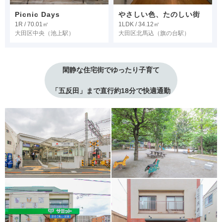
Picnic Days
やさしい色、たのしい街
1R / 70.01㎡
1LDK / 34.12㎡
大田区中央
（池上駅）
大田区北馬込
（旗の台駅）
閑静な住宅街でゆったり子育て
「五反田」まで直行約18分で快適通勤