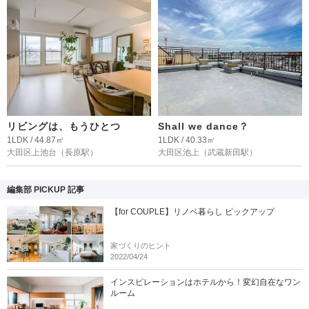
リビングは、もうひとつ
Shall we dance？
1LDK / 44.87㎡
1LDK / 40.33㎡
大田区上池台
（長原駅）
大田区池上
（武蔵新田駅）
編集部 PICKUP 記事
【for COUPLE】リノベ暮らし ピックアップ
家づくりのヒント
2022/04/24
インスピレーションはホテルから！変幻自在なワン
ルーム