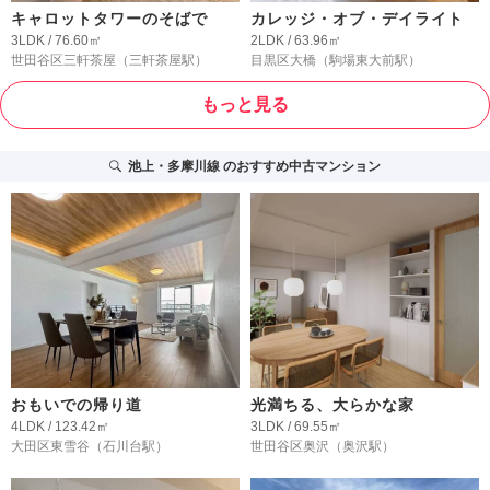
キャロットタワーのそばで
カレッジ・オブ・デイライト
3LDK / 76.60㎡
2LDK / 63.96㎡
世田谷区三軒茶屋
（三軒茶屋駅）
目黒区大橋
（駒場東大前駅）
もっと見る
池上・多摩川線
のおすすめ中古マンション
おもいでの帰り道
光満ちる、大らかな家
4LDK / 123.42㎡
3LDK / 69.55㎡
大田区東雪谷
（石川台駅）
世田谷区奥沢
（奥沢駅）