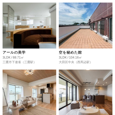
アールの美学
空を秘めた館
3LDK / 88.71㎡
3LDK / 104.16㎡
三鷹市下連雀
（三鷹駅）
大田区中央
（西馬込駅）