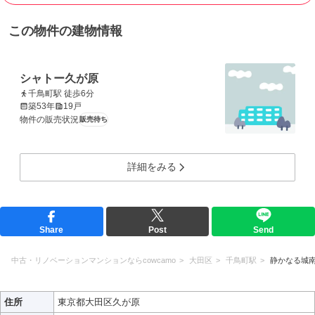
この物件の建物情報
シャトー久が原
千鳥町駅 徒歩6分
築53年
19戸
物件の販売状況
販売待ち
詳細をみる
Share
Post
Send
中古・リノベーションマンションならcowcamo
大田区
千鳥町駅
静かなる城
住所
東京都大田区久が原