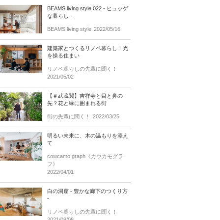
BEAMS living style 022 - ヒュッゲ
な暮らし -
BEAMS living style
2022/05/16
建築家とつくるリノベ暮らし！光
を操る住まい
リノベ暮らしの先輩に聞く！
2021/05/02
【＃武蔵関】吉祥寺と目と鼻の
先？花と緑に囲まれる街
街の先輩に聞く！
2022/03/25
明るい未来に、木の温もりを添え
て
cowcamo graph《カウカモグラ
フ》
2022/04/01
白の洞窟 - 豊かな廊下のつくり方
-
リノベ暮らしの先輩に聞く！
2021/09/08