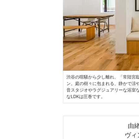
渋谷の喧騒から少し離れ、「常陸宮
ン。庭の樹々に包まれる、静かで涼や
音スタジオやラグジュアリーな浴室
なLDKは圧巻です。
由
ヴィ