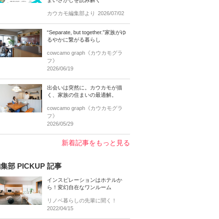
まいさがしを読み解く
カウカモ編集部より
2026/07/02
“Separate, but together.”家族がゆ
るやかに繋がる暮らし
cowcamo graph《カウカモグラ
フ》
2026/06/19
出会いは突然に。カウカモが描
く、家族の住まいの最適解。
cowcamo graph《カウカモグラ
フ》
2026/05/29
新着記事をもっと見る
集部 PICKUP 記事
インスピレーションはホテルか
ら！変幻自在なワンルーム
リノベ暮らしの先輩に聞く！
2022/04/15