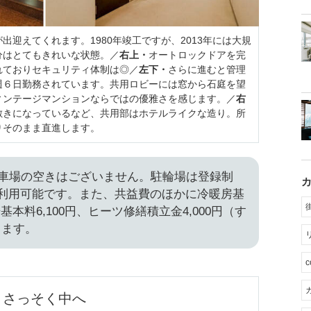
出迎えてくれます。1980年竣工ですが、2013年には大規
分はとてもきれいな状態。／
右上・
オートロックドアを完
れておりセキュリティ体制は◎／
左下・
さらに進むと管理
週６日勤務されています。共用ロビーには窓から石庭を望
ィンテージマンションならではの優雅さを感じます。／
右
敷きになっているなど、共用部はホテルライクな造り。所
りそのまま直進します。
、駐車場の空きはございません。駐輪場は登録制
ご利用可能です。また、共益費のほかに冷暖房基
湯基本料6,100円、ヒーツ修繕積立金4,000円（す
ります。
カ
さっそく中へ