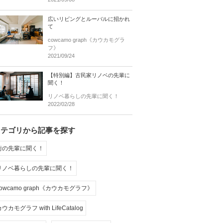
広いリビングとルーバルに招かれ
て
cowcamo graph《カウカモグラ
フ》
2021/09/24
【特別編】古民家リノベの先輩に
聞く！
リノベ暮らしの先輩に聞く！
2022/02/28
カテゴリから記事を探す
街の先輩に聞く！
リノベ暮らしの先輩に聞く！
cowcamo graph《カウカモグラフ》
ウカモグラフ with LifeCatalog