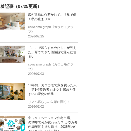
着記事（07/25更新）
広がる緑に心惹かれて。世界で働
く私の止まり木
cowcamo graph《カウカモグラ
フ》
2026/07/25
「ここで暮らす自分たち」が見え
た。育ててきた価値観で選んだ住
まい
cowcamo graph《カウカモグラ
フ》
2026/07/03
10年前、カウカモで家を買った人
「第1号契約者」は今？ 家族と住
まいの変化の軌跡
リノベ暮らしの先輩に聞く！
2026/07/02
中古リノベーション住宅市場、こ
の10年で何が変わった？ カウカモ
が10年間を振り返り、2035年の住