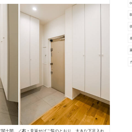
c
B
玄関土間。／
右・
見返せばご覧のとおり、大きな下足入れ