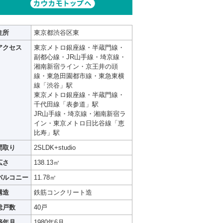
住所
東京都渋谷区東
アクセス
東京メトロ銀座線・半蔵門線・
副都心線・JR山手線・埼京線・
湘南新宿ライン・京王井の頭
線・東急田園都市線・東急東横
線「渋谷」駅
東京メトロ銀座線・半蔵門線・
千代田線「表参道」駅
JR山手線・埼京線・湘南新宿ラ
イン・東京メトロ日比谷線「恵
比寿」駅
間取り
2SLDK+studio
広さ
138.13㎡
バルコニー
11.78㎡
構造
鉄筋コンクリート造
総戸数
40戸
築年月
1980年6月