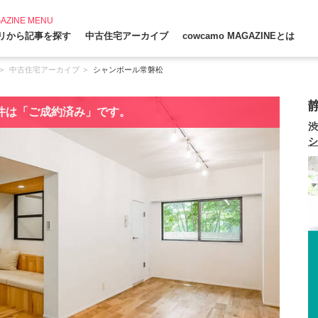
AZINE MENU
リから記事を探す
中古住宅アーカイブ
cowcamo MAGAZINEとは
中古住宅アーカイブ
シャンボール常磐松
件は「ご成約済み」です。
渋
シ