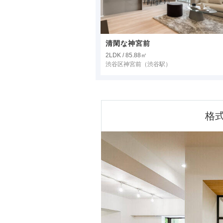
清閑な神宮前
2LDK / 85.88㎡
渋谷区神宮前
（渋谷駅）
格