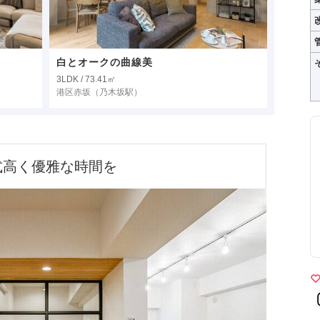
白とオークの曲線美
3LDK / 73.41㎡
港区赤坂
（乃木坂駅）
式高く優雅な時間を