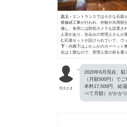
左上・
エントランスでは小さな石庭が
模修繕工事が行われ、外観や共用部
備し、各所には防犯カメラも設置さ
人室があり、住込みの管理人さんが
む応接セットが設けられていて、ヴ
下・
内廊下はふかふかのカーペット
在は１階なので、管理人室の前を通
2020年6月現在
（月額500円）で
本料17,500円、給
売主さま
べて月額）がかか