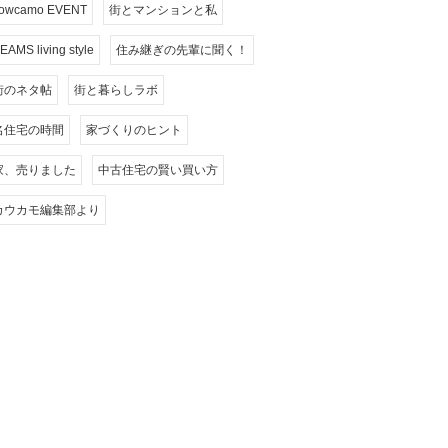
owcamo EVENT
街とマンションと私
EAMS living style
住み継ぎの先輩に聞く！
街のネタ帖
街と暮らしラボ
名住宅の時間
家づくりのヒント
家、売りました
中古住宅の賢い買い方
カウカモ編集部より