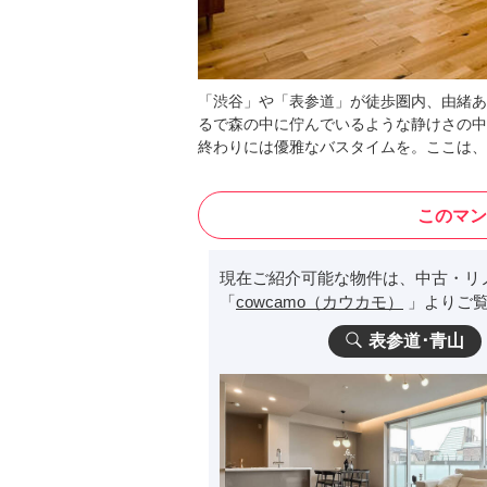
「渋谷」や「表参道」が徒歩圏内、由緒ある
るで森の中に佇んでいるような静けさの中
終わりには優雅なバスタイムを。ここは、
このマン
現在ご紹介可能な物件は、中古・リ
「
cowcamo（カウカモ）
」よりご覧
表参道･青山