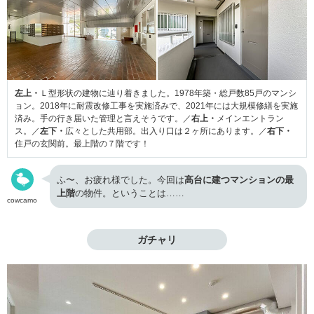
左上・
Ｌ型形状の建物に辿り着きました。1978年築・総戸数85戸のマンシ
ョン。2018年に耐震改修工事を実施済みで、2021年には大規模修繕を実施
済み。手の行き届いた管理と言えそうです。／
右上・
メインエントラン
ス。／
左下・
広々とした共用部。出入り口は２ヶ所にあります。／
右下・
住戸の玄関前。最上階の７階です！
ふ〜、お疲れ様でした。今回は
高台に建つマンションの最
上階
の物件。ということは……
cowcamo
ガチャリ