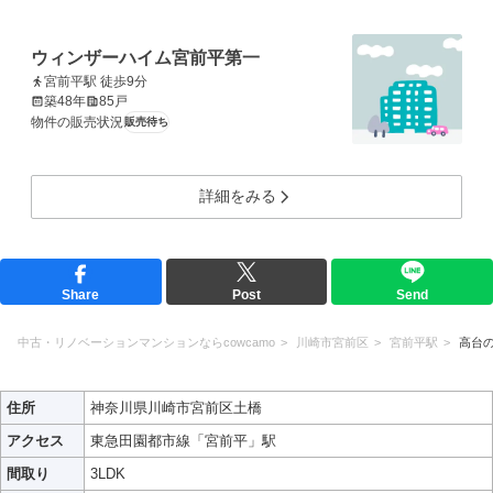
ウィンザーハイム宮前平第一
宮前平駅 徒歩9分
築48年
85戸
物件の販売状況
販売待ち
詳細をみる
Share
Post
Send
中古・リノベーションマンションならcowcamo
川崎市宮前区
宮前平駅
高台
住所
神奈川県川崎市宮前区土橋
アクセス
東急田園都市線「宮前平」駅
間取り
3LDK