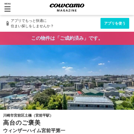
MENU
アプリでもっと快適に
📱
アプリを使う
住まい探しをしませんか？
この物件は「ご成約済み」です。
川崎市宮前区土橋（宮前平駅）
高台のご褒美
ウィンザーハイム宮前平第一