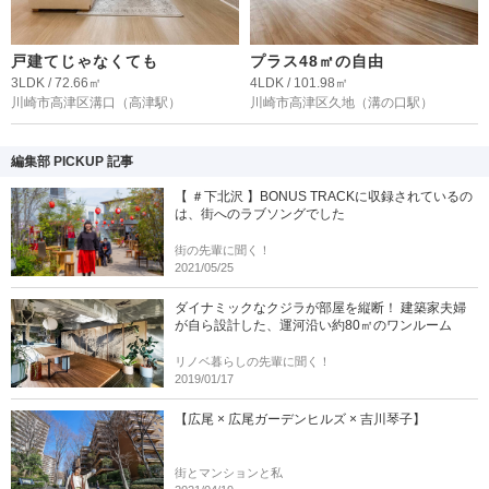
戸建てじゃなくても
プラス48㎡の自由
3LDK / 72.66㎡
4LDK / 101.98㎡
川崎市高津区溝口
（高津駅）
川崎市高津区久地
（溝の口駅）
編集部 PICKUP 記事
【 ＃下北沢 】BONUS TRACKに収録されているの
は、街へのラブソングでした
街の先輩に聞く！
2021/05/25
ダイナミックなクジラが部屋を縦断！ 建築家夫婦
が自ら設計した、運河沿い約80㎡のワンルーム
リノベ暮らしの先輩に聞く！
2019/01/17
【広尾 × 広尾ガーデンヒルズ × 吉川琴子】
街とマンションと私