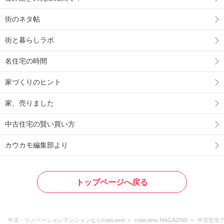
街のネタ帖
街と暮らしラボ
名住宅の時間
家づくりのヒント
家、売りました
中古住宅の賢い買い方
カウカモ編集部より
トップページへ戻る
中古・リノベーションマンションならcowcamo
cowcamo MAGAZINE
中古住宅