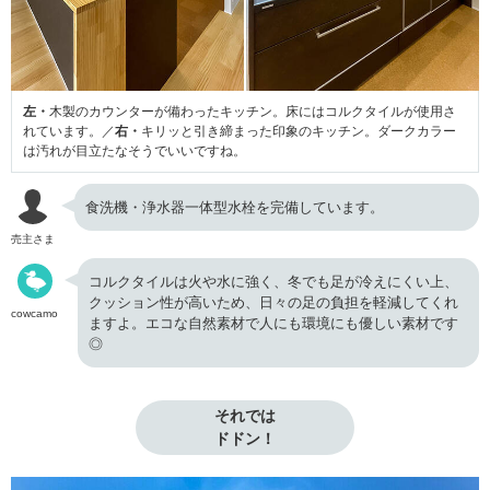
左・
木製のカウンターが備わったキッチン。床にはコルクタイルが使用さ
れています。／
右・
キリッと引き締まった印象のキッチン。ダークカラー
は汚れが目立たなそうでいいですね。
食洗機・浄水器一体型水栓を完備しています。
売主さま
コルクタイルは火や水に強く、冬でも足が冷えにくい上、
クッション性が高いため、日々の足の負担を軽減してくれ
cowcamo
ますよ。エコな自然素材で人にも環境にも優しい素材です
◎
それでは

ドドン！