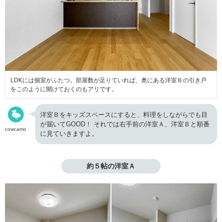
LDKには個室がふたつ。部屋数が足りていれば、奥にある洋室Ｂの引き戸
をこのように開けておくのもアリです。
洋室Ｂをキッズスペースにすると、料理をしながらでも目
が届いてGOOD！ それでは右手前の洋室Ａ、洋室Ｂと順番
cowcamo
に見ていきますよ。
約５帖の洋室Ａ