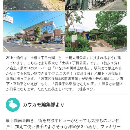
左上・
物件は「土橋１丁目公園」と「土橋太田公園」に挟まれるように建
っています。こちらはより広大な「土橋１丁目公園」です。（徒歩１分）
／
右上・
最寄りのスーパーは「いなげや 川崎土橋店」。駅前まで坂道を歩
かなくてもお買い物できます◎ ここ大事！（徒歩３分）／
左下・
お役所も
近所に揃ってます。「宮前区役所&宮前図書館」が徒歩４分の場所に。／
右
下・
宮前平といえばこちら、「宮前平温泉 湯けむりの庄」！ 温泉と岩盤浴
が日常になります。ただただ羨ましいです。（徒歩８分）
カウカモ編集部より
最上階南東向き、街を見渡すビューがとっても気持ちのいい住
戸！ 加えて使い勝手のよさそうな洋室が３つあり、ファミリー