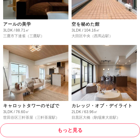
アールの美学
空を秘めた館
3LDK / 88.71㎡
3LDK / 104.16㎡
三鷹市下連雀
（三鷹駅）
大田区中央
（西馬込駅）
キャロットタワーのそばで
カレッジ・オブ・デイライト
3LDK / 76.60㎡
2LDK / 63.96㎡
世田谷区三軒茶屋
（三軒茶屋駅）
目黒区大橋
（駒場東大前駅）
もっと見る