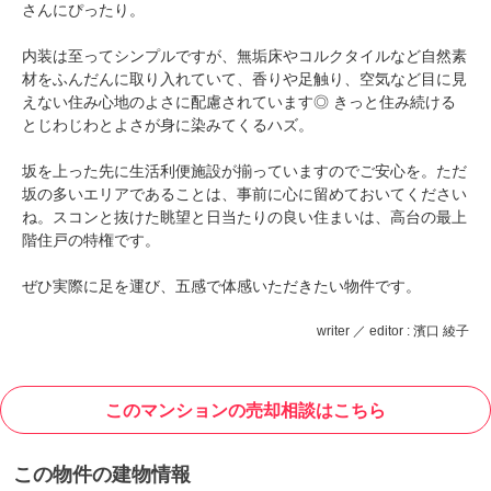
さんにぴったり。
内装は至ってシンプルですが、無垢床やコルクタイルなど自然素
材をふんだんに取り入れていて、香りや足触り、空気など目に見
えない住み心地のよさに配慮されています◎ きっと住み続ける
とじわじわとよさが身に染みてくるハズ。
坂を上った先に生活利便施設が揃っていますのでご安心を。ただ
坂の多いエリアであることは、事前に心に留めておいてください
ね。スコンと抜けた眺望と日当たりの良い住まいは、高台の最上
階住戸の特権です。
ぜひ実際に足を運び、五感で体感いただきたい物件です。
writer ／ editor : 濱口 綾子
このマンションの売却相談はこちら
この物件の建物情報