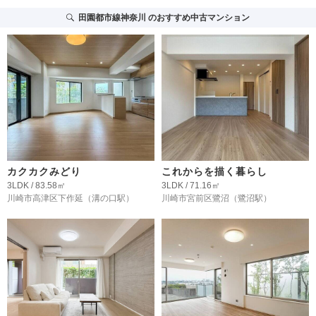
田園都市線神奈川
のおすすめ中古マンション
カクカクみどり
これからを描く暮らし
3LDK / 83.58㎡
3LDK / 71.16㎡
川崎市高津区下作延
（溝の口駅）
川崎市宮前区鷺沼
（鷺沼駅）