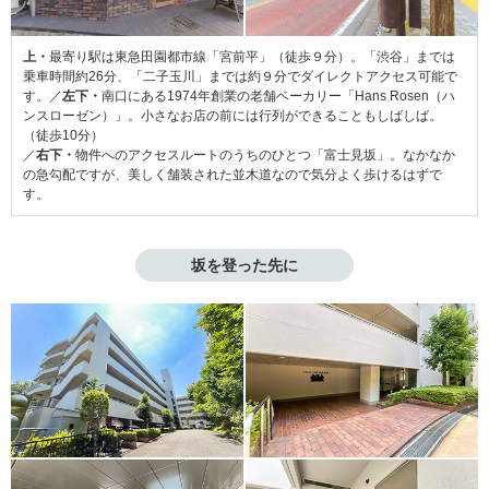
上・
最寄り駅は東急田園都市線「宮前平」（徒歩９分）。「渋谷」までは
乗車時間約26分、「二子玉川」までは約９分でダイレクトアクセス可能で
す。／
左下・
南口にある1974年創業の老舗ベーカリー「Hans Rosen（ハ
ンスローゼン）」。小さなお店の前には行列ができることもしばしば。
（徒歩10分）
／
右下・
物件へのアクセスルートのうちのひとつ「富士見坂」。なかなか
の急勾配ですが、美しく舗装された並木道なので気分よく歩けるはずで
す。
坂を登った先に