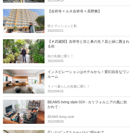
2021/04/19
【吉祥寺 × ルネ吉祥寺 × 高野舞】
街とマンションと私
2022/02/21
【＃武蔵関】吉祥寺と目と鼻の先？花と緑に囲まれ
る街
街の先輩に聞く！
2022/03/25
インスピレーションはホテルから！変幻自在なワン
ルーム
リノベ暮らしの先輩に聞く！
2022/04/15
BEAMS living style 024 - カリフォルニアの風に吹
かれて -
BEAMS living style
2022/08/29
広いリビングとルーバルに招かれて