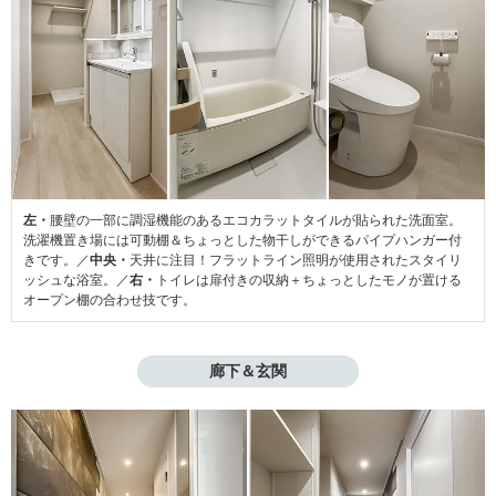
左・
腰壁の一部に調湿機能のあるエコカラットタイルが貼られた洗面室。
洗濯機置き場には可動棚＆ちょっとした物干しができるパイプハンガー付
きです。／
中央・
天井に注目！フラットライン照明が使用されたスタイリ
ッシュな浴室。／
右・
トイレは扉付きの収納＋ちょっとしたモノが置ける
オープン棚の合わせ技です。
廊下＆玄関