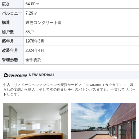
広さ
64.00㎡
バルコニー
7.29㎡
構造
鉄筋コンクリート造
総戸数
85戸
築年月
1978年3月
改装年月
2024年4月
管理形態
全部委託
NEW ARRIVAL
中古・リノベーションマンションの売買サービス「cowcamo（カウカモ）」。暮
らしの妄想から購入、そして次の住まい手へのバトンパスまでも、一貫してサポー
トします。