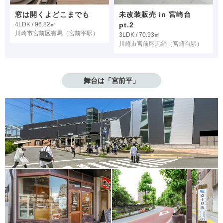
窓は開くよどこまでも
未改装販売 in 宮崎台
4LDK / 96.82㎡
pt.2
川崎市宮前区有馬
（宮前平駅）
3LDK / 70.93㎡
川崎市宮前区馬絹
（宮崎台駅）
舞台は「宮前平」