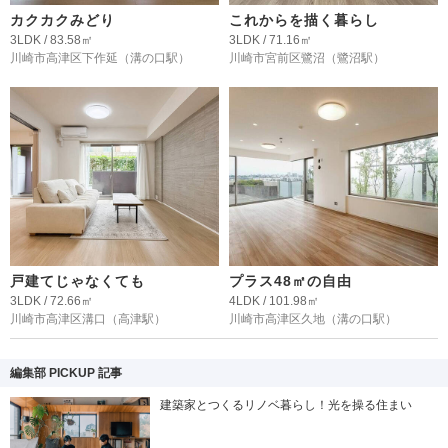
カクカクみどり
これからを描く暮らし
3LDK / 83.58㎡
3LDK / 71.16㎡
川崎市高津区下作延
（溝の口駅）
川崎市宮前区鷺沼
（鷺沼駅）
戸建てじゃなくても
プラス48㎡の自由
3LDK / 72.66㎡
4LDK / 101.98㎡
川崎市高津区溝口
（高津駅）
川崎市高津区久地
（溝の口駅）
編集部 PICKUP 記事
建築家とつくるリノベ暮らし！光を操る住まい