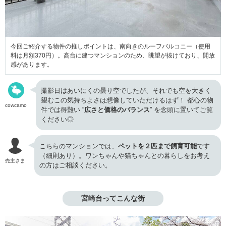
今回ご紹介する物件の推しポイントは、南向きのルーフバルコニー（使用
料は月額370円）。高台に建つマンションのため、眺望が抜けており、開放
感があります。
撮影日はあいにくの曇り空でしたが、それでも空を大きく
望むこの気持ちよさは想像していただけるはず！ 都心の物
cowcamo
件では得難い “
広さと価格のバランス
” を念頭に置いてご覧
ください◎
こちらのマンションでは、
ペットを２匹まで飼育可能
です
（細則あり）。ワンちゃんや猫ちゃんとの暮らしをお考え
売主さま
の方はご相談ください。
宮崎台ってこんな街