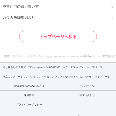
中古住宅の賢い買い方
カウカモ編集部より
トップページへ戻る
中古・リノベーションマンションならcowcamo
cowcamo MAGAZINE
中古住宅
街と暮らしの先輩マガジン cowcamo MAGAZINE（カウカモマガジン） トップページ
東京のリノベーションマンション・中古マンションならcowcamo（カウカモ） トップページ
cowcamo MAGAZINEとは
メンバー一覧
採用情報
お問い合わせ
プライバシーポリシー