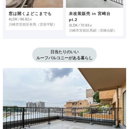
窓は開くよどこまでも
未改装販売 in 宮崎台
4LDK / 96.82㎡
pt.2
川崎市宮前区有馬
（宮前平駅）
3LDK / 70.93㎡
川崎市宮前区馬絹
（宮崎台駅）
日当たりのいい

ルーフバルコニーがある暮らし