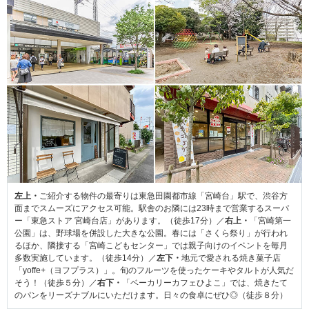
左上・
ご紹介する物件の最寄りは東急田園都市線「宮崎台」駅で、渋谷方
面までスムーズにアクセス可能。駅舎のお隣には23時まで営業するスーパ
ー「東急ストア 宮崎台店」があります。（徒歩17分）／
右上・
「宮崎第一
公園」は、野球場を併設した大きな公園。春には「さくら祭り」が行われ
るほか、隣接する「宮崎こどもセンター」では親子向けのイベントを毎月
多数実施しています。（徒歩14分）／
左下・
地元で愛される焼き菓子店
「yoffe+（ヨフプラス）」。旬のフルーツを使ったケーキやタルトが人気だ
そう！（徒歩５分）／
右下・
「ベーカリーカフェひよこ」では、焼きたて
のパンをリーズナブルにいただけます。日々の食卓にぜひ◎（徒歩８分）