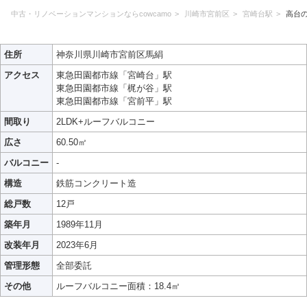
中古・リノベーションマンションならcowcamo
川崎市宮前区
宮崎台駅
高台
住所
神奈川県川崎市宮前区馬絹
アクセス
東急田園都市線「宮崎台」駅
東急田園都市線「梶が谷」駅
東急田園都市線「宮前平」駅
間取り
2LDK+ルーフバルコニー
広さ
60.50㎡
バルコニー
-
構造
鉄筋コンクリート造
総戸数
12戸
築年月
1989年11月
改装年月
2023年6月
管理形態
全部委託
その他
ルーフバルコニー面積：18.4㎡