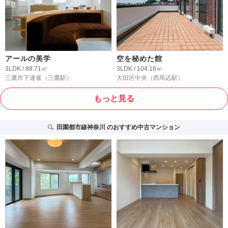
アールの美学
空を秘めた館
3LDK / 88.71㎡
3LDK / 104.16㎡
三鷹市下連雀
（三鷹駅）
大田区中央
（西馬込駅）
もっと見る
田園都市線神奈川
のおすすめ中古マンション