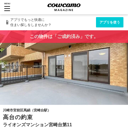
MENU
アプリでもっと快適に
📱
アプリを使う
住まい探しをしませんか？
この物件は「ご成約済み」です。
川崎市宮前区馬絹（宮崎台駅）
高台の約束
ライオンズマンション宮崎台第11