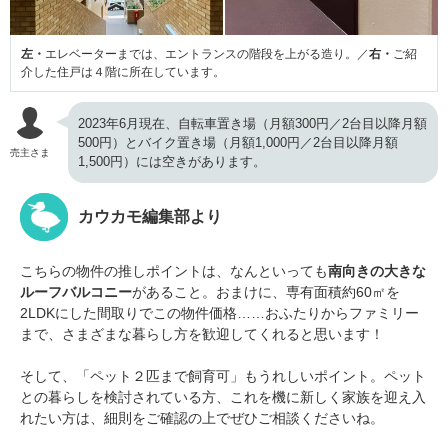
左・
エレベーターまでは、エントランスの階段を上がる造り。／
右・
ご紹
介した住戸は４階に所在しています。
2023年6月現在、自転車置き場（月額300円／2台目以降月額
500円）とバイク置き場（月額1,000円／2台目以降月額
売主さま
1,500円）には空きがあります。
カウカモ編集部より
こちらの物件の推しポイントは、なんといっても
南向きの大きな
ルーフバルコニー
があること。おまけに、専有面積約60㎡を
2LDKにした間取りでこの物件価格……おふたりからファミリー
まで、さまざまな暮らし方を歓迎してくれると思います！
そして、「ペット２匹まで飼育可」もうれしいポイント。ペット
との暮らしを検討されている方、これを機に新しく家族を迎え入
れたい方は、細則をご確認の上でぜひご相談くださいね。