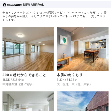
NEW ARRIVAL
中古・リノベーションマンションの売買サービス「cowcamo（カウカモ）」。暮
らしの妄想から購入、そして次の住まい手へのバトンパスまでも、一貫してサポー
トします。
200㎡超だからできること
木肌のぬくもり
4LDK / 218.94㎡
3LDK / 64.13㎡
中野区白鷺
（鷺ノ宮駅）
大田区北千束
（北千束駅）