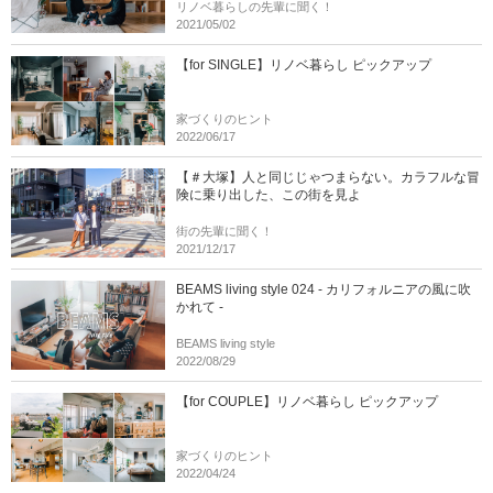
リノベ暮らしの先輩に聞く！
2021/05/02
【for SINGLE】リノベ暮らし ピックアップ
家づくりのヒント
2022/06/17
【＃大塚】人と同じじゃつまらない。カラフルな冒
険に乗り出した、この街を見よ
街の先輩に聞く！
2021/12/17
BEAMS living style 024 - カリフォルニアの風に吹
かれて -
BEAMS living style
2022/08/29
【for COUPLE】リノベ暮らし ピックアップ
家づくりのヒント
2022/04/24