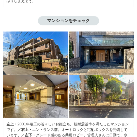
ぷりしまえそう。
マンションをチェック
左上・
2001年竣工の若々しいお顔立ち。新耐震基準を満たしたマンション
です。／
右上・
エントランス前。オートロックと宅配ボックスを完備して
います。／
左下・
グレード感のある共用ロビー。管理人さんは日勤で、水