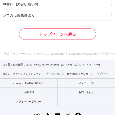
中古住宅の賢い買い方
カウカモ編集部より
トップページへ戻る
中古・リノベーションマンションならcowcamo
cowcamo MAGAZINE
中古住宅
街と暮らしの先輩マガジン cowcamo MAGAZINE（カウカモマガジン） トップページ
東京のリノベーションマンション・中古マンションならcowcamo（カウカモ） トップページ
cowcamo MAGAZINEとは
メンバー一覧
採用情報
お問い合わせ
プライバシーポリシー