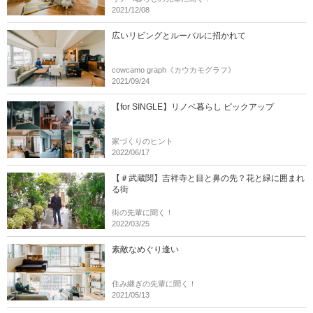
2021/12/08
広いリビングとルーバルに招かれて
cowcamo graph《カウカモグラフ》
2021/09/24
【for SINGLE】リノベ暮らし ピックアップ
家づくりのヒント
2022/06/17
【＃武蔵関】吉祥寺と目と鼻の先？花と緑に囲まれ
る街
街の先輩に聞く！
2022/03/25
素敵なめぐり逢い
住み継ぎの先輩に聞く！
2021/05/13