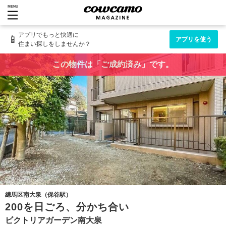
MENU
アプリでもっと快適に
📱
アプリを使う
住まい探しをしませんか？
この物件は「ご成約済み」です。
練馬区南大泉（保谷駅）
200を日ごろ、分かち合い
ビクトリアガーデン南大泉