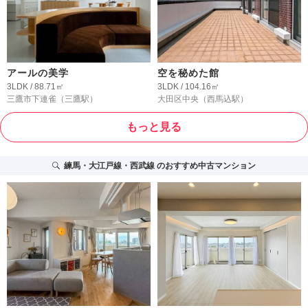
アールの美学
空を秘めた館
3LDK / 88.71㎡
3LDK / 104.16㎡
三鷹市下連雀
（三鷹駅）
大田区中央
（西馬込駅）
もっと見る
練馬・大江戸線・西武線
のおすすめ中古マンション