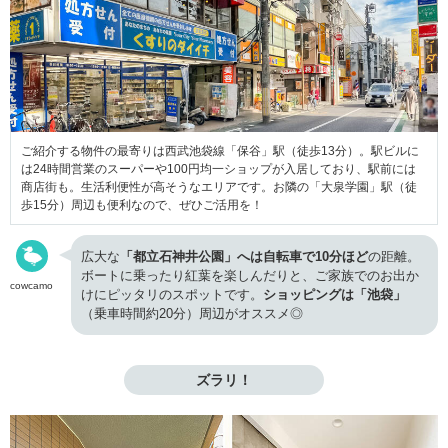
ご紹介する物件の最寄りは西武池袋線「保谷」駅（徒歩13分）。駅ビルに
は24時間営業のスーパーや100円均一ショップが入居しており、駅前には
商店街も。生活利便性が高そうなエリアです。お隣の「大泉学園」駅（徒
歩15分）周辺も便利なので、ぜひご活用を！
広大な
「都立石神井公園」へは自転車で10分ほど
の距離。
ボートに乗ったり紅葉を楽しんだりと、ご家族でのお出か
cowcamo
けにピッタリのスポットです。
ショッピングは「池袋」
（乗車時間約20分）周辺がオススメ◎
ズラリ！