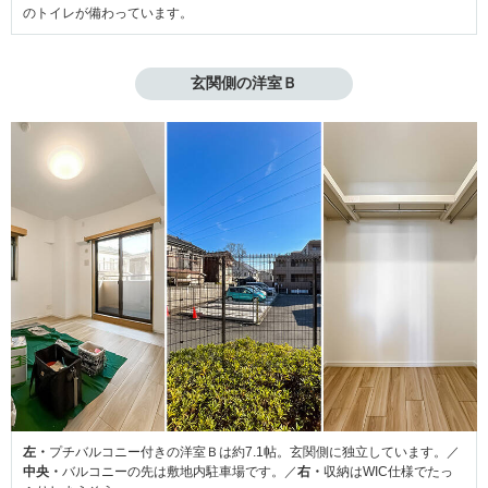
のトイレが備わっています。
玄関側の洋室Ｂ
左・
プチバルコニー付きの洋室Ｂは約7.1帖。玄関側に独立しています。／
中央・
バルコニーの先は敷地内駐車場です。／
右・
収納はWIC仕様でたっ