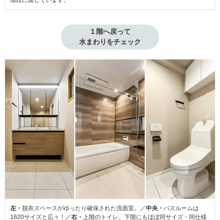
階段に面しています。
１階へ戻って

水まわりをチェック
左・
脱衣スペースがゆったり確保された洗面室。／
中央・
バスルームは
1620サイズと広々！／
右・
上階のトイレ。下階にもほぼ同サイズ・同仕様