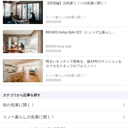
【特別編】古民家リノベの先輩に聞く！
リノベ暮らしの先輩に聞く！
2022/02/28
BEAMS living style 022 - ヒュッゲな暮らし -
BEAMS living style
2022/05/16
明るいキッチンで朝食を。築43年のマンションを、
カウカモスタッフがフルリノベ！
リノベ暮らしの先輩に聞く！
2020/09/15
カテゴリから記事を探す
街の先輩に聞く！
リノベ暮らしの先輩に聞く！