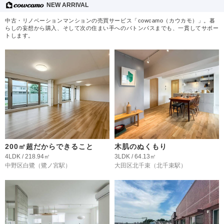
NEW ARRIVAL
中古・リノベーションマンションの売買サービス「cowcamo（カウカモ）」。暮
らしの妄想から購入、そして次の住まい手へのバトンパスまでも、一貫してサポー
トします。
200㎡超だからできること
木肌のぬくもり
4LDK / 218.94㎡
3LDK / 64.13㎡
中野区白鷺
（鷺ノ宮駅）
大田区北千束
（北千束駅）