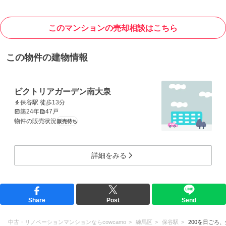
このマンションの売却相談はこちら
この物件の建物情報
ビクトリアガーデン南大泉
保谷駅 徒歩13分
築24年
47戸
物件の販売状況
販売待ち
詳細をみる
Share
Post
Send
中古・リノベーションマンションならcowcamo
練馬区
保谷駅
200を日ごろ