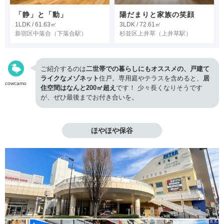
「静」と「動」
陽だまりと家族の笑顔
1LDK / 61.63㎡
3LDK / 72.61㎡
新宿区中落合
（下落合駅）
杉並区上井草
（上井草駅）
ご紹介するのは
二世帯での暮らしにもオススメの、戸建て
ライクなメゾネット
住戸。専用庭やテラスを含めると、
居
cowcamo
住空間はなんと200㎡超え
です！ 少々長くなりそうです
が、ぜひ最後までお付き合いを。
ほやほや保谷