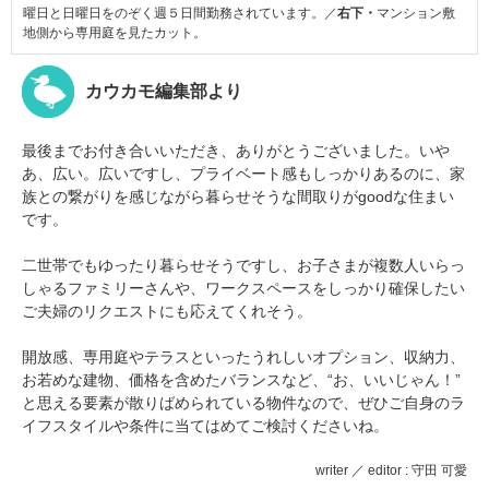
曜日と日曜日をのぞく週５日間勤務されています。／
右下・
マンション敷
地側から専用庭を見たカット。
カウカモ編集部より
最後までお付き合いいただき、ありがとうございました。いや
あ、広い。広いですし、プライベート感もしっかりあるのに、家
族との繋がりを感じながら暮らせそうな間取りがgoodな住まい
です。
二世帯でもゆったり暮らせそうですし、お子さまが複数人いらっ
しゃるファミリーさんや、ワークスペースをしっかり確保したい
ご夫婦のリクエストにも応えてくれそう。
開放感、専用庭やテラスといったうれしいオプション、収納力、
お若めな建物、価格を含めたバランスなど、“お、いいじゃん！”
と思える要素が散りばめられている物件なので、ぜひご自身のラ
イフスタイルや条件に当てはめてご検討くださいね。
writer ／ editor : 守田 可愛