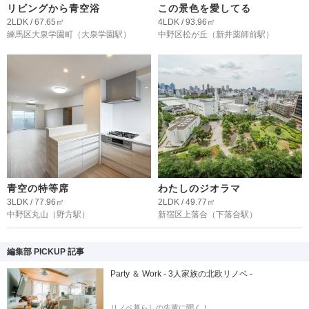
リビングから青空浴
この景色を愛してる
2LDK / 67.65㎡
4LDK / 93.96㎡
練馬区大泉学園町
（大泉学園駅）
中野区松が丘
（新井薬師前駅）
青空の特等席
わたしのジオラマ
3LDK / 77.96㎡
2LDK / 49.77㎡
中野区丸山
（野方駅）
新宿区上落合
（下落合駅）
編集部 PICKUP 記事
Party ＆ Work - 3人家族の北欧リノベ -
リノベ暮らしの先輩に聞く！