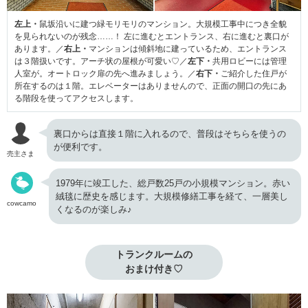
左上・
鼠坂沿いに建つ緑モリモリのマンション。大規模工事中につき全貌
を見られないのが残念……！ 左に進むとエントランス、右に進むと裏口が
あります。／
右上・
マンションは傾斜地に建っているため、エントランス
は３階扱いです。アーチ状の屋根が可愛い♡／
左下・
共用ロビーには管理
人室が。オートロック扉の先へ進みましょう。／
右下・
ご紹介した住戸が
所在するのは１階。エレベーターはありませんので、正面の開口の先にあ
る階段を使ってアクセスします。
裏口からは直接１階に入れるので、普段はそちらを使うの
が便利です。
売主さま
1979年に竣工した、総戸数25戸の小規模マンション。赤い
絨毯に歴史を感じます。大規模修繕工事を経て、一層美し
cowcamo
くなるのが楽しみ♪
トランクルームの

おまけ付き♡