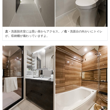
左・
洗面脱衣室には黒い扉からアクセス。／
右・
洗面台の向かいにトイレ
が。収納棚が備わっていますよ。