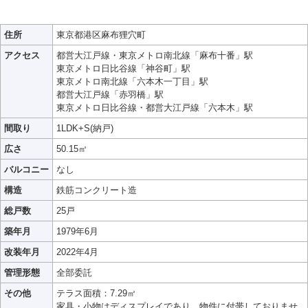
住所
東京都港区麻布狸穴町
アクセス
都営大江戸線・東京メトロ南北線「麻布十番」駅
東京メトロ日比谷線「神谷町」駅
東京メトロ南北線「六本木一丁目」駅
都営大江戸線「赤羽橋」駅
東京メトロ日比谷線・都営大江戸線「六本木」駅
間取り
1LDK+S(納戸)
広さ
50.15㎡
バルコニー
なし
構造
鉄筋コンクリート造
総戸数
25戸
築年月
1979年6月
改装年月
2022年4月
管理形態
全部委託
その他
テラス面積：7.29㎡
家具・小物はディスプレイであり、物件に付帯しておりませ