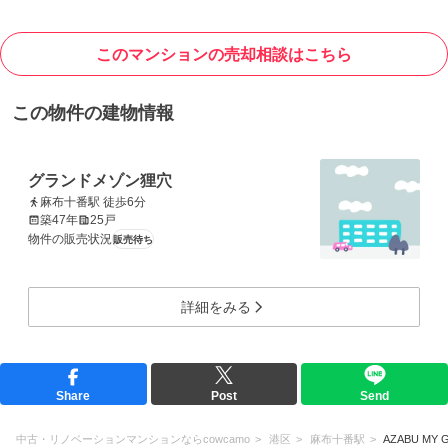
このマンションの売却相談はこちら
この物件の建物情報
グランドメゾン狸穴
麻布十番駅 徒歩6分
築47年
25戸
物件の販売状況
販売待ち
詳細をみる
Share
Post
Send
中古・リノベーションマンションならcowcamo
港区
麻布十番駅
AZABU MY 