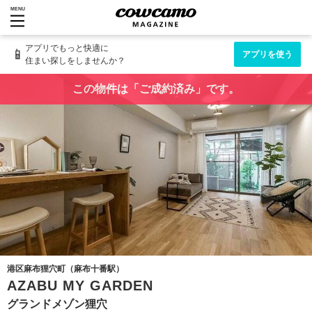
MENU
アプリでもっと快適に
📱
アプリを使う
住まい探しをしませんか？
この物件は「ご成約済み」です。
港区麻布狸穴町（麻布十番駅）
AZABU MY GARDEN
グランドメゾン狸穴