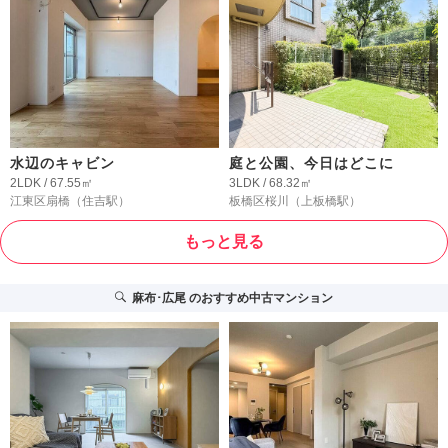
水辺のキャビン
庭と公園、今日はどこに
2LDK / 67.55㎡
3LDK / 68.32㎡
江東区扇橋
（住吉駅）
板橋区桜川
（上板橋駅）
もっと見る
麻布･広尾
のおすすめ中古マンション