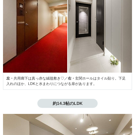
左・
共用廊下は真っ赤な絨毯敷き♡／
右・
玄関ホールはタイル貼り。下足
入れのほか、LDKと水まわりにつながる扉があります。
約14.3帖のLDK