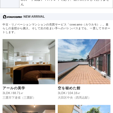
ん
NEW ARRIVAL
中古・リノベーションマンションの売買サービス「cowcamo（カウカモ）」。暮
らしの妄想から購入、そして次の住まい手へのバトンパスまでも、一貫してサポー
トします。
アールの美学
空を秘めた館
3LDK / 88.71㎡
3LDK / 104.16㎡
三鷹市下連雀
（三鷹駅）
大田区中央
（西馬込駅）