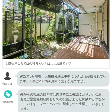
１階住戸ならではの特典といえば……お庭です♡
2022年5月現在、大規模修繕工事中につき足場が組まれてい
ます。工事は2022年6月末に完了予定ですよ。
売主さま
外からの視線の届き方は内見時にご確認ください。なお、
お庭は緊急避難経路としての役割があるため隣戸とつなが
cowcamo
っています。プライバシーに配慮しつつ生活していきまし
ょう。