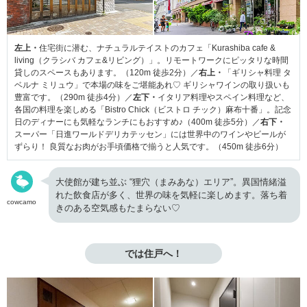
左上・
住宅街に潜む、ナチュラルテイストのカフェ「Kurashiba cafe &
living（クラシバ カフェ&リビング）」。リモートワークにピッタリな時間
貸しのスペースもあります。（120m 徒歩2分）／
右上・
「ギリシャ料理 タ
ベルナ ミリュウ」で本場の味をご堪能あれ♡ ギリシャワインの取り扱いも
豊富です。（290m 徒歩4分）／
左下・
イタリア料理やスペイン料理など、
各国の料理を楽しめる「Bistro Chick（ビストロ チック）麻布十番」。記念
日のディナーにも気軽なランチにもおすすめ♪（400m 徒歩5分）／
右下・
スーパー「日進ワールドデリカテッセン」には世界中のワインやビールが
ずらり！ 良質なお肉がお手頃価格で揃うと人気です。（450m 徒歩6分）
大使館が建ち並ぶ “狸穴（まみあな）エリア”。異国情緒溢
れた飲食店が多く、世界の味を気軽に楽しめます。落ち着
cowcamo
きのある空気感もたまらない♡
では住戸へ！