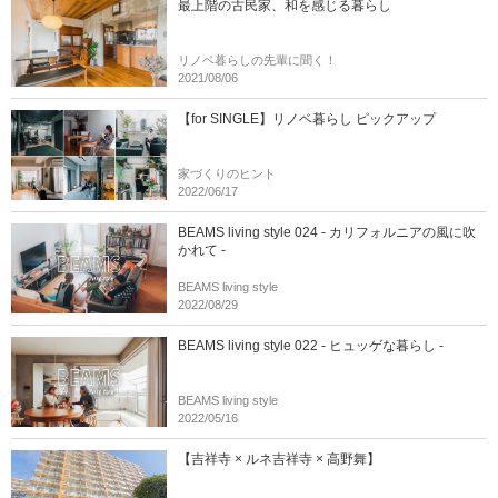
最上階の古民家、和を感じる暮らし
リノベ暮らしの先輩に聞く！
2021/08/06
【for SINGLE】リノベ暮らし ピックアップ
家づくりのヒント
2022/06/17
BEAMS living style 024 - カリフォルニアの風に吹
かれて -
BEAMS living style
2022/08/29
BEAMS living style 022 - ヒュッゲな暮らし -
BEAMS living style
2022/05/16
【吉祥寺 × ルネ吉祥寺 × 高野舞】