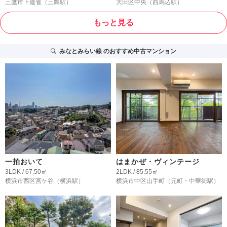
三鷹市下連雀
（三鷹駅）
大田区中央
（西馬込駅）
もっと見る
みなとみらい線
のおすすめ中古マンション
一拍おいて
はまかぜ・ヴィンテージ
3LDK / 67.50㎡
2LDK / 85.55㎡
横浜市西区宮ケ谷
（横浜駅）
横浜市中区山手町
（元町・中華街駅）