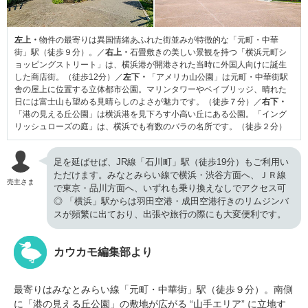
左上・
物件の最寄りは異国情緒あふれた街並みが特徴的な「元町・中華
街」駅（徒歩９分）。／
右上・
石畳敷きの美しい景観を持つ「横浜元町シ
ョッピングストリート」は、横浜港が開港された当時に外国人向けに誕生
した商店街。（徒歩12分）／
左下・
「アメリカ山公園」は元町・中華街駅
舎の屋上に位置する立体都市公園。マリンタワーやベイブリッジ、晴れた
日には富士山も望める見晴らしのよさが魅力です。（徒歩７分）／
右下・
「港の見える丘公園」は横浜港を見下ろす小高い丘にある公園。「イング
リッシュローズの庭」は、横浜でも有数のバラの名所です。（徒歩２分）
足を延ばせば、JR線「石川町」駅（徒歩19分）もご利用い
ただけます。みなとみらい線で横浜・渋谷方面へ、ＪＲ線
売主さま
で東京・品川方面へ、いずれも乗り換えなしでアクセス可
◎ 「横浜」駅からは羽田空港・成田空港行きのリムジンバ
スが頻繁に出ており、出張や旅行の際にも大変便利です。
カウカモ編集部より
最寄りはみなとみらい線「元町・中華街」駅（徒歩９分）。南側
に「港の見える丘公園」の敷地が広がる “山手エリア” に立地す