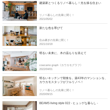
建築家とつくるリノベ暮らし！光を操る住まい
リノベ暮らしの先輩に聞く！
2021/05/02
新たな色を帯びて
住み継ぎの先輩に聞く！
2021/10/18
明るい未来に、木の温もりを添えて
cowcamo graph《カウカモグラフ》
2022/04/01
明るいキッチンで朝食を。築43年のマンションを、
カウカモスタッフがフルリノベ！
リノベ暮らしの先輩に聞く！
2020/09/15
BEAMS living style 022 - ヒュッゲな暮らし -