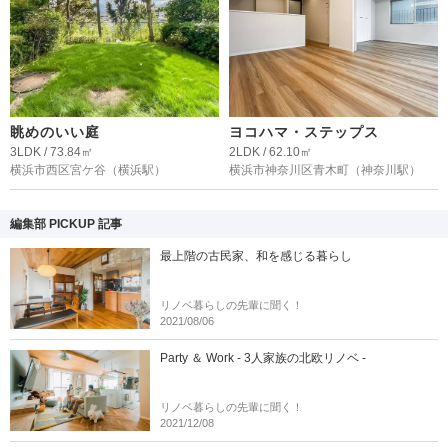
眺めのいい庭
ヨコハマ・ステップス
3LDK / 73.84㎡
2LDK / 62.10㎡
横浜市西区宮ケ谷
（横浜駅）
横浜市神奈川区青木町
（神奈川駅）
編集部 PICKUP 記事
最上階の古民家、和を感じる暮らし
リノベ暮らしの先輩に聞く！
2021/08/06
Party ＆ Work - 3人家族の北欧リノベ -
リノベ暮らしの先輩に聞く！
2021/12/08