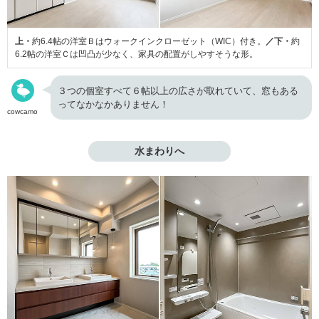
上・
約6.4帖の洋室Ｂはウォークインクローゼット（WIC）付き。
／下・
約
6.2帖の洋室Ｃは凹凸が少なく、家具の配置がしやすそうな形。
３つの個室すべて６帖以上の広さが取れていて、窓もある
ってなかなかありません！
cowcamo
水まわりへ