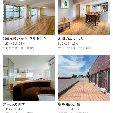
200㎡超だからできること
木肌のぬくもり
4LDK / 218.94㎡
3LDK / 64.13㎡
中野区白鷺
（鷺ノ宮駅）
大田区北千束
（北千束駅）
アールの美学
空を秘めた館
3LDK / 88.71㎡
3LDK / 104.16㎡