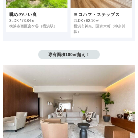
眺めのいい庭
ヨコハマ・ステップス
3LDK / 73.84㎡
2LDK / 62.10㎡
横浜市西区宮ケ谷
（横浜駅）
横浜市神奈川区青木町
（神奈川
駅）
専有面積160㎡超え！