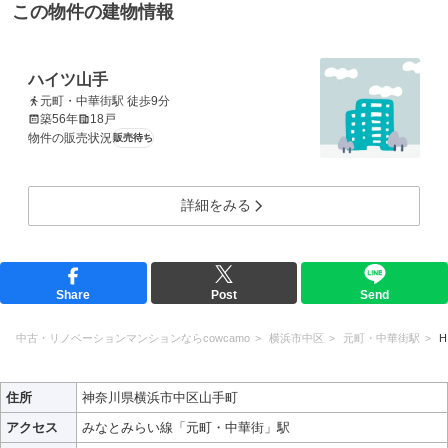
この物件の建物情報
ハイツ山手
元町・中華街駅 徒歩9分
築56年
18戸
物件の販売状況
販売待ち
詳細をみる
Share
Post
Send
中古・リノベーションマンションならcowcamo
横浜市中区
元町・中華街駅
H
住所
神奈川県横浜市中区山手町
アクセス
みなとみらい線「元町・中華街」駅