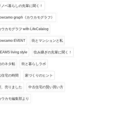
リノベ暮らしの先輩に聞く！
cowcamo graph《カウカモグラフ》
ウカモグラフ with LifeCatalog
owcamo EVENT
街とマンションと私
EAMS living style
住み継ぎの先輩に聞く！
街のネタ帖
街と暮らしラボ
名住宅の時間
家づくりのヒント
家、売りました
中古住宅の賢い買い方
カウカモ編集部より