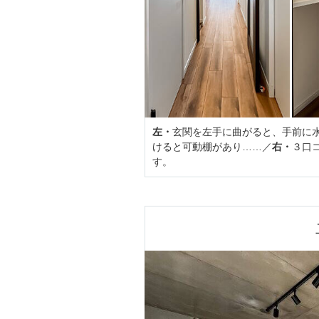
左・
玄関を左手に曲がると、手前に水
けると可動棚があり……／
右・
３口
す。