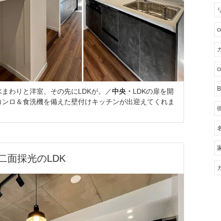
カ
c
B
まわりと洋室、その先にLDKが。／
中央・
LDKの扉を開
コンロ＆食洗機を備えた壁付けキッチンが出迎えてくれま
二面採光のLDK