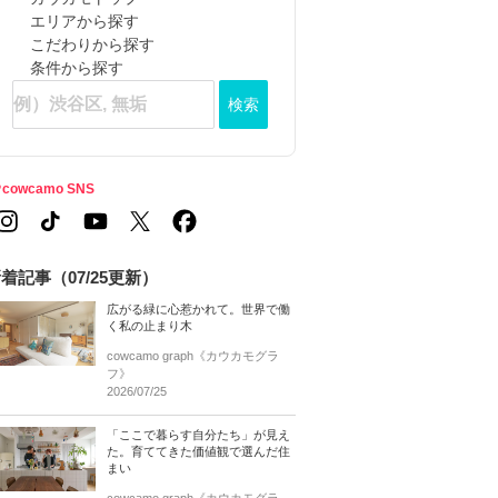
エリアから探す
こだわりから探す
条件から探す
検索
cowcamo SNS
着記事（07/25更新）
広がる緑に心惹かれて。世界で働
く私の止まり木
cowcamo graph《カウカモグラ
フ》
2026/07/25
「ここで暮らす自分たち」が見え
た。育ててきた価値観で選んだ住
まい