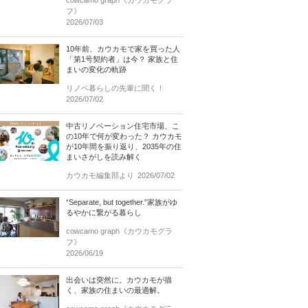
cowcamo graph《カウカモグラ
フ》
2026/07/03
10年前、カウカモで家を買った人
「第1号契約者」は今？ 家族と住
まいの変化の軌跡
リノベ暮らしの先輩に聞く！
2026/07/02
中古リノベーション住宅市場、こ
の10年で何が変わった？ カウカモ
が10年間を振り返り、2035年の住
まいさがしを読み解く
カウカモ編集部より
2026/07/02
“Separate, but together.”家族がゆ
るやかに繋がる暮らし
cowcamo graph《カウカモグラ
フ》
2026/06/19
出会いは突然に。カウカモが描
く、家族の住まいの最適解。