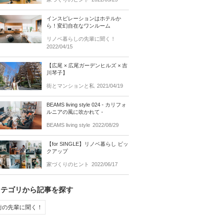
インスピレーションはホテルか
ら！変幻自在なワンルーム
リノベ暮らしの先輩に聞く！
2022/04/15
【広尾 × 広尾ガーデンヒルズ × 吉
川琴子】
街とマンションと私
2021/04/19
BEAMS living style 024 - カリフォ
ルニアの風に吹かれて -
BEAMS living style
2022/08/29
【for SINGLE】リノベ暮らし ピッ
クアップ
家づくりのヒント
2022/06/17
カテゴリから記事を探す
街の先輩に聞く！