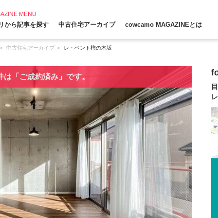
AZINE MENU
リから記事を探す
中古住宅アーカイブ
cowcamo MAGAZINEとは
中古住宅アーカイブ
レ・ベント柿の木坂
件は「ご成約済み」です。
目
レ