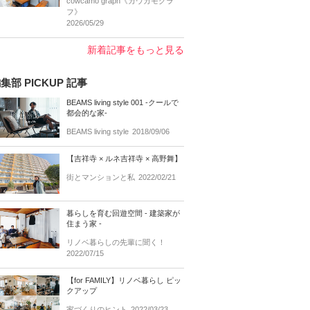
cowcamo graph《カウカモグラ
フ》
2026/05/29
新着記事をもっと見る
集部 PICKUP 記事
BEAMS living style 001 -クールで
都会的な家-
BEAMS living style
2018/09/06
【吉祥寺 × ルネ吉祥寺 × 高野舞】
街とマンションと私
2022/02/21
暮らしを育む回遊空間 - 建築家が
住まう家 -
リノベ暮らしの先輩に聞く！
2022/07/15
【for FAMILY】リノベ暮らし ピッ
クアップ
家づくりのヒント
2022/03/23