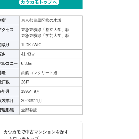
住所
東京都目黒区柿の木坂
アクセス
東急東横線「都立大学」駅
東急東横線「学芸大学」駅
間取り
1LDK+WIC
広さ
41.43㎡
バルコニー
6.33㎡
構造
鉄筋コンクリート造
総戸数
26戸
築年月
1996年9月
改装年月
2023年11月
管理形態
全部委託
カウカモで中古マンションを探す
カウカモトップ