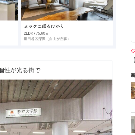
ヌックに眠るひかり
2LDK / 75.60㎡
世田谷区深沢
（自由が丘駅）
個性が光る街で
新