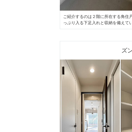
ご紹介するのは２階に所在する角住
っぷり入る下足入れと収納を備えて
ズ