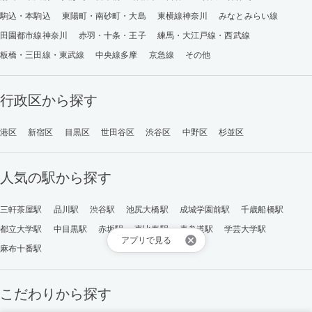
駒込・本駒込
東陽町・南砂町・大島
東横線神奈川
みなとみらい線
田園都市線神奈川
赤羽・十条・王子
練馬・大江戸線・西武線
板橋・三田線・東武線
中央線多摩
京急線
その他
行政区から探す
港区
新宿区
目黒区
世田谷区
渋谷区
中野区
杉並区
人気の駅から探す
三軒茶屋駅
品川駅
渋谷駅
池尻大橋駅
成城学園前駅
千歳船橋駅
都立大学駅
中目黒駅
赤坂駅
恵比寿駅
表参道駅
学芸大学駅
アプリで見る
麻布十番駅
こだわりから探す