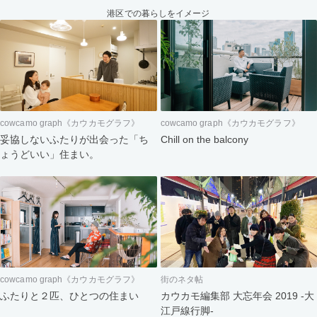
港区での暮らしをイメージ
cowcamo graph《カウカモグラフ》
cowcamo graph《カウカモグラフ》
妥協しないふたりが出会った「ち
Chill on the balcony
ょうどいい」住まい。
cowcamo graph《カウカモグラフ》
街のネタ帖
ふたりと２匹、ひとつの住まい
カウカモ編集部 大忘年会 2019 -大
江戸線行脚-