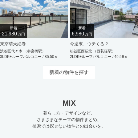
新着
新着
21,980
6,980
万円
万円
東京晴天絵巻
今週末、ウチくる？
渋谷区代々木 （参宮橋駅）
杉並区西荻北 （西荻窪駅）
3LDK+ルーフバルコニー / 85.50㎡
2LDK+ルーフバルコニー / 49.59㎡
新着の物件を探す
MIX
暮らし方・デザインなど、
さまざまなテーマの物件まとめ。
検索では探せない物件との出会いを。