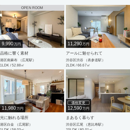
OPEN ROOM
9,990
11,290
万円
万円
品格に響く素材
アールに魅せられて
港区南麻布 （広尾駅）
渋谷区渋谷 （表参道駅）
1LDK / 52.88㎡
2LDK / 66.67㎡
価格変更
11,980
12,590
万円
万円
光に触れる場所
まあるく暮らす
港区白金 （広尾駅）
渋谷区広尾 （恵比寿駅）
1LDK / 58.03㎡
2SLDK / 80.01㎡