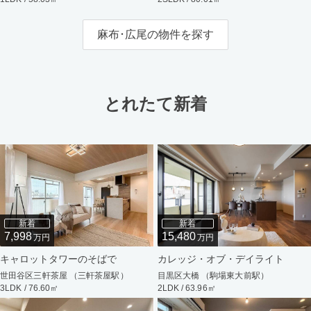
麻布･広尾の物件を探す
とれたて新着
新着
新着
7,998
15,480
万円
万円
キャロットタワーのそばで
カレッジ・オブ・デイライト
世田谷区三軒茶屋 （三軒茶屋駅）
目黒区大橋 （駒場東大前駅）
3LDK / 76.60㎡
2LDK / 63.96㎡