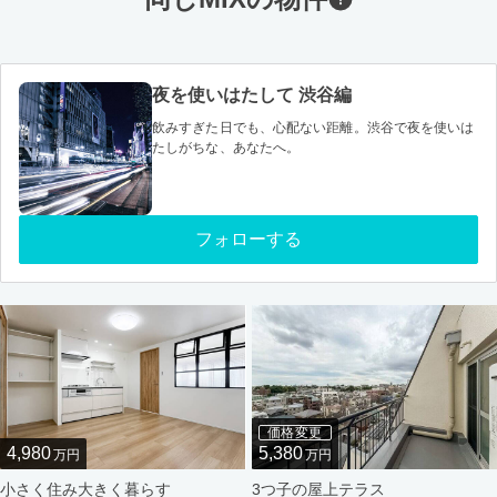
夜を使いはたして 渋谷編
飲みすぎた日でも、心配ない距離。渋谷で夜を使いは
たしがちな、あなたへ。
フォローする
価格変更
4,980
5,380
万円
万円
小さく住み大きく暮らす
3つ子の屋上テラス