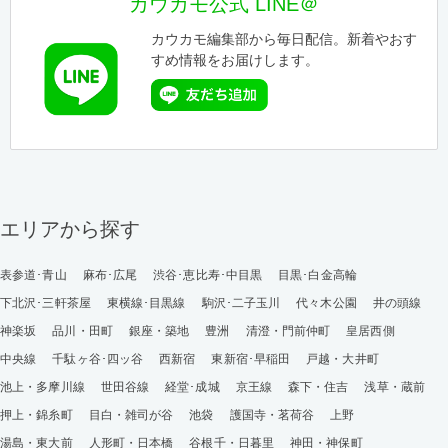
カウカモ公式 LINE＠
カウカモ編集部から毎日配信。新着やおす
すめ情報をお届けします。
エリアから探す
表参道･青山
麻布･広尾
渋谷･恵比寿･中目黒
目黒･白金高輪
下北沢･三軒茶屋
東横線･目黒線
駒沢･二子玉川
代々木公園
井の頭線
神楽坂
品川・田町
銀座・築地
豊洲
清澄・門前仲町
皇居西側
中央線
千駄ヶ谷･四ッ谷
西新宿
東新宿･早稲田
戸越・大井町
池上・多摩川線
世田谷線
経堂･成城
京王線
森下・住吉
浅草・蔵前
押上・錦糸町
目白・雑司が谷
池袋
護国寺・茗荷谷
上野
湯島・東大前
人形町・日本橋
谷根千・日暮里
神田・神保町