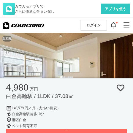
カウカモアプリで
アプリを使う
さらに快適な住まい探し
ログイン
全22枚
4,980
万円
白金高輪駅 / 1LDK / 37.08㎡
140,579 円／月（支払い目安）
白金高輪駅徒歩10分
港区白金
ペット飼育不可