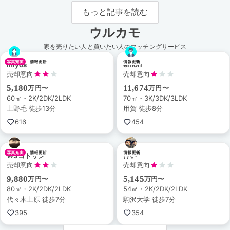
もっと記事を読む
ウルカモ
家を売りたい人と買いたい人のマッチングサービス
miyos
emori
売却意向
売却意向
5,180
11,674
万円〜
万円〜
60㎡・2K/2DK/2LDK
70㎡・3K/3DK/3LDK
上野毛 徒歩13分
用賀 徒歩8分
616
454
WSコトリン
けい
売却意向
売却意向
9,880
5,145
万円〜
万円〜
80㎡・2K/2DK/2LDK
54㎡・2K/2DK/2LDK
代々木上原 徒歩7分
駒沢大学 徒歩7分
395
354