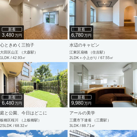
新着
新着
3,480
6,780
万円
万円
心ときめく三拍子
水辺のキャビン
大田区山王 （大森駅）
江東区扇橋 （住吉駅）
1LDK / 42.93㎡
2LDK＋小上がり / 67.55㎡
新着
新着
6,480
9,980
万円
万円
庭と公園、今日はどこに
アールの美学
板橋区桜川 （上板橋駅）
三鷹市下連雀 （三鷹駅）
2SLDK / 68.32㎡
3LDK / 88.71㎡