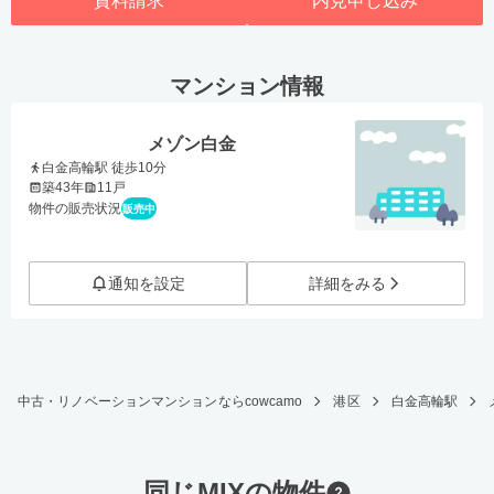
資料請求
内見申し込み
マンション情報
メゾン白金
白金高輪駅 徒歩10分
築43年
11戸
物件の販売状況
販売中
通知を設定
詳細をみる
中古・リノベーションマンションならcowcamo
港区
白金高輪駅
同じMIXの物件