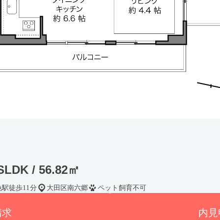
LDK / 56.82㎡
色駅徒歩11分
大田区南六郷
ペット飼育不可
請求
内見