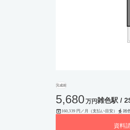
完成前
5,680
雑色駅 / 2S
万円
160,339 円／月（支払い目安）
雑
資料