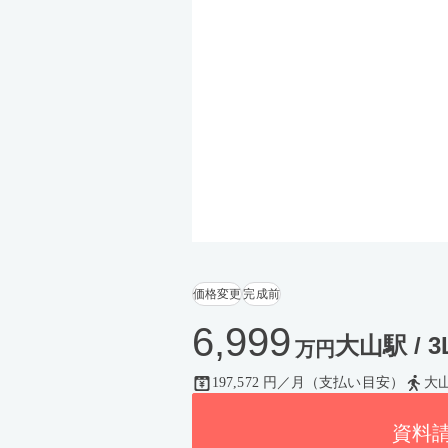
価格変更
完成前
6,999
大山駅 / 3L
万円
197,572 円／月（支払い目安）
大
資料