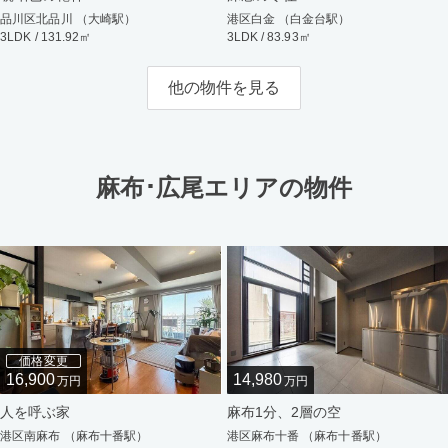
品川区北品川 （大崎駅）
港区白金 （白金台駅）
3LDK / 131.92㎡
3LDK / 83.93㎡
他の物件を見る
麻布･広尾エリアの物件
価格変更
16,900
14,980
万円
万円
人を呼ぶ家
麻布1分、2層の空
港区南麻布 （麻布十番駅）
港区麻布十番 （麻布十番駅）