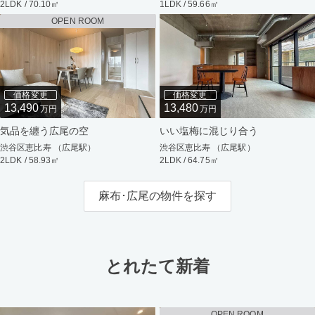
2LDK / 70.10㎡
1LDK / 59.66㎡
OPEN ROOM
価格変更
価格変更
13,490
13,480
万円
万円
気品を纏う広尾の空
いい塩梅に混じり合う
渋谷区恵比寿 （広尾駅）
渋谷区恵比寿 （広尾駅）
2LDK / 58.93㎡
2LDK / 64.75㎡
麻布･広尾の物件を探す
とれたて新着
OPEN ROOM