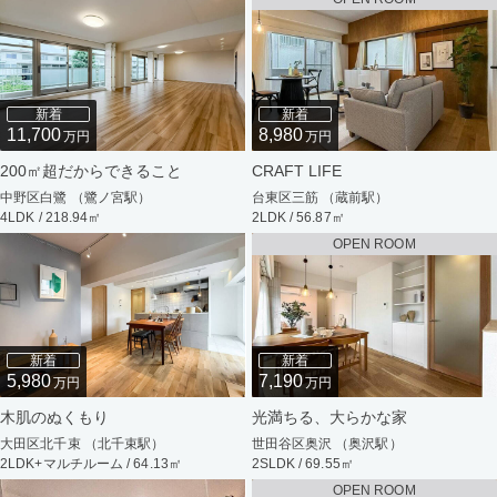
新着
新着
11,700
8,980
万円
万円
200㎡超だからできること
CRAFT LIFE
中野区白鷺 （鷺ノ宮駅）
台東区三筋 （蔵前駅）
4LDK / 218.94㎡
2LDK / 56.87㎡
OPEN ROOM
新着
新着
5,980
7,190
万円
万円
木肌のぬくもり
光満ちる、大らかな家
大田区北千束 （北千束駅）
世田谷区奥沢 （奥沢駅）
2LDK+マルチルーム / 64.13㎡
2SLDK / 69.55㎡
OPEN ROOM