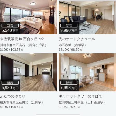
新着
新着
5,540
9,990
万円
万円
未改装販売 in 百合ヶ丘 pt2
光のオートクチュール
川崎市麻生区高石 （百合ヶ丘駅）
港区赤坂 （赤坂駅）
3LDK / 103.53㎡
1SLDK / 68.50㎡
新着
新着
5,980
7,998
万円
万円
ふたつのゆとり
キャロットタワーのそばで
横浜市青葉区荏田北 （江田駅）
世田谷区三軒茶屋 （三軒茶屋駅）
4LDK / 100.64㎡
3LDK / 76.60㎡