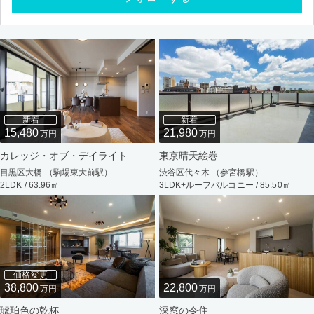
新着
新着
15,480
21,980
万円
万円
カレッジ・オブ・デイライト
東京晴天絵巻
目黒区大橋 （駒場東大前駅）
渋谷区代々木 （参宮橋駅）
2LDK / 63.96㎡
3LDK+ルーフバルコニー / 85.50㎡
価格変更
38,800
22,800
万円
万円
琥珀色の乾杯
深窓の令住