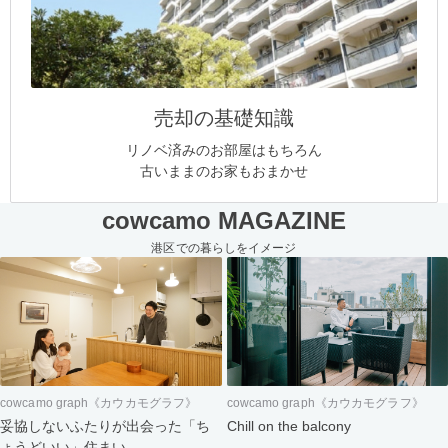
売却の基礎知識
リノベ済みのお部屋はもちろん
古いままのお家もおまかせ
cowcamo MAGAZINE
港区での暮らしをイメージ
cowcamo graph《カウカモグラフ》
cowcamo graph《カウカモグラフ》
妥協しないふたりが出会った「ち
Chill on the balcony
ょうどいい」住まい。