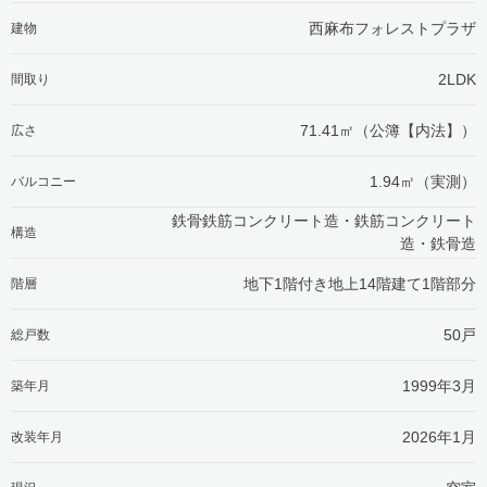
西麻布フォレストプラザ
建物
2LDK
間取り
71.41㎡（公簿【内法】）
広さ
1.94㎡（実測）
バルコニー
鉄骨鉄筋コンクリート造・鉄筋コンクリート
構造
造・鉄骨造
地下1階付き地上14階建て1階部分
階層
50戸
総戸数
1999年3月
築年月
2026年1月
改装年月