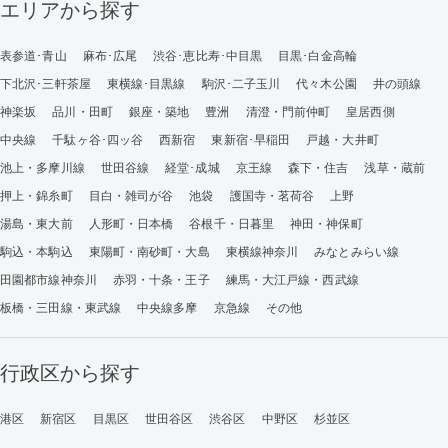
エリアから探す
表参道･青山
麻布･広尾
渋谷･恵比寿･中目黒
目黒･白金高輪
下北沢･三軒茶屋
東横線･目黒線
駒沢･二子玉川
代々木公園
井の頭線
神楽坂
品川・田町
銀座・築地
豊洲
清澄・門前仲町
皇居西側
中央線
千駄ヶ谷･四ッ谷
西新宿
東新宿･早稲田
戸越・大井町
池上・多摩川線
世田谷線
経堂･成城
京王線
森下・住吉
浅草・蔵前
押上・錦糸町
目白・雑司が谷
池袋
護国寺・茗荷谷
上野
湯島・東大前
人形町・日本橋
谷根千・日暮里
神田・神保町
駒込・本駒込
東陽町・南砂町・大島
東横線神奈川
みなとみらい線
田園都市線神奈川
赤羽・十条・王子
練馬・大江戸線・西武線
板橋・三田線・東武線
中央線多摩
京急線
その他
行政区から探す
港区
新宿区
目黒区
世田谷区
渋谷区
中野区
杉並区