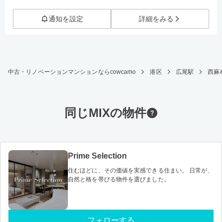
通知を設定
詳細をみる
中古・リノベーションマンションならcowcamo
港区
広尾駅
西麻布
同じMIXの物件
Prime Selection
住むほどに、その価値を実感できる住まい。 日常が、
自然と格を帯びる物件を選びました。
フォローする