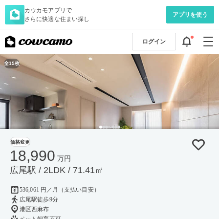
カウカモアプリで
アプリを使う
さらに快適な住まい探し
ログイン
全15枚
価格変更
18,990
万円
広尾駅 / 2LDK / 71.41㎡
536,061 円／月（支払い目安）
広尾駅徒歩9分
港区西麻布