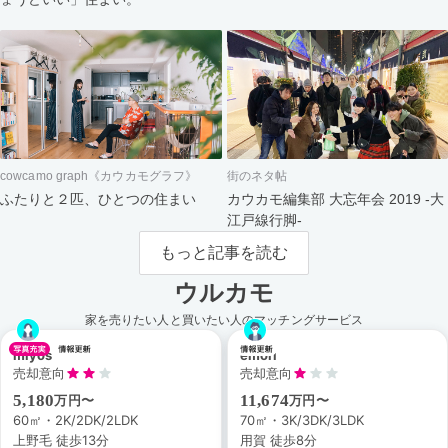
cowcamo graph《カウカモグラフ》
街のネタ帖
ふたりと２匹、ひとつの住まい
カウカモ編集部 大忘年会 2019 -大
江戸線行脚-
もっと記事を読む
ウルカモ
家を売りたい人と買いたい人のマッチングサービス
miyos
emori
売却意向
売却意向
5,180
11,674
万円〜
万円〜
60㎡・2K/2DK/2LDK
70㎡・3K/3DK/3LDK
上野毛 徒歩13分
用賀 徒歩8分