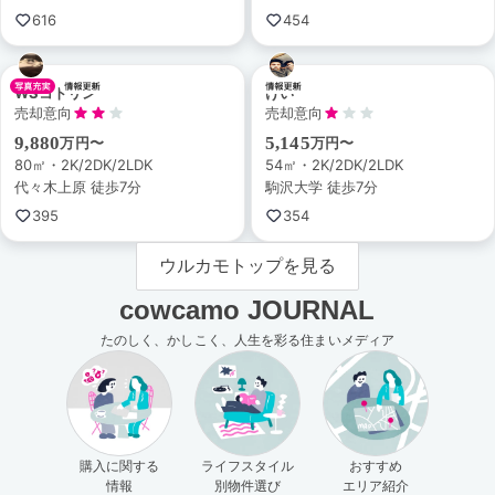
616
454
WSコトリン
けい
売却意向
売却意向
9,880
5,145
万円〜
万円〜
80㎡・2K/2DK/2LDK
54㎡・2K/2DK/2LDK
代々木上原 徒歩7分
駒沢大学 徒歩7分
395
354
ウルカモトップを見る
cowcamo JOURNAL
たのしく、かしこく、人生を彩る住まいメディア
購入に関する
ライフスタイル
おすすめ
情報
別物件選び
エリア紹介