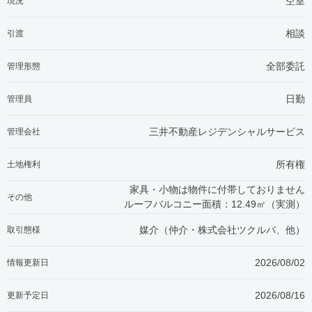
空室
現況
相談
引渡
全部委託
管理形態
日勤
管理員
三井不動産レジデンシャルサービス
管理会社
所有権
土地権利
家具・小物は物件に付帯しておりません
その他
ルーフバルコニー面積：12.49㎡（実測）
媒介（仲介・
株式会社ツクルバ、他
）
取引態様
2026/08/02
情報更新日
2026/08/16
更新予定日