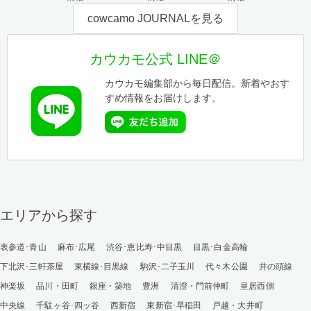
cowcamo JOURNALを見る
カウカモ公式 LINE＠
カウカモ編集部から毎日配信。新着やおす
すめ情報をお届けします。
エリアから探す
表参道･青山
麻布･広尾
渋谷･恵比寿･中目黒
目黒･白金高輪
下北沢･三軒茶屋
東横線･目黒線
駒沢･二子玉川
代々木公園
井の頭線
神楽坂
品川・田町
銀座・築地
豊洲
清澄・門前仲町
皇居西側
中央線
千駄ヶ谷･四ッ谷
西新宿
東新宿･早稲田
戸越・大井町