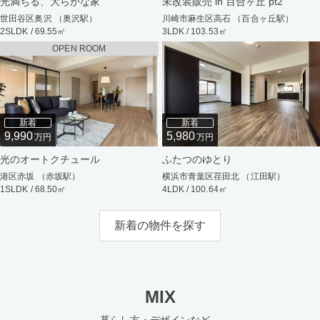
光満ちる、大らかな家
未改装販売 in 百合ヶ丘 pt2
世田谷区奥沢 （奥沢駅）
川崎市麻生区高石 （百合ヶ丘駅）
2SLDK / 69.55㎡
3LDK / 103.53㎡
OPEN ROOM
新着
新着
9,990
5,980
万円
万円
光のオートクチュール
ふたつのゆとり
港区赤坂 （赤坂駅）
横浜市青葉区荏田北 （江田駅）
1SLDK / 68.50㎡
4LDK / 100.64㎡
新着の物件を探す
MIX