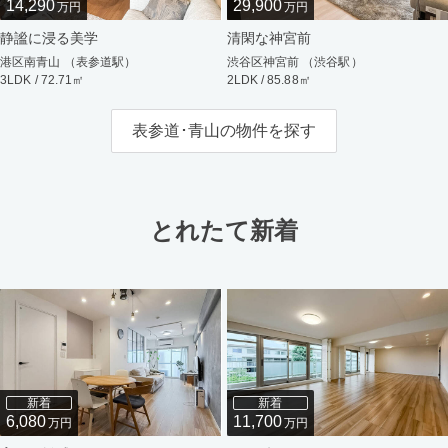
14,290
29,900
万円
万円
静謐に浸る美学
清閑な神宮前
港区南青山 （表参道駅）
渋谷区神宮前 （渋谷駅）
3LDK / 72.71㎡
2LDK / 85.88㎡
表参道･青山の物件を探す
とれたて新着
新着
新着
6,080
11,700
万円
万円