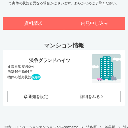
で実際の状況と異なる場合がございます。あらかじめご了承ください。
資料請求
内見申し込み
マンション情報
渋谷グランドハイツ
渋谷駅 徒歩5分
築46年
64戸
物件の販売状況
販売中
通知を設定
詳細をみる
中古・リノベーションマンションならcowcamo
渋谷区
渋谷駅
渋