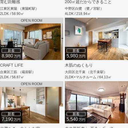
育む距離感
200㎡超だからできること
江東区東陽 （東陽町駅）
中野区白鷺 （鷺ノ宮駅）
2LDK / 58.90㎡
4LDK / 218.94㎡
OPEN ROOM
新着
新着
8,980
5,980
万円
万円
CRAFT LIFE
木肌のぬくもり
台東区三筋 （蔵前駅）
大田区北千束 （北千束駅）
2LDK / 56.87㎡
2LDK+マルチルーム / 64.13㎡
OPEN ROOM
新着
新着
7,190
5,540
万円
万円