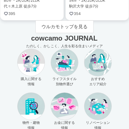
80㎡・2K/2DK/2LDK
54㎡・2K/2DK/2LDK
代々木上原 徒歩7分
駒沢大学 徒歩7分
395
354
ウルカモトップを見る
cowcamo JOURNAL
たのしく、かしこく、人生を彩る住まいメディア
購入に関する
ライフスタイル
おすすめ
情報
別物件選び
エリア紹介
物件・建物
お金に関する
リノベーション
情報
情報
情報