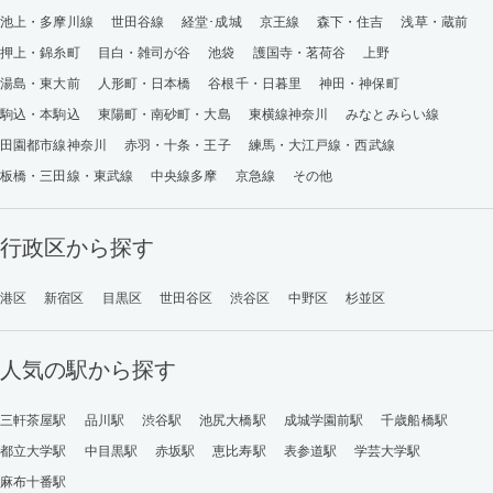
池上・多摩川線
世田谷線
経堂･成城
京王線
森下・住吉
浅草・蔵前
押上・錦糸町
目白・雑司が谷
池袋
護国寺・茗荷谷
上野
湯島・東大前
人形町・日本橋
谷根千・日暮里
神田・神保町
駒込・本駒込
東陽町・南砂町・大島
東横線神奈川
みなとみらい線
田園都市線神奈川
赤羽・十条・王子
練馬・大江戸線・西武線
板橋・三田線・東武線
中央線多摩
京急線
その他
行政区から探す
港区
新宿区
目黒区
世田谷区
渋谷区
中野区
杉並区
人気の駅から探す
三軒茶屋駅
品川駅
渋谷駅
池尻大橋駅
成城学園前駅
千歳船橋駅
都立大学駅
中目黒駅
赤坂駅
恵比寿駅
表参道駅
学芸大学駅
麻布十番駅