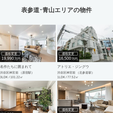
表参道･青山エリアの物件
価格変更
価格変更
19,990
16,500
万円
万円
名作たちに囲まれて
アトリエ・ジングウ
渋谷区神宮前 （原宿駅）
渋谷区神宮前 （北参道駅）
3LDK / 101.22㎡
1LDK / 77.52㎡
価格変更