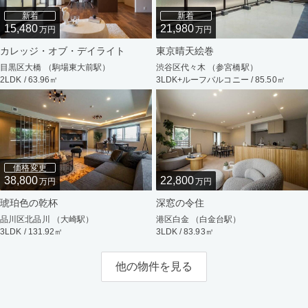
新着
新着
15,480
21,980
万円
万円
カレッジ・オブ・デイライト
東京晴天絵巻
目黒区大橋 （駒場東大前駅）
渋谷区代々木 （参宮橋駅）
2LDK / 63.96㎡
3LDK+ルーフバルコニー / 85.50㎡
価格変更
38,800
22,800
万円
万円
琥珀色の乾杯
深窓の令住
品川区北品川 （大崎駅）
港区白金 （白金台駅）
3LDK / 131.92㎡
3LDK / 83.93㎡
他の物件を見る