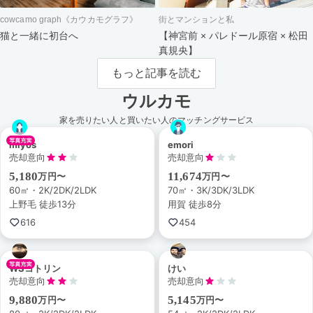
cowcamo graph《カウカモグラフ》
街とマンションと私
猫と一緒に初台へ
【神宮前 × パレドール原宿 × 松田
真規央】
もっと記事を読む
ウルカモ
家を売りたい人と買いたい人のマッチングサービス
miyos
emori
売却意向
売却意向
5,180
11,674
万円〜
万円〜
60㎡・2K/2DK/2LDK
70㎡・3K/3DK/3LDK
上野毛 徒歩13分
用賀 徒歩8分
616
454
WSコトリン
けい
売却意向
売却意向
9,880
5,145
万円〜
万円〜