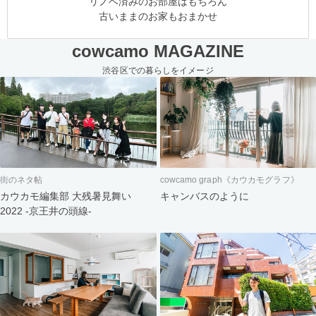
リノベ済みのお部屋はもちろん
古いままのお家もおまかせ
cowcamo MAGAZINE
渋谷区での暮らしをイメージ
街のネタ帖
cowcamo graph《カウカモグラフ》
カウカモ編集部 大残暑見舞い
キャンバスのように
2022 -京王井の頭線-