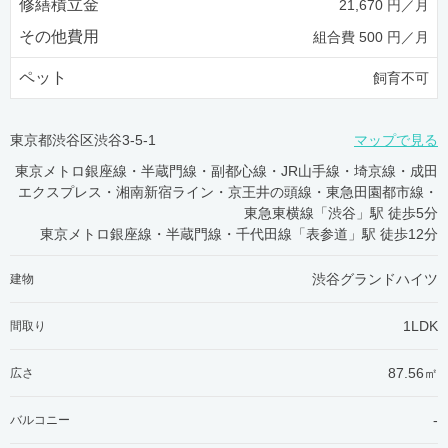
修繕積立金
21,670 円／月
その他費用
組合費 500 円／月
ペット
飼育不可
東京都渋谷区渋谷3-5-1
マップで見る
東京メトロ銀座線・半蔵門線・副都心線・JR山手線・埼京線・成田
エクスプレス・湘南新宿ライン・京王井の頭線・東急田園都市線・
東急東横線「渋谷」駅 徒歩5分
東京メトロ銀座線・半蔵門線・千代田線「表参道」駅 徒歩12分
渋谷グランドハイツ
建物
1LDK
間取り
87.56㎡
広さ
-
バルコニー