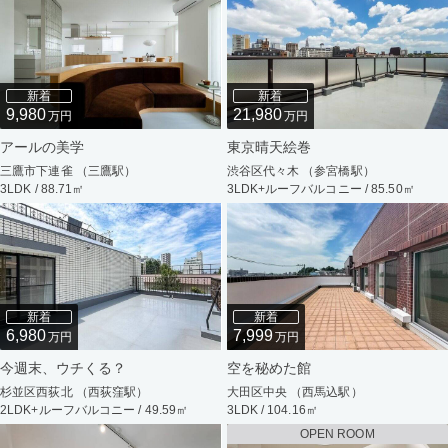
新着
新着
9,980
21,980
万円
万円
アールの美学
東京晴天絵巻
三鷹市下連雀 （三鷹駅）
渋谷区代々木 （参宮橋駅）
3LDK / 88.71㎡
3LDK+ルーフバルコニー / 85.50㎡
新着
新着
6,980
7,999
万円
万円
今週末、ウチくる？
空を秘めた館
杉並区西荻北 （西荻窪駅）
大田区中央 （西馬込駅）
2LDK+ルーフバルコニー / 49.59㎡
3LDK / 104.16㎡
OPEN ROOM