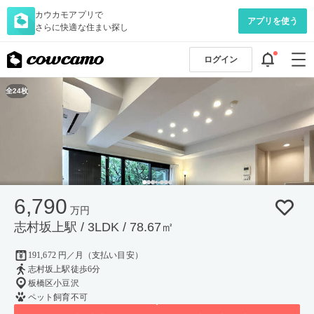
カウカモアプリで
アプリを使う
さらに快適な住まい探し
ログイン
全24枚
6,790
万円
志村坂上駅 / 3LDK / 78.67㎡
191,672 円／月（支払い目安）
志村坂上駅徒歩6分
板橋区小豆沢
ペット飼育不可