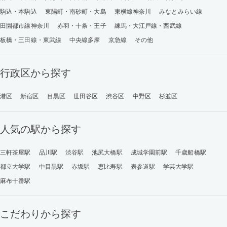
駒込・本駒込
東陽町・南砂町・大島
東横線神奈川
みなとみらい線
田園都市線神奈川
赤羽・十条・王子
練馬・大江戸線・西武線
板橋・三田線・東武線
中央線多摩
京急線
その他
行政区から探す
港区
新宿区
目黒区
世田谷区
渋谷区
中野区
杉並区
人気の駅から探す
三軒茶屋駅
品川駅
渋谷駅
池尻大橋駅
成城学園前駅
千歳船橋駅
都立大学駅
中目黒駅
赤坂駅
恵比寿駅
表参道駅
学芸大学駅
麻布十番駅
こだわりから探す