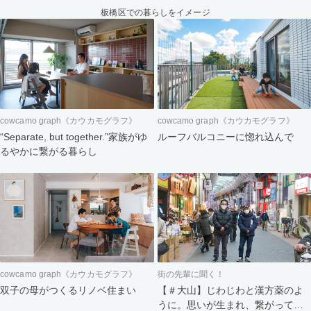
板橋区での暮らしをイメージ
cowcamo graph《カウカモグラフ》
cowcamo graph《カウカモグラフ》
“Separate, but together.”家族がゆ
ルーフバルコニーに惚れ込んで
るやかに繋がる暮らし
cowcamo graph《カウカモグラフ》
街の先輩に聞く！
双子の母がつくるリノベ住まい
【＃大山】じわじわと漢方薬のよ
うに。思いが生まれ、繋がってい