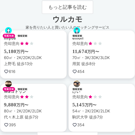
く街。
もっと記事を読む
ウルカモ
家を売りたい人と買いたい人のマッチングサービス
miyos
emori
売却意向
売却意向
5,180
11,674
万円〜
万円〜
60㎡・2K/2DK/2LDK
70㎡・3K/3DK/3LDK
上野毛 徒歩13分
用賀 徒歩8分
616
454
WSコトリン
けい
売却意向
売却意向
9,880
5,145
万円〜
万円〜
80㎡・2K/2DK/2LDK
54㎡・2K/2DK/2LDK
代々木上原 徒歩7分
駒沢大学 徒歩7分
395
354