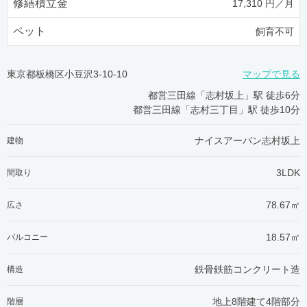
修繕積立金
17,310 円／月
ペット
飼育不可
東京都板橋区小豆沢3-10-10
マップで見る
都営三田線「志村坂上」駅 徒歩6分
都営三田線「志村三丁目」駅 徒歩10分
ナイスアーバン志村坂上
建物
3LDK
間取り
78.67㎡
広さ
18.57㎡
バルコニー
鉄骨鉄筋コンクリート造
構造
地上8階建て4階部分
階層