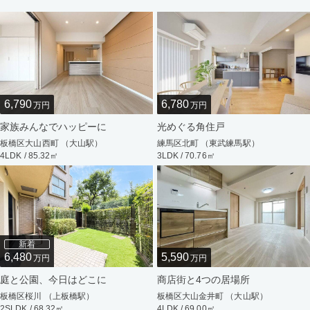
6,790
6,780
万円
万円
家族みんなでハッピーに
光めぐる角住戸
板橋区大山西町 （大山駅）
練馬区北町 （東武練馬駅）
4LDK / 85.32㎡
3LDK / 70.76㎡
新着
6,480
5,590
万円
万円
庭と公園、今日はどこに
商店街と4つの居場所
板橋区桜川 （上板橋駅）
板橋区大山金井町 （大山駅）
2SLDK / 68.32㎡
4LDK / 69.00㎡