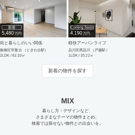
新着
Coming Soon
5,480
4,190
万円
万円
街と暮らしのいい関係
軽快アーバンライフ
板橋区常盤台 （ときわ台駅）
品川区西品川 （戸越駅）
2LDK / 62.10㎡
1LDK / 35.22㎡
新着の物件を探す
MIX
暮らし方・デザインなど、
さまざまなテーマの物件まとめ。
検索では探せない物件との出会いを。