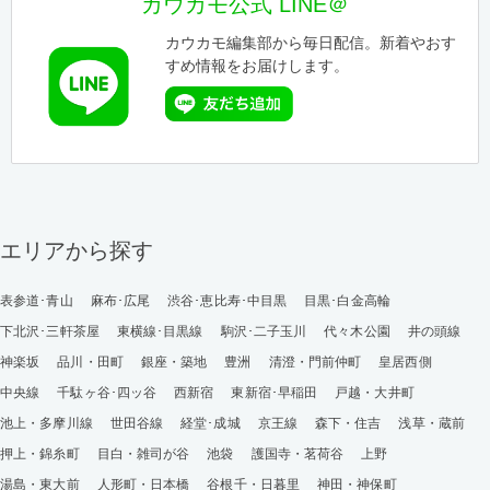
カウカモ公式 LINE＠
カウカモ編集部から毎日配信。新着やおす
すめ情報をお届けします。
エリアから探す
表参道･青山
麻布･広尾
渋谷･恵比寿･中目黒
目黒･白金高輪
下北沢･三軒茶屋
東横線･目黒線
駒沢･二子玉川
代々木公園
井の頭線
神楽坂
品川・田町
銀座・築地
豊洲
清澄・門前仲町
皇居西側
中央線
千駄ヶ谷･四ッ谷
西新宿
東新宿･早稲田
戸越・大井町
池上・多摩川線
世田谷線
経堂･成城
京王線
森下・住吉
浅草・蔵前
押上・錦糸町
目白・雑司が谷
池袋
護国寺・茗荷谷
上野
湯島・東大前
人形町・日本橋
谷根千・日暮里
神田・神保町