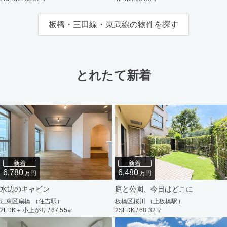
板橋・三田線・東武線の物件を探す
とれたて新着
新着
新着
6,780
6,480
万円
万円
水辺のキャビン
庭と公園、今日はどこに
江東区扇橋 （住吉駅）
板橋区桜川 （上板橋駅）
2LDK＋小上がり / 67.55㎡
2SLDK / 68.32㎡