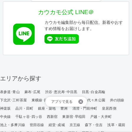
カウカモ公式 LINE＠
カウカモ編集部から毎日配信。新着やおす
すめ情報をお届けします。
エリアから探す
表参道･青山
麻布･広尾
渋谷･恵比寿･中目黒
目黒･白金高輪
下北沢･三軒茶屋
東横線･目黒線
駒沢･二子玉川
代々木公園
井の頭線
アプリで見る
神楽坂
品川・田町
銀座・築地
豊洲
清澄・門前仲町
皇居西側
中央線
千駄ヶ谷･四ッ谷
西新宿
東新宿･早稲田
戸越・大井町
池上・多摩川線
世田谷線
経堂･成城
京王線
森下・住吉
浅草・蔵前