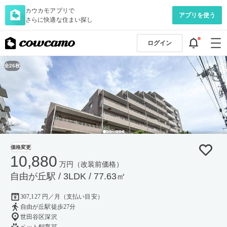
カウカモアプリで
アプリを使う
さらに快適な住まい探し
ログイン
全26枚
価格変更
10,880
万円
（改装前価格）
自由が丘駅 / 3LDK / 77.63㎡
307,127 円／月（支払い目安）
自由が丘駅徒歩27分
世田谷区深沢