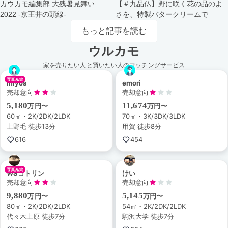
カウカモ編集部 大残暑見舞い
【＃九品仏】野に咲く花の品のよ
2022 -京王井の頭線-
さを、特製バタークリームで
もっと記事を読む
ウルカモ
家を売りたい人と買いたい人のマッチングサービス
miyos
emori
売却意向
売却意向
5,180
11,674
万円〜
万円〜
60㎡・2K/2DK/2LDK
70㎡・3K/3DK/3LDK
上野毛 徒歩13分
用賀 徒歩8分
616
454
WSコトリン
けい
売却意向
売却意向
9,880
5,145
万円〜
万円〜
80㎡・2K/2DK/2LDK
54㎡・2K/2DK/2LDK
代々木上原 徒歩7分
駒沢大学 徒歩7分