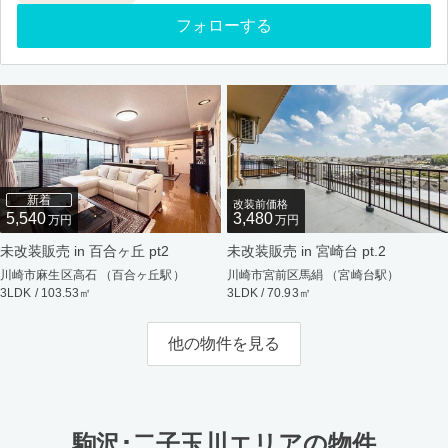
フォローする
新着
改装前価格
5,540
3,480
万円
万円
未改装販売 in 百合ヶ丘 pt2
未改装販売 in 宮崎台 pt.2
川崎市麻生区高石 （百合ヶ丘駅）
川崎市宮前区馬絹 （宮崎台駅）
3LDK / 103.53㎡
3LDK / 70.93㎡
他の物件を見る
駒沢･二子玉川エリアの物件