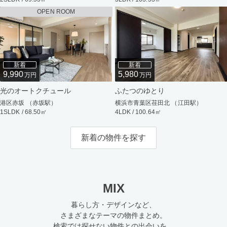
OPEN ROOM
新着
新着
9,990
5,980
万円
万円
光のオートクチュール
ふたつのゆとり
港区赤坂 （赤坂駅）
横浜市青葉区荏田北 （江田駅）
1SLDK / 68.50㎡
4LDK / 100.64㎡
新着の物件を探す
MIX
暮らし方・デザインなど、
さまざまなテーマの物件まとめ。
検索では探せない物件との出会いを。