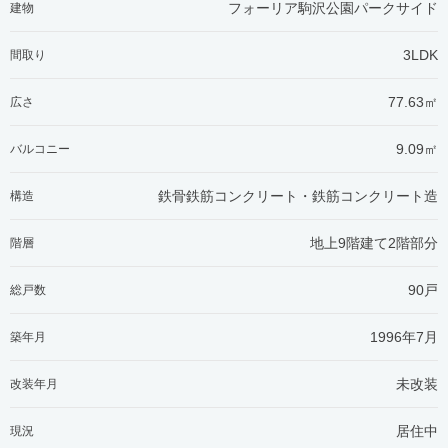
フォーリア駒沢公園パークサイド
建物
3LDK
間取り
77.63㎡
広さ
9.09㎡
バルコニー
鉄骨鉄筋コンクリート・鉄筋コンクリート造
構造
地上9階建て2階部分
階層
90戸
総戸数
1996年7月
築年月
未改装
改装年月
居住中
現況