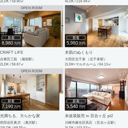
2LDK / 58.90㎡
4LDK / 218.94㎡
OPEN ROOM
新着
新着
8,980
5,980
万円
万円
CRAFT LIFE
木肌のぬくもり
台東区三筋 （蔵前駅）
大田区北千束 （北千束駅）
2LDK / 56.87㎡
2LDK+マルチルーム / 64.13㎡
OPEN ROOM
新着
新着
7,190
5,540
万円
万円
光満ちる、大らかな家
未改装販売 in 百合ヶ丘 pt2
世田谷区奥沢 （奥沢駅）
川崎市麻生区高石 （百合ヶ丘駅）
2SLDK / 69.55㎡
3LDK / 103.53㎡