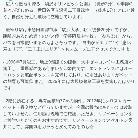
- 広大な敷地を誇る「駒沢オリンピック公園」（徒歩2分）や季節の
花々が楽しめる「世田谷区立深沢二丁目緑地」（徒歩1分）とほど近
く、自然が身近な環境に立地しています。
- 最寄り駅は東急田園都市線「駒沢大学」駅（徒歩20分）ですが、
距離があるため近くのバス停「学芸附属中学校」（徒歩3分）から、
バスを日常使いするのもよさそうです。“自由が丘エリア” や “恵比
寿エリア”、“二子玉川エリア” へもスムーズにアクセスできますよ。
- 1996年7月竣工、地上9階建ての建物。大手ゼネコン竹中工務店が
施工し、重厚感のある佇まいが印象的です。エントランスにはオー
トロックと宅配ボックスを完備しており、細則はありますがペット
の飼育も可能◎ また、2025年には大規模修繕工事を実施したばかり
です。
- 2階に所在する、専有面積約77㎡の物件。2012年にクロスやカー
ペット・畳交換など行っていますが、今回の販売にあたっては改装
していません。使用感は現地でご確認いただき、リノベーションを
ご検討いただくのもおすすめです。リノベーションでスケルトン天
井にして、雰囲気をガラッと変えてみるのも◎