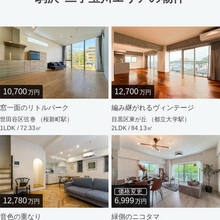
10,700
12,700
万円
万円
窓一面のリトルパーク
編み継がれるヴィンテージ
世田谷区弦巻 （桜新町駅）
目黒区東が丘 （都立大学駅）
1LDK / 72.33㎡
2LDK / 84.13㎡
価格変更
12,780
6,999
万円
万円
音色の重なり
緑側のニコタマ