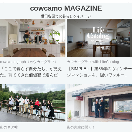
cowcamo MAGAZINE
世田谷区での暮らしをイメージ
cowcamo graph《カウカモグラフ》
カウカモグラフ with LifeCatalog
「ここで暮らす自分たち」が見え
【SIMPLE＋】築55年のヴィンテー
た。育ててきた価値観で選んだ住
ジマンションを、潔いワンルーム
まい
へ。食と会話を楽しむふたりの暮
らし
街のネタ帖
街の先輩に聞く！