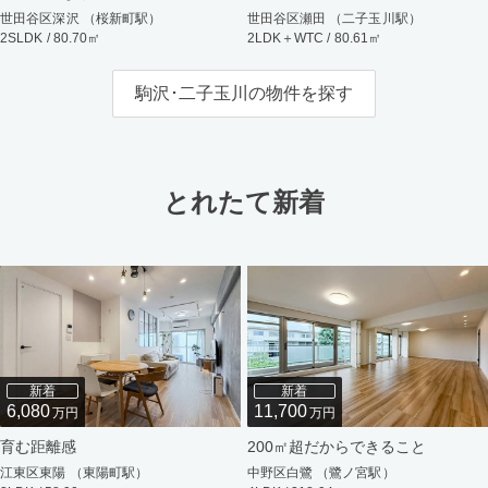
世田谷区深沢 （桜新町駅）
世田谷区瀬田 （二子玉川駅）
2SLDK / 80.70㎡
2LDK＋WTC / 80.61㎡
駒沢･二子玉川の物件を探す
とれたて新着
新着
新着
6,080
11,700
万円
万円
育む距離感
200㎡超だからできること
江東区東陽 （東陽町駅）
中野区白鷺 （鷺ノ宮駅）