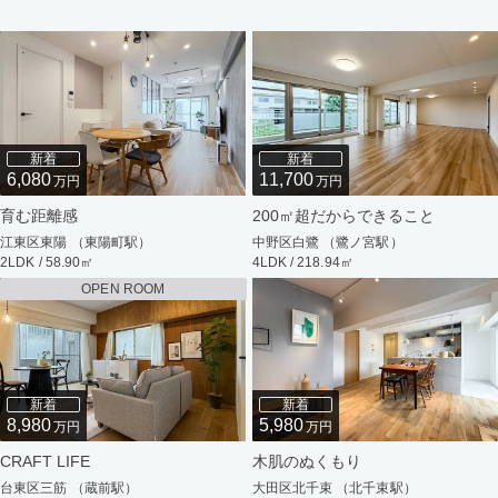
新着
新着
6,080
11,700
万円
万円
育む距離感
200㎡超だからできること
江東区東陽 （東陽町駅）
中野区白鷺 （鷺ノ宮駅）
2LDK / 58.90㎡
4LDK / 218.94㎡
OPEN ROOM
新着
新着
8,980
5,980
万円
万円
CRAFT LIFE
木肌のぬくもり
台東区三筋 （蔵前駅）
大田区北千束 （北千束駅）