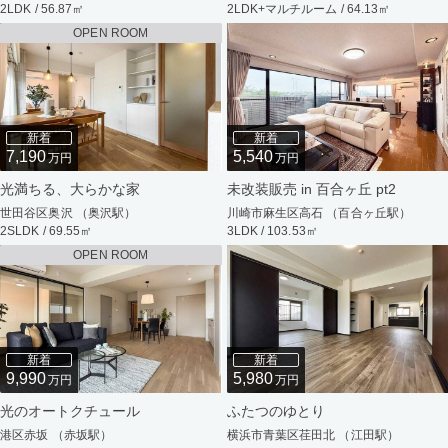
2LDK / 56.87㎡
2LDK+マルチルーム / 64.13㎡
OPEN ROOM
新着
新着
7,190
5,540
万円
万円
光満ちる、大らかな家
未改装販売 in 百合ヶ丘 pt2
世田谷区奥沢 （奥沢駅）
川崎市麻生区高石 （百合ヶ丘駅）
2SLDK / 69.55㎡
3LDK / 103.53㎡
OPEN ROOM
新着
新着
9,990
5,980
万円
万円
光のオートクチュール
ふたつのゆとり
港区赤坂 （赤坂駅）
横浜市青葉区荏田北 （江田駅）