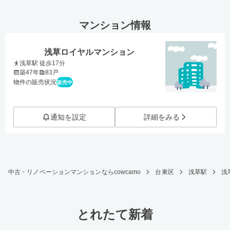
マンション情報
浅草ロイヤルマンション
浅草駅 徒歩17分
築47年
83戸
物件の販売状況
販売中
通知を設定
詳細をみる
中古・リノベーションマンションならcowcamo
台東区
浅草駅
浅
とれたて新着