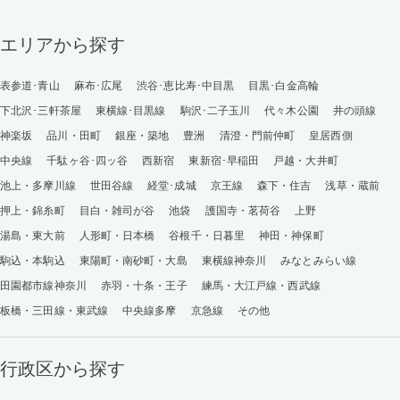
エリアから探す
表参道･青山
麻布･広尾
渋谷･恵比寿･中目黒
目黒･白金高輪
下北沢･三軒茶屋
東横線･目黒線
駒沢･二子玉川
代々木公園
井の頭線
神楽坂
品川・田町
銀座・築地
豊洲
清澄・門前仲町
皇居西側
中央線
千駄ヶ谷･四ッ谷
西新宿
東新宿･早稲田
戸越・大井町
池上・多摩川線
世田谷線
経堂･成城
京王線
森下・住吉
浅草・蔵前
押上・錦糸町
目白・雑司が谷
池袋
護国寺・茗荷谷
上野
湯島・東大前
人形町・日本橋
谷根千・日暮里
神田・神保町
駒込・本駒込
東陽町・南砂町・大島
東横線神奈川
みなとみらい線
田園都市線神奈川
赤羽・十条・王子
練馬・大江戸線・西武線
板橋・三田線・東武線
中央線多摩
京急線
その他
行政区から探す