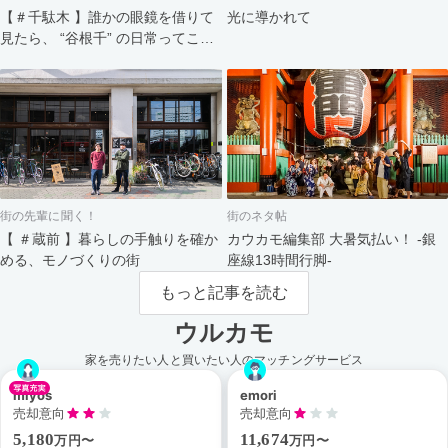
【＃千駄木 】誰かの眼鏡を借りて
光に導かれて
見たら、 “谷根千” の日常ってこん
なにスペシャル。
街の先輩に聞く！
街のネタ帖
【 ＃蔵前 】暮らしの手触りを確か
カウカモ編集部 大暑気払い！ -銀
める、モノづくりの街
座線13時間行脚-
もっと記事を読む
ウルカモ
家を売りたい人と買いたい人のマッチングサービス
miyos
emori
売却意向
売却意向
5,180
11,674
万円〜
万円〜