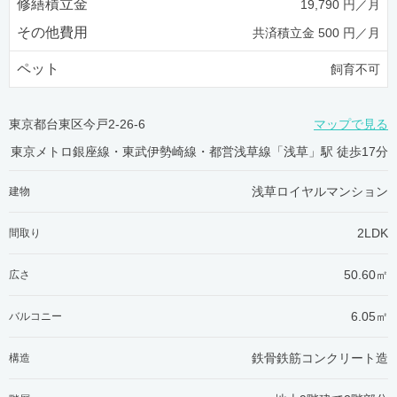
修繕積立金
19,790 円／月
その他費用
共済積立金 500 円／月
ペット
飼育不可
東京都台東区今戸2-26-6
マップで見る
東京メトロ銀座線・東武伊勢崎線・都営浅草線「浅草」駅 徒歩17分
浅草ロイヤルマンション
建物
2LDK
間取り
50.60㎡
広さ
6.05㎡
バルコニー
鉄骨鉄筋コンクリート造
構造