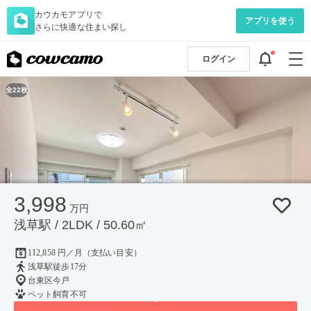
カウカモアプリで
アプリを使う
さらに快適な住まい探し
ログイン
全22枚
3,998
万円
浅草駅 / 2LDK / 50.60㎡
112,858 円／月（支払い目安）
浅草駅徒歩17分
台東区今戸
ペット飼育不可