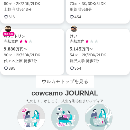
60㎡・2K/2DK/2LDK
70㎡・3K/3DK/3LDK
上野毛 徒歩13分
用賀 徒歩8分
616
454
WSコトリン
けい
売却意向
売却意向
9,880
5,145
万円〜
万円〜
80㎡・2K/2DK/2LDK
54㎡・2K/2DK/2LDK
代々木上原 徒歩7分
駒沢大学 徒歩7分
395
354
ウルカモトップを見る
cowcamo JOURNAL
たのしく、かしこく、人生を彩る住まいメディア