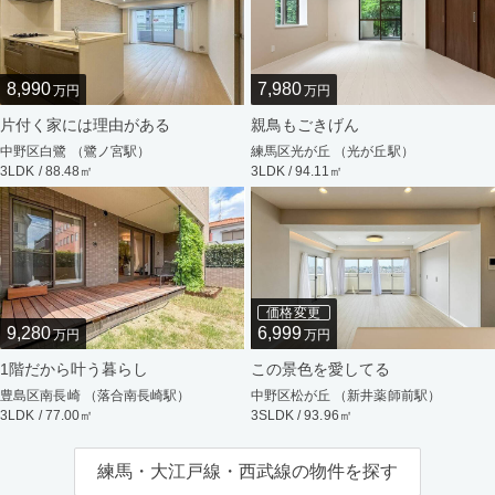
8,990
7,980
万円
万円
片付く家には理由がある
親鳥もごきげん
中野区白鷺 （鷺ノ宮駅）
練馬区光が丘 （光が丘駅）
3LDK / 88.48㎡
3LDK / 94.11㎡
価格変更
9,280
6,999
万円
万円
1階だから叶う暮らし
この景色を愛してる
豊島区南長崎 （落合南長崎駅）
中野区松が丘 （新井薬師前駅）
3LDK / 77.00㎡
3SLDK / 93.96㎡
練馬・大江戸線・西武線の物件を探す