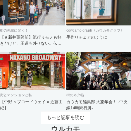
街の先輩に聞く！
cowcamo graph《カウカモグラフ》
【＃新井薬師前】流行りモノも好
手作りチェアのように
きだけど、王道も外せない。伝統
と新しい風が交錯する街
街とマンションと私
街のネタ帖
【中野 × ブロードウェイ × 近藤由
カウカモ編集部 大忘年会！ -中央
紀】
線14時間行脚-
もっと記事を読む
ウルカモ