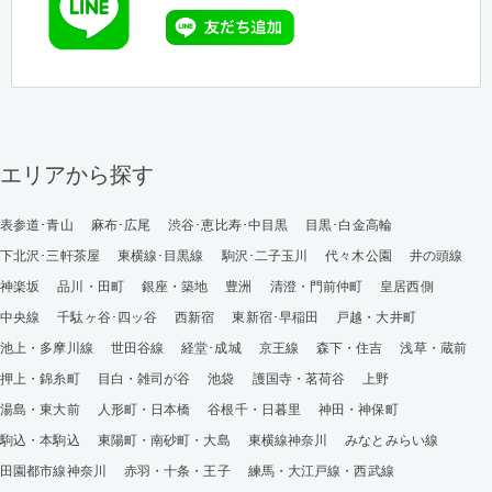
エリアから探す
表参道･青山
麻布･広尾
渋谷･恵比寿･中目黒
目黒･白金高輪
下北沢･三軒茶屋
東横線･目黒線
駒沢･二子玉川
代々木公園
井の頭線
神楽坂
品川・田町
銀座・築地
豊洲
清澄・門前仲町
皇居西側
中央線
千駄ヶ谷･四ッ谷
西新宿
東新宿･早稲田
戸越・大井町
池上・多摩川線
世田谷線
経堂･成城
京王線
森下・住吉
浅草・蔵前
押上・錦糸町
目白・雑司が谷
池袋
護国寺・茗荷谷
上野
湯島・東大前
人形町・日本橋
谷根千・日暮里
神田・神保町
駒込・本駒込
東陽町・南砂町・大島
東横線神奈川
みなとみらい線
田園都市線神奈川
赤羽・十条・王子
練馬・大江戸線・西武線