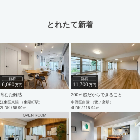
とれたて新着
新着
新着
6,080
11,700
万円
万円
育む距離感
200㎡超だからできること
江東区東陽 （東陽町駅）
中野区白鷺 （鷺ノ宮駅）
2LDK / 58.90㎡
4LDK / 218.94㎡
OPEN ROOM