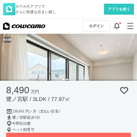
カウカモアプリで
アプリを使う
さらに快適な住まい探し
ログイン
全34枚
8,490
万円
鷺ノ宮駅 / 3LDK / 77.97㎡
239,661 円／月（支払い目安）
鷺ノ宮駅徒歩5分
中野区白鷺
ペット飼育可