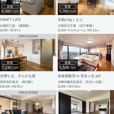
新着
新着
8,980
5,980
万円
万円
CRAFT LIFE
木肌のぬくもり
台東区三筋 （蔵前駅）
大田区北千束 （北千束駅）
2LDK / 56.87㎡
2LDK+マルチルーム / 64.13㎡
OPEN ROOM
新着
新着
7,190
5,540
万円
万円
光満ちる、大らかな家
未改装販売 in 百合ヶ丘 pt2
世田谷区奥沢 （奥沢駅）
川崎市麻生区高石 （百合ヶ丘駅）
2SLDK / 69.55㎡
3LDK / 103.53㎡
OPEN ROOM