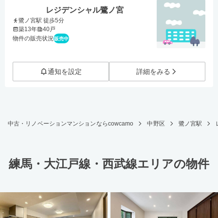
レジデンシャル鷺ノ宮
鷺ノ宮駅 徒歩5分
築13年
40戸
物件の販売状況
販売中
通知を設定
詳細をみる
中古・リノベーションマンションならcowcamo
中野区
鷺ノ宮駅
練馬・大江戸線・西武線エリアの物件