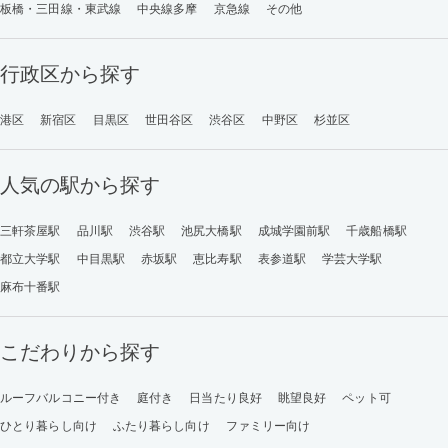
板橋・三田線・東武線
中央線多摩
京急線
その他
行政区から探す
港区
新宿区
目黒区
世田谷区
渋谷区
中野区
杉並区
人気の駅から探す
三軒茶屋駅
品川駅
渋谷駅
池尻大橋駅
成城学園前駅
千歳船橋駅
都立大学駅
中目黒駅
赤坂駅
恵比寿駅
表参道駅
学芸大学駅
麻布十番駅
こだわりから探す
ルーフバルコニー付き
庭付き
日当たり良好
眺望良好
ペット可
ひとり暮らし向け
ふたり暮らし向け
ファミリー向け