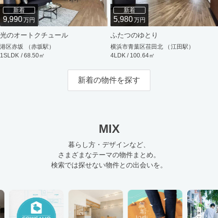
新着
新着
9,990
5,980
万円
万円
光のオートクチュール
ふたつのゆとり
港区赤坂 （赤坂駅）
横浜市青葉区荏田北 （江田駅）
1SLDK / 68.50㎡
4LDK / 100.64㎡
新着の物件を探す
MIX
暮らし方・デザインなど、
さまざまなテーマの物件まとめ。
検索では探せない物件との出会いを。