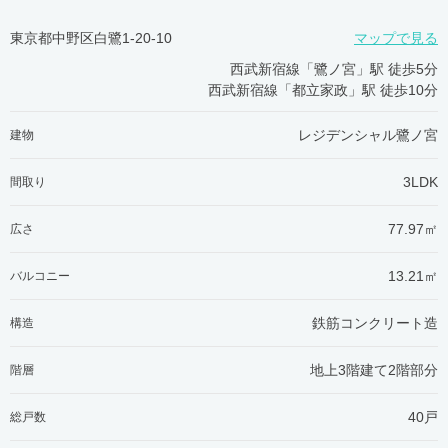
東京都中野区白鷺1-20-10
マップで見る
西武新宿線「鷺ノ宮」駅 徒歩5分
西武新宿線「都立家政」駅 徒歩10分
レジデンシャル鷺ノ宮
建物
3LDK
間取り
77.97㎡
広さ
13.21㎡
バルコニー
鉄筋コンクリート造
構造
地上3階建て2階部分
階層
40戸
総戸数