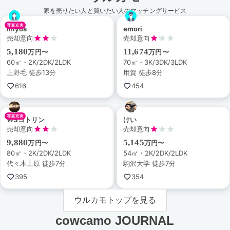
家を売りたい人と買いたい人のマッチングサービス
miyos
emori
売却意向
売却意向
5,180
11,674
万円〜
万円〜
60㎡・2K/2DK/2LDK
70㎡・3K/3DK/3LDK
上野毛 徒歩13分
用賀 徒歩8分
616
454
WSコトリン
けい
売却意向
売却意向
9,880
5,145
万円〜
万円〜
80㎡・2K/2DK/2LDK
54㎡・2K/2DK/2LDK
代々木上原 徒歩7分
駒沢大学 徒歩7分
395
354
ウルカモトップを見る
cowcamo JOURNAL