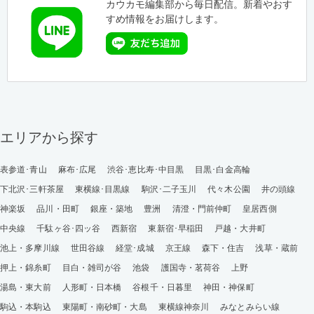
カウカモ編集部から毎日配信。新着やおす
すめ情報をお届けします。
エリアから探す
表参道･青山
麻布･広尾
渋谷･恵比寿･中目黒
目黒･白金高輪
下北沢･三軒茶屋
東横線･目黒線
駒沢･二子玉川
代々木公園
井の頭線
神楽坂
品川・田町
銀座・築地
豊洲
清澄・門前仲町
皇居西側
中央線
千駄ヶ谷･四ッ谷
西新宿
東新宿･早稲田
戸越・大井町
池上・多摩川線
世田谷線
経堂･成城
京王線
森下・住吉
浅草・蔵前
押上・錦糸町
目白・雑司が谷
池袋
護国寺・茗荷谷
上野
湯島・東大前
人形町・日本橋
谷根千・日暮里
神田・神保町
駒込・本駒込
東陽町・南砂町・大島
東横線神奈川
みなとみらい線