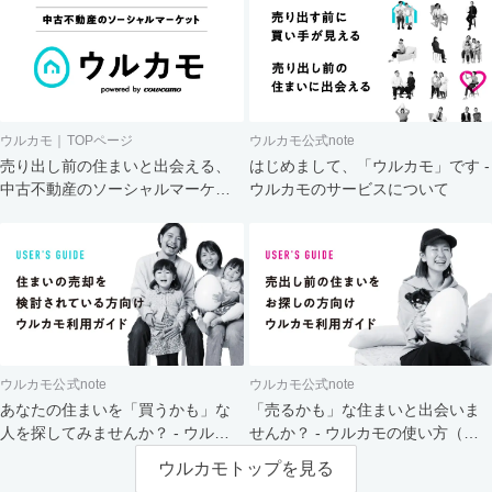
ウルカモ｜TOPページ
ウルカモ公式note
売り出し前の住まいと出会える、
はじめまして、「ウルカモ」です -
中古不動産のソーシャルマーケッ
ウルカモのサービスについて
ト
ウルカモ公式note
ウルカモ公式note
あなたの住まいを「買うかも」な
「売るかも」な住まいと出会いま
人を探してみませんか？ - ウルカ
せんか？ - ウルカモの使い方（買
モの使い方（売主さま向け）
主さま向け）
ウルカモトップを見る