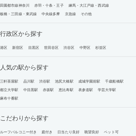
田園都市線神奈川
赤羽・十条・王子
練馬・大江戸線・西武線
板橋・三田線・東武線
中央線多摩
京急線
その他
行政区から探す
港区
新宿区
目黒区
世田谷区
渋谷区
中野区
杉並区
人気の駅から探す
三軒茶屋駅
品川駅
渋谷駅
池尻大橋駅
成城学園前駅
千歳船橋駅
都立大学駅
中目黒駅
赤坂駅
恵比寿駅
表参道駅
学芸大学駅
麻布十番駅
こだわりから探す
ルーフバルコニー付き
庭付き
日当たり良好
眺望良好
ペット可