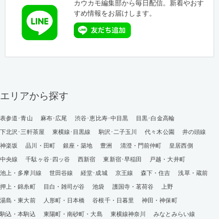
カウカモ編集部から毎日配信。新着やおす
すめ情報をお届けします。
エリアから探す
表参道･青山
麻布･広尾
渋谷･恵比寿･中目黒
目黒･白金高輪
下北沢･三軒茶屋
東横線･目黒線
駒沢･二子玉川
代々木公園
井の頭線
神楽坂
品川・田町
銀座・築地
豊洲
清澄・門前仲町
皇居西側
中央線
千駄ヶ谷･四ッ谷
西新宿
東新宿･早稲田
戸越・大井町
池上・多摩川線
世田谷線
経堂･成城
京王線
森下・住吉
浅草・蔵前
押上・錦糸町
目白・雑司が谷
池袋
護国寺・茗荷谷
上野
湯島・東大前
人形町・日本橋
谷根千・日暮里
神田・神保町
駒込・本駒込
東陽町・南砂町・大島
東横線神奈川
みなとみらい線