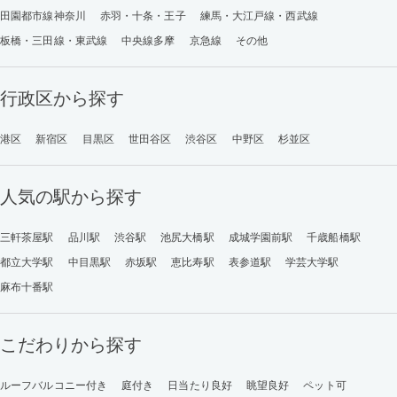
田園都市線神奈川
赤羽・十条・王子
練馬・大江戸線・西武線
板橋・三田線・東武線
中央線多摩
京急線
その他
行政区から探す
港区
新宿区
目黒区
世田谷区
渋谷区
中野区
杉並区
人気の駅から探す
三軒茶屋駅
品川駅
渋谷駅
池尻大橋駅
成城学園前駅
千歳船橋駅
都立大学駅
中目黒駅
赤坂駅
恵比寿駅
表参道駅
学芸大学駅
麻布十番駅
こだわりから探す
ルーフバルコニー付き
庭付き
日当たり良好
眺望良好
ペット可