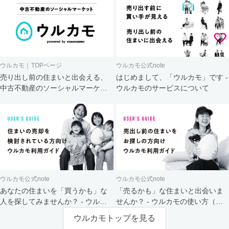
ウルカモ｜TOPページ
ウルカモ公式note
売り出し前の住まいと出会える、
はじめまして、「ウルカモ」です -
中古不動産のソーシャルマーケッ
ウルカモのサービスについて
ト
ウルカモ公式note
ウルカモ公式note
あなたの住まいを「買うかも」な
「売るかも」な住まいと出会いま
人を探してみませんか？ - ウルカ
せんか？ - ウルカモの使い方（買
モの使い方（売主さま向け）
主さま向け）
ウルカモトップを見る