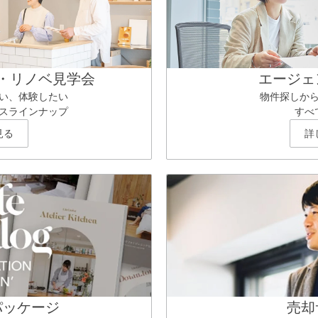
・リノベ見学会
エージェ
い、体験したい
物件探しか
スラインナップ
すべ
見る
詳
パッケージ
売却