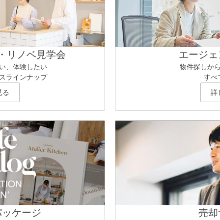
・リノベ見学会
エージェ
い、体験したい
物件探しか
スラインナップ
すべ
見る
詳
パッケージ
売却