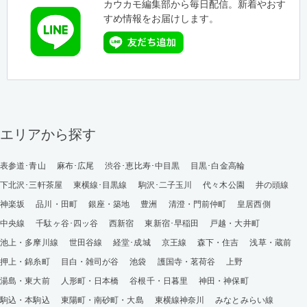
カウカモ編集部から毎日配信。新着やおす
すめ情報をお届けします。
エリアから探す
表参道･青山
麻布･広尾
渋谷･恵比寿･中目黒
目黒･白金高輪
下北沢･三軒茶屋
東横線･目黒線
駒沢･二子玉川
代々木公園
井の頭線
神楽坂
品川・田町
銀座・築地
豊洲
清澄・門前仲町
皇居西側
中央線
千駄ヶ谷･四ッ谷
西新宿
東新宿･早稲田
戸越・大井町
池上・多摩川線
世田谷線
経堂･成城
京王線
森下・住吉
浅草・蔵前
押上・錦糸町
目白・雑司が谷
池袋
護国寺・茗荷谷
上野
湯島・東大前
人形町・日本橋
谷根千・日暮里
神田・神保町
駒込・本駒込
東陽町・南砂町・大島
東横線神奈川
みなとみらい線