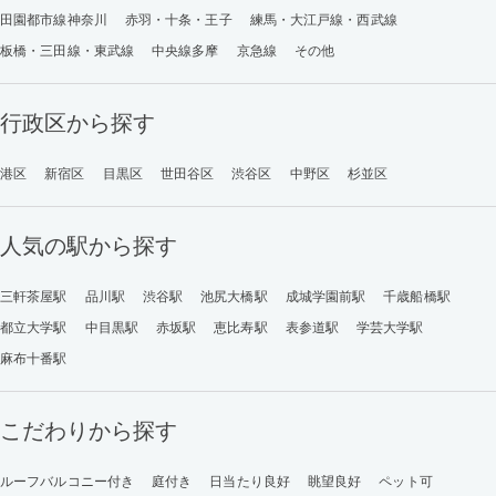
田園都市線神奈川
赤羽・十条・王子
練馬・大江戸線・西武線
板橋・三田線・東武線
中央線多摩
京急線
その他
行政区から探す
港区
新宿区
目黒区
世田谷区
渋谷区
中野区
杉並区
人気の駅から探す
三軒茶屋駅
品川駅
渋谷駅
池尻大橋駅
成城学園前駅
千歳船橋駅
都立大学駅
中目黒駅
赤坂駅
恵比寿駅
表参道駅
学芸大学駅
麻布十番駅
こだわりから探す
ルーフバルコニー付き
庭付き
日当たり良好
眺望良好
ペット可