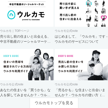
ウルカモ｜TOPページ
ウルカモ公式note
売り出し前の住まいと出会える、
はじめまして、「ウルカモ」です -
中古不動産のソーシャルマーケッ
ウルカモのサービスについて
ト
ウルカモ公式note
ウルカモ公式note
あなたの住まいを「買うかも」な
「売るかも」な住まいと出会いま
人を探してみませんか？ - ウルカ
せんか？ - ウルカモの使い方（買
モの使い方（売主さま向け）
主さま向け）
ウルカモトップを見る