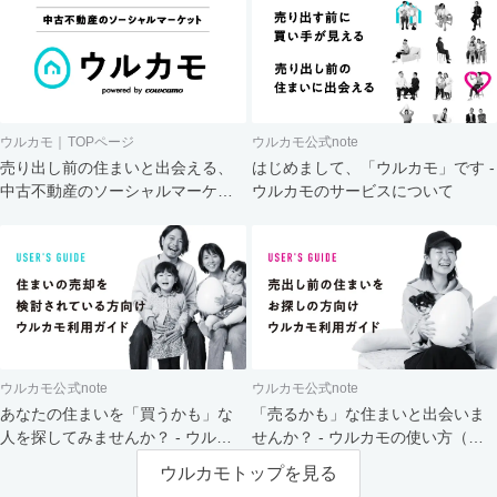
ウルカモ｜TOPページ
ウルカモ公式note
売り出し前の住まいと出会える、
はじめまして、「ウルカモ」です -
中古不動産のソーシャルマーケッ
ウルカモのサービスについて
ト
ウルカモ公式note
ウルカモ公式note
あなたの住まいを「買うかも」な
「売るかも」な住まいと出会いま
人を探してみませんか？ - ウルカ
せんか？ - ウルカモの使い方（買
モの使い方（売主さま向け）
主さま向け）
ウルカモトップを見る