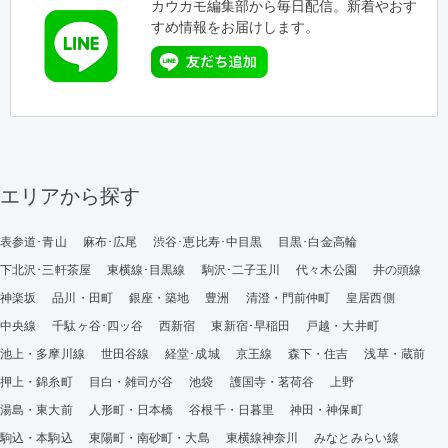
カウカモ編集部から毎日配信。新着やおす
すめ情報をお届けします。
エリアから探す
表参道･青山
麻布･広尾
渋谷･恵比寿･中目黒
目黒･白金高輪
下北沢･三軒茶屋
東横線･目黒線
駒沢･二子玉川
代々木公園
井の頭線
神楽坂
品川・田町
銀座・築地
豊洲
清澄・門前仲町
皇居西側
中央線
千駄ヶ谷･四ッ谷
西新宿
東新宿･早稲田
戸越・大井町
池上・多摩川線
世田谷線
経堂･成城
京王線
森下・住吉
浅草・蔵前
押上・錦糸町
目白・雑司が谷
池袋
護国寺・茗荷谷
上野
湯島・東大前
人形町・日本橋
谷根千・日暮里
神田・神保町
駒込・本駒込
東陽町・南砂町・大島
東横線神奈川
みなとみらい線