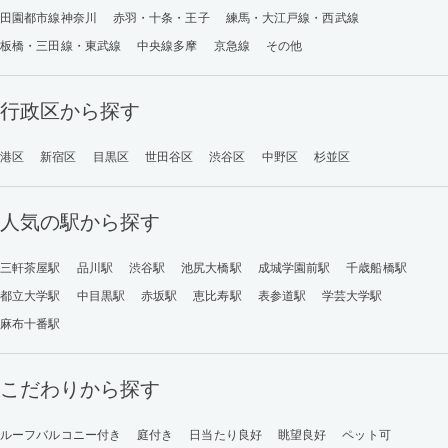
田園都市線神奈川
赤羽・十条・王子
練馬・大江戸線・西武線
板橋・三田線・東武線
中央線多摩
京急線
その他
行政区から探す
港区
新宿区
目黒区
世田谷区
渋谷区
中野区
杉並区
人気の駅から探す
三軒茶屋駅
品川駅
渋谷駅
池尻大橋駅
成城学園前駅
千歳船橋駅
都立大学駅
中目黒駅
赤坂駅
恵比寿駅
表参道駅
学芸大学駅
麻布十番駅
こだわりから探す
ルーフバルコニー付き
庭付き
日当たり良好
眺望良好
ペット可