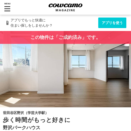
MENU
アプリでもっと快適に
📱
アプリを使う
住まい探しをしませんか？
この物件は「ご成約済み」です。
世田谷区野沢（学芸大学駅）
歩く時間がもっと好きに
野沢パークハウス