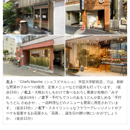
左上・
「Chef's Marche（シェフズマルシェ） 学芸大学駅前店」では、新鮮
な野菜やフルーツの販売、定食メニューなどの提供も行っています。（徒
歩15分）／
右上・
大根おろしをかけて食べるおろし蕎麦が名物の「みぞ
れ」。（徒歩14分）／
左下・
手打ちでコシのあるうどんが楽しめる「手打
ちうどん さぬきや」。一品料理などのメニューも豊富に用意されていま
す。（徒歩13分）／
右下・
スタイリッシュなフラワーアレンジメントやブ
ーケを提案するお花屋さん「花善」。誕生日の贈り物にいかがでしょう
か。（徒歩12分）