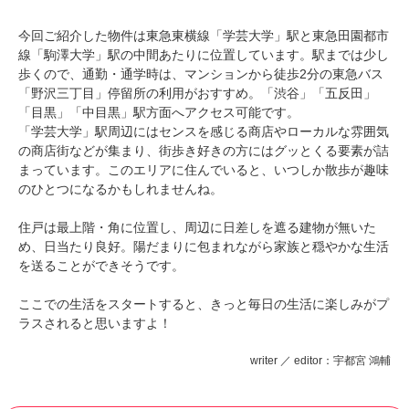
今回ご紹介した物件は東急東横線「学芸大学」駅と東急田園都市
線「駒澤大学」駅の中間あたりに位置しています。駅までは少し
歩くので、通勤・通学時は、マンションから徒歩2分の東急バス
「野沢三丁目」停留所の利用がおすすめ。「渋谷」「五反田」
「目黒」「中目黒」駅方面へアクセス可能です。
「学芸大学」駅周辺にはセンスを感じる商店やローカルな雰囲気
の商店街などが集まり、街歩き好きの方にはグッとくる要素が詰
まっています。このエリアに住んでいると、いつしか散歩が趣味
のひとつになるかもしれませんね。
住戸は最上階・角に位置し、周辺に日差しを遮る建物が無いた
め、日当たり良好。陽だまりに包まれながら家族と穏やかな生活
を送ることができそうです。
ここでの生活をスタートすると、きっと毎日の生活に楽しみがプ
ラスされると思いますよ！
writer ／ editor：宇都宮 鴻輔