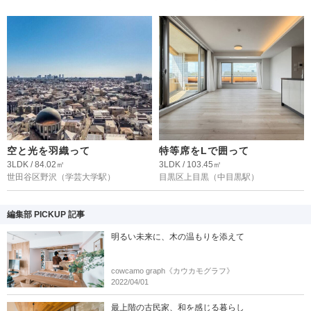
空と光を羽織って
特等席をLで囲って
3LDK / 84.02㎡
3LDK / 103.45㎡
世田谷区野沢
（学芸大学駅）
目黒区上目黒
（中目黒駅）
編集部 PICKUP 記事
明るい未来に、木の温もりを添えて
cowcamo graph《カウカモグラフ》
2022/04/01
最上階の古民家、和を感じる暮らし