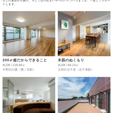
らしの妄想から購入、そして次の住まい手へのバトンパスまでも、一貫してサポー
トします。
200㎡超だからできること
木肌のぬくもり
4LDK / 218.94㎡
3LDK / 64.13㎡
中野区白鷺
（鷺ノ宮駅）
大田区北千束
（北千束駅）