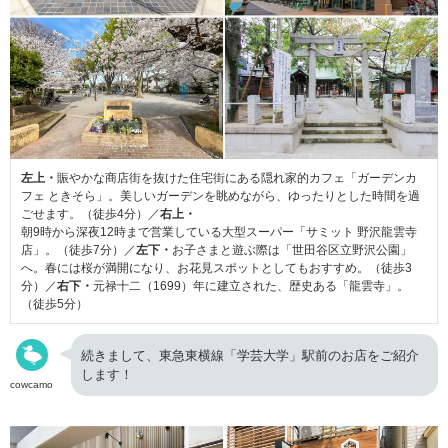
左上・
賑やかな商店街を抜けた住宅街にある隠れ家的カフェ「ガーデンカ
フェ ときそら」。美しいガーデンを眺めながら、ゆったりとした時間を過
ごせます。（徒歩4分）／
右上・
朝9時から深夜12時まで営業している大型スーパー「サミット 野沢龍雲寺
店」。（徒歩7分）／
左下・
お子さまと遊ぶ際は「世田谷区立野沢公園」
へ。春には桜が満開になり、お花見スポットとしてもおすすめ。（徒歩3
分）／
右下・
元禄十二（1699）年に建立された、歴史ある「龍雲寺」。
（徒歩5分）
続きまして、東急東横線「学芸大学」駅前のお店をご紹介
します！
cowcamo