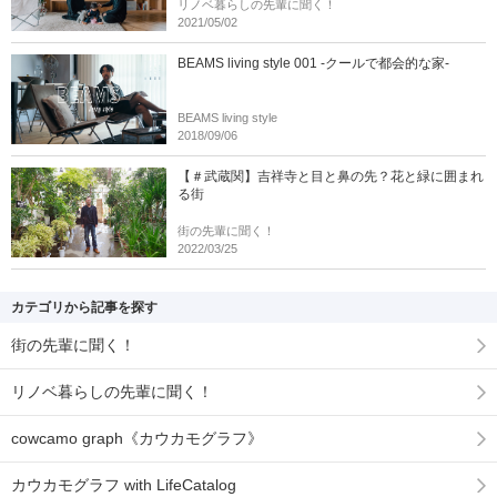
リノベ暮らしの先輩に聞く！
2021/05/02
BEAMS living style 001 -クールで都会的な家-
BEAMS living style
2018/09/06
【＃武蔵関】吉祥寺と目と鼻の先？花と緑に囲まれ
る街
街の先輩に聞く！
2022/03/25
カテゴリから記事を探す
街の先輩に聞く！
リノベ暮らしの先輩に聞く！
cowcamo graph《カウカモグラフ》
カウカモグラフ with LifeCatalog