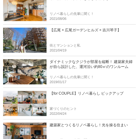
リノベ暮らしの先輩に聞く！
2021/08/06
【広尾 × 広尾ガーデンヒルズ × 吉川琴子】
街とマンションと私
2021/04/19
ダイナミックなクジラが部屋を縦断！ 建築家夫婦
が自ら設計した、運河沿い約80㎡のワンルーム
リノベ暮らしの先輩に聞く！
2019/01/17
【for COUPLE】リノベ暮らし ピックアップ
家づくりのヒント
2022/04/24
建築家とつくるリノベ暮らし！光を操る住まい