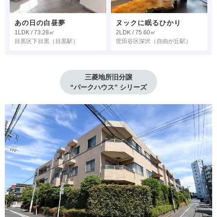
あの日の白昼夢
ヌックに眠るひかり
1LDK / 73.28㎡
2LDK / 75.60㎡
目黒区下目黒
（目黒駅）
世田谷区深沢
（自由が丘駅）
三菱地所旧分譲

“パークハウス” シリーズ