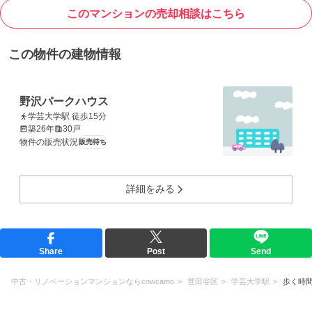
このマンションの売却相談はこちら
この物件の建物情報
野沢パークハウス
学芸大学駅 徒歩15分
築26年
30戸
物件の販売状況
販売待ち
詳細をみる
Share
Post
Send
中古・リノベーションマンションならcowcamo
世田谷区
学芸大学駅
歩く時