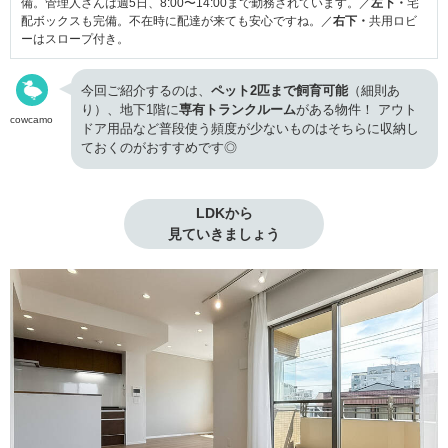
備。管理人さんは週5日、8:00〜14:00まで勤務されています。／
左下・
宅
配ボックスも完備。不在時に配達が来ても安心ですね。／
右下・
共用ロビ
ーはスロープ付き。
今回ご紹介するのは、
ペット2匹まで飼育可能
（細則あ
り）、地下1階に
専有トランクルーム
がある物件！ アウト
cowcamo
ドア用品など普段使う頻度が少ないものはそちらに収納し
ておくのがおすすめです◎
LDKから

見ていきましょう