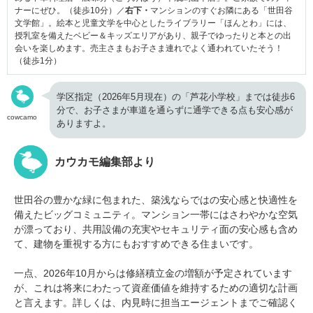
ナーにぜひ。（徒歩10分）／
右下・
マンションのすぐお隣にある「世田谷
文学館」。絵本と児童文学を中心としたライブラリー「ほんとわ」には、
授乳室を備えたベビー＆キッズエリアがあり、親子でゆったりと本との出
会いを楽しめます。売主さまもお子さま連れでよく通われていたそう！
（徒歩1分）
学区指定（2026年5月現在）の「芦花小学校」までは徒歩6
分で、お子さまが車道を通らずに通学できる点も安心感が
cowcamo
ありますよ。
カウカモ編集部より
世田谷の豊かな緑に包まれた、築浅ならではの安心感と快適性を
備えたビッグコミュニティ。マンション一帯にはさわやかな空気
が漂っており、共用設備の充実やセキュリティ面の安心感も含め
て、建物を重視する方にもおすすめできる住まいです。
一点、2026年10月からは修繕積立金の増額が予定されています
が、これは将来にわたって資産価値を維持するための適切な計画
と言えます。詳しくは、内見時に担当エージェントまでご確認く