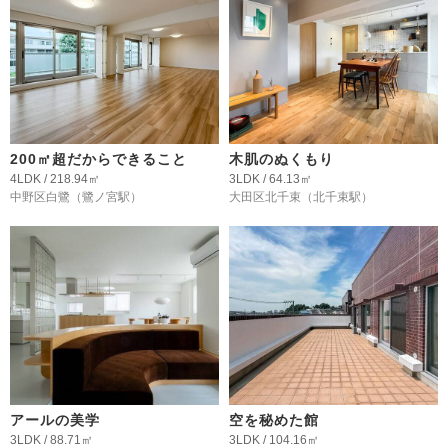
200㎡超だからできること
木肌のぬくもり
4LDK / 218.94㎡
3LDK / 64.13㎡
中野区白鷺
（鷺ノ宮駅）
大田区北千束
（北千束駅）
アールの美学
空を秘めた館
3LDK / 88.71㎡
3LDK / 104.16㎡