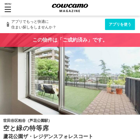
MENU
アプリでもっと快適に
📱
アプリを使う
住まい探しをしませんか？
この物件は「ご成約済み」です。
世田谷区粕谷（芦花公園駅）
空と緑の特等席
蘆花公園ザ・レジデンスフォレスコート