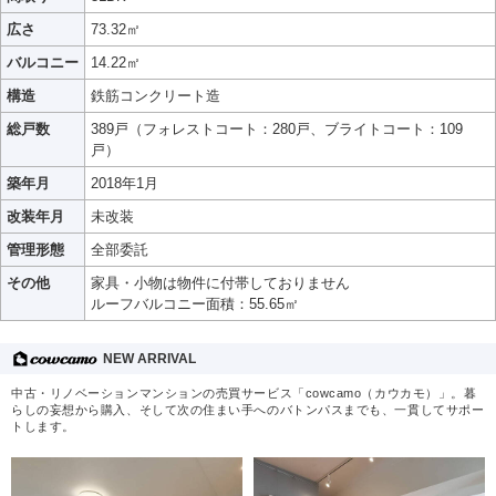
広さ
73.32㎡
バルコニー
14.22㎡
構造
鉄筋コンクリート造
総戸数
389戸（フォレストコート：280戸、ブライトコート：109
戸）
築年月
2018年1月
改装年月
未改装
管理形態
全部委託
その他
家具・小物は物件に付帯しておりません
ルーフバルコニー面積：55.65㎡
NEW ARRIVAL
中古・リノベーションマンションの売買サービス「cowcamo（カウカモ）」。暮
らしの妄想から購入、そして次の住まい手へのバトンパスまでも、一貫してサポー
トします。