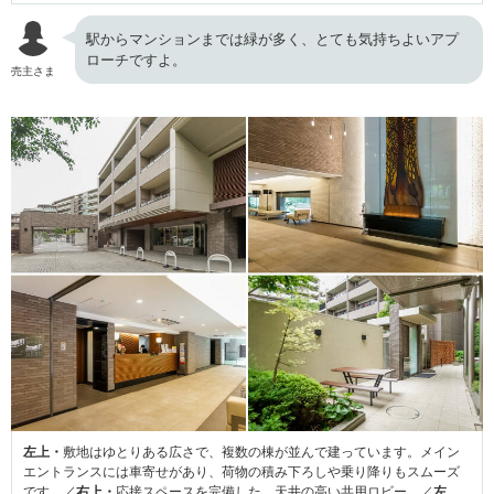
駅からマンションまでは緑が多く、とても気持ちよいアプ
ローチですよ。
売主さま
左上・
敷地はゆとりある広さで、複数の棟が並んで建っています。メイン
エントランスには車寄せがあり、荷物の積み下ろしや乗り降りもスムーズ
です。／
右上・
応接スペースを完備した、天井の高い共用ロビー。／
左