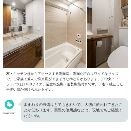
左・
キッチン横からアクセスする洗面室。洗面化粧台はワイドなサイズ
で、ご家族で並んで身支度ができそうなゆとりがあります。／
中央・
ユニ
ットバスは1418サイズ。浴室乾燥機・追焚機能付きです。／
右・
独立した
手洗い器が設けられたトイレ。
水まわりの設備はとてもきれいで、大切に使われてきたこ
とが伝わります。実際の使用感などは、現地でもご確認く
cowcamo
ださいね。