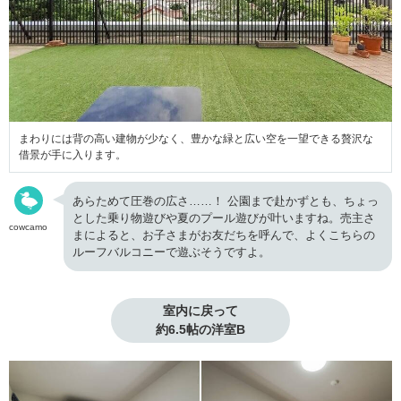
まわりには背の高い建物が少なく、豊かな緑と広い空を一望できる贅沢な
借景が手に入ります。
あらためて圧巻の広さ……！ 公園まで赴かずとも、ちょっ
とした乗り物遊びや夏のプール遊びが叶いますね。売主さ
cowcamo
まによると、お子さまがお友だちを呼んで、よくこちらの
ルーフバルコニーで遊ぶそうですよ。
室内に戻って

約6.5帖の洋室B