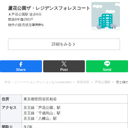
蘆花公園ザ・レジデンスフォレスコート
芦花公園駅 徒歩6分
築8年
280戸
物件の販売状況
販売待ち
詳細をみる
Share
Post
Send
中古・リノベーションマンションならcowcamo
世田谷区
芦花公園駅
空と緑
住所
東京都世田谷区粕谷
アクセス
京王線「芦花公園」駅
京王線「千歳烏山」駅
京王線「八幡山」駅
間取り
3LDK