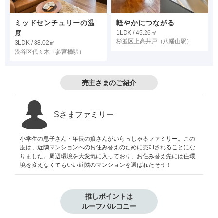
ミッドセンチュリーの温
軽やかにつながる
度
1LDK / 45.26㎡
杉並区上高井戸
（八幡山駅）
3LDK / 88.02㎡
渋谷区代々木
（参宮橋駅）
売主さまのご紹介
Sさまファミリー
小学生の息子さん・年長の娘さんがいらっしゃるファミリー。この
度は、近隣マンションへのお住み替えのために売却されることにな
りました。周辺環境を大変気に入っており、お住み替え先には住環
境を変えなくてもいい近隣のマンションを選ばれたそう！
推しポイントは

ルーフバルコニー