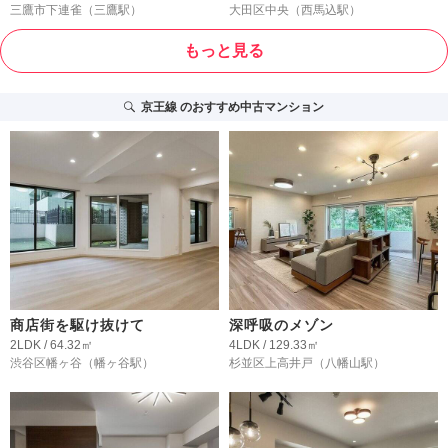
三鷹市下連雀
（三鷹駅）
大田区中央
（西馬込駅）
もっと見る
京王線
のおすすめ中古マンション
商店街を駆け抜けて
深呼吸のメゾン
2LDK / 64.32㎡
4LDK / 129.33㎡
渋谷区幡ヶ谷
（幡ヶ谷駅）
杉並区上高井戸
（八幡山駅）