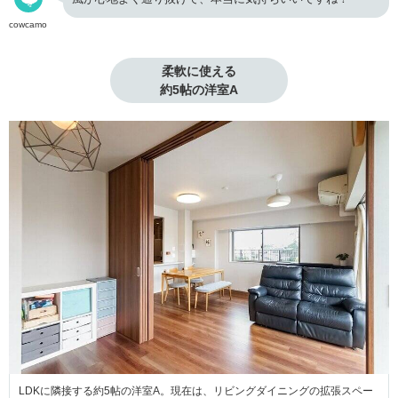
cowcamo
柔軟に使える

約5帖の洋室A
LDKに隣接する約5帖の洋室A。現在は、リビングダイニングの拡張スペー