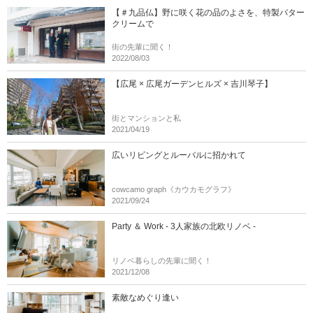
【＃九品仏】野に咲く花の品のよさを、特製バター
クリームで
街の先輩に聞く！
2022/08/03
【広尾 × 広尾ガーデンヒルズ × 吉川琴子】
街とマンションと私
2021/04/19
広いリビングとルーバルに招かれて
cowcamo graph《カウカモグラフ》
2021/09/24
Party ＆ Work - 3人家族の北欧リノベ -
リノベ暮らしの先輩に聞く！
2021/12/08
素敵なめぐり逢い