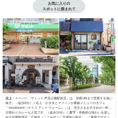
お気に入りの

スポットに囲まれて
左上・
スーパー「サミット 芦花公園駅前店」は、深夜1時まで営業する強い
味方。（徒歩6分）／右上・かき氷とマフィンが看板メニューのカフェ
「nice&warm（ナイス アンド ウォーム）」は、売主さまおすすめの一軒。
日替わりカレーも人気です。（徒歩14分）／
左下・
本格的な味わいを楽し
める中華料理店「広味坊（こうみぼう）千歳烏山本店」。ご家族でのディ