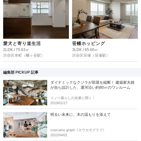
愛犬と寄り道生活
笹幡ホッピング
2LDK / 75.63㎡
3LDK / 65.60㎡
渋谷区本町
（幡ヶ谷駅）
渋谷区笹塚
（笹塚駅）
編集部 PICKUP 記事
ダイナミックなクジラが部屋を縦断！ 建築家夫婦
が自ら設計した、運河沿い約80㎡のワンルーム
リノベ暮らしの先輩に聞く！
2019/01/17
明るい未来に、木の温もりを添えて
cowcamo graph《カウカモグラフ》
2022/04/01