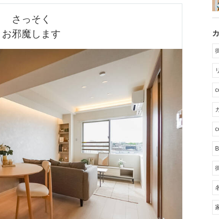
さっそく

お邪魔します
カ
c
B