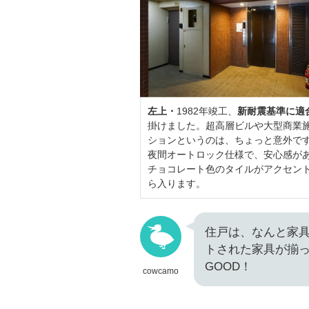
左上・
1982年竣工、
新耐震基準に適
掛けました。超高層ビルや大型商業施
ションというのは、ちょっと意外で
夜間オートロック仕様で、安心感が
チョコレート色のタイルがアクセン
ら入ります。
住戸は、なんと家
トされた家具が揃
GOOD！
cowcamo