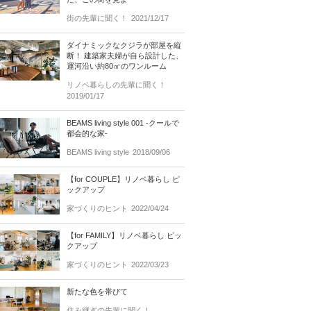
街の先輩に聞く！
2021/12/17
ダイナミックなクジラが部屋を縦
断！ 建築家夫婦が自ら設計した、
運河沿い約80㎡のワンルーム
リノベ暮らしの先輩に聞く！
2019/01/17
BEAMS living style 001 -クールで
都会的な家-
BEAMS living style
2018/09/06
【for COUPLE】リノベ暮らし ピ
ックアップ
家づくりのヒント
2022/04/24
【for FAMILY】リノベ暮らし ピッ
クアップ
家づくりのヒント
2022/03/23
新たな色を帯びて
住み継ぎの先輩に聞く！