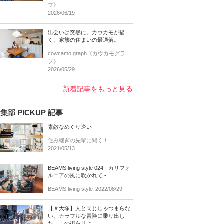
フ》
2026/06/19
出会いは突然に。カウカモが描
く、家族の住まいの最適解。
cowcamo graph《カウカモグラ
フ》
2026/05/29
新着記事をもっと見る
集部 PICKUP 記事
素敵なめぐり逢い
住み継ぎの先輩に聞く！
2021/05/13
BEAMS living style 024 - カリフォ
ルニアの風に吹かれて -
BEAMS living style
2022/08/29
【＃大塚】人と同じじゃつまらな
い。カラフルな冒険に乗り出し
た、この街を見よ