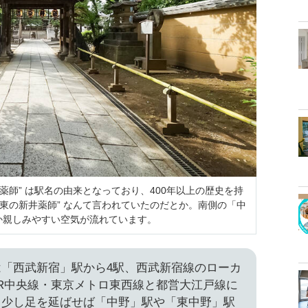
薬師” は駅名の由来となっており、400年以上の歴史を持
、東の新井薬師” なんて言われていたのだとか。南側の「中
か親しみやすい空気が流れています。
「西武新宿」駅から4駅、西武新宿線のローカ
R中央線・東京メトロ東西線と都営大江戸線に
、少し足を延ばせば「中野」駅や「東中野」駅