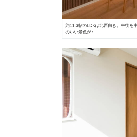
約11.3帖のLDKは北西向き。午
のいい景色が♪