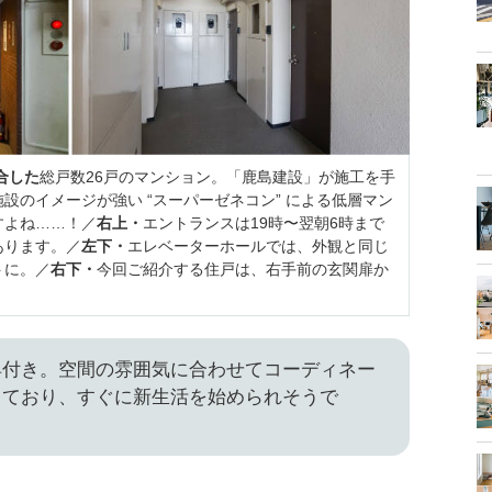
合した
総戸数26戸のマンション。「鹿島建設」が施工を手
設のイメージが強い “スーパーゼネコン” による低層マン
すよね……！／
右上・
エントランスは19時〜翌朝6時まで
あります。／
左下・
エレベーターホールでは、外観と同じ
トに。／
右下・
今回ご紹介する住戸は、右手前の玄関扉か
具付き。空間の雰囲気に合わせてコーディネー
っており、すぐに新生活を始められそうで