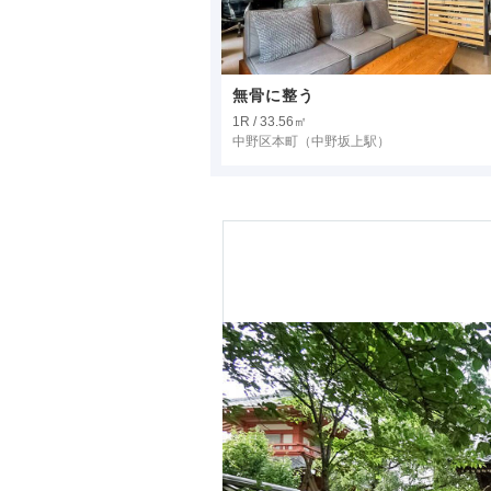
無骨に整う
1R / 33.56㎡
中野区本町
（中野坂上駅）