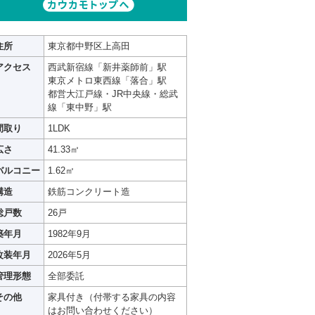
住所
東京都中野区上高田
アクセス
西武新宿線「新井薬師前」駅
東京メトロ東西線「落合」駅
都営大江戸線・JR中央線・総武
線「東中野」駅
間取り
1LDK
広さ
41.33㎡
バルコニー
1.62㎡
構造
鉄筋コンクリート造
総戸数
26戸
築年月
1982年9月
改装年月
2026年5月
管理形態
全部委託
その他
家具付き（付帯する家具の内容
はお問い合わせください）