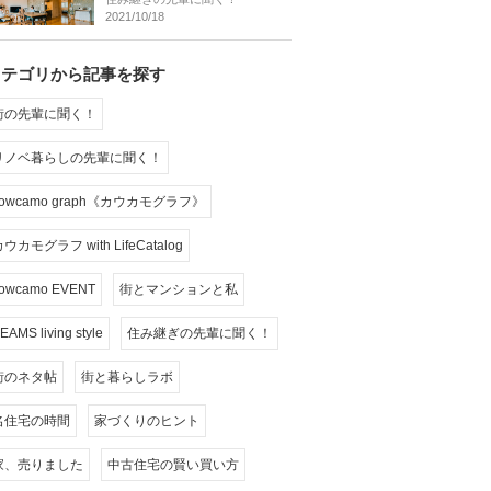
2021/10/18
カテゴリから記事を探す
街の先輩に聞く！
リノベ暮らしの先輩に聞く！
cowcamo graph《カウカモグラフ》
ウカモグラフ with LifeCatalog
owcamo EVENT
街とマンションと私
EAMS living style
住み継ぎの先輩に聞く！
街のネタ帖
街と暮らしラボ
名住宅の時間
家づくりのヒント
家、売りました
中古住宅の賢い買い方