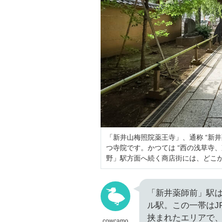
「新井山梅照院薬王寺」、通称 “新井
つ寺院です。かつては “西の浅草寺
野」駅方面へ続く商店街には、どこ
「新井薬師前」駅は
ル駅。この一帯はJ
挟まれたエリアで
cowcamo