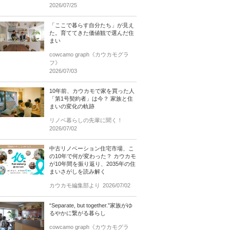
2026/07/25
「ここで暮らす自分たち」が見え
た。育ててきた価値観で選んだ住
まい
cowcamo graph《カウカモグラ
フ》
2026/07/03
10年前、カウカモで家を買った人
「第1号契約者」は今？ 家族と住
まいの変化の軌跡
リノベ暮らしの先輩に聞く！
2026/07/02
中古リノベーション住宅市場、こ
の10年で何が変わった？ カウカモ
が10年間を振り返り、2035年の住
まいさがしを読み解く
カウカモ編集部より
2026/07/02
“Separate, but together.”家族がゆ
るやかに繋がる暮らし
cowcamo graph《カウカモグラ