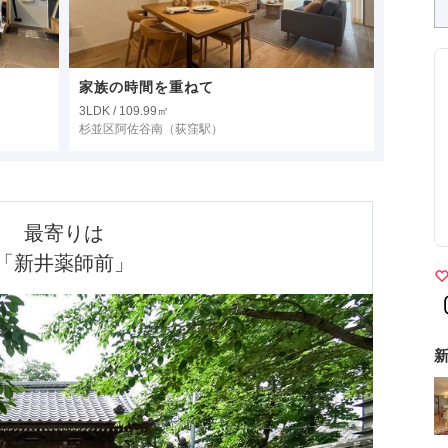
家族の時間を重ねて
3LDK / 109.99㎡
杉並区阿佐谷南
（荻窪駅）
最寄りは

「新井薬師前」
新