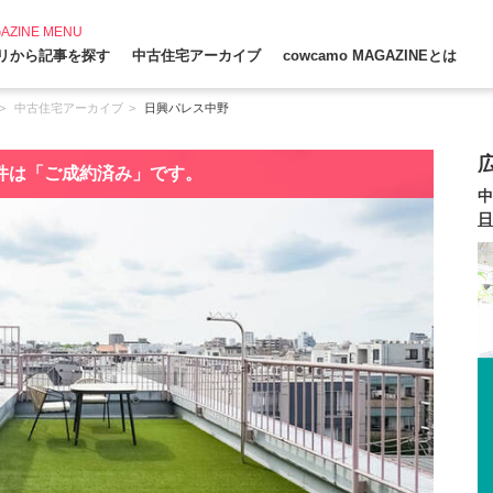
AZINE MENU
リから記事を探す
中古住宅アーカイブ
cowcamo MAGAZINEとは
中古住宅アーカイブ
日興パレス中野
件は「ご成約済み」です。
中
日