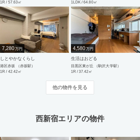
1R / 57.63㎡
1LDK / 64.80㎡
7,280
4,580
万円
万円
しとやかなくらし
生活はおどる
港区赤坂 （赤坂駅）
目黒区東が丘 （駒沢大学駅）
1R / 42.42㎡
1R / 37.42㎡
他の物件を見る
西新宿エリアの物件