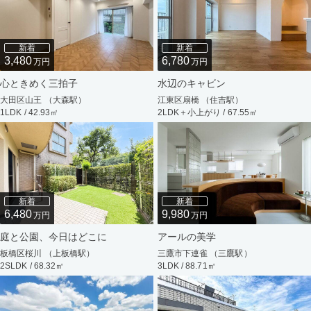
新着
新着
3,480
6,780
万円
万円
心ときめく三拍子
水辺のキャビン
大田区山王 （大森駅）
江東区扇橋 （住吉駅）
1LDK / 42.93㎡
2LDK＋小上がり / 67.55㎡
新着
新着
6,480
9,980
万円
万円
庭と公園、今日はどこに
アールの美学
板橋区桜川 （上板橋駅）
三鷹市下連雀 （三鷹駅）
2SLDK / 68.32㎡
3LDK / 88.71㎡