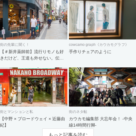
街の先輩に聞く！
cowcamo graph《カウカモグラフ》
【＃新井薬師前】流行りモノも好
手作りチェアのように
きだけど、王道も外せない。伝統
と新しい風が交錯する街
街とマンションと私
街のネタ帖
【中野 × ブロードウェイ × 近藤由
カウカモ編集部 大忘年会！ -中央
紀】
線14時間行脚-
もっと記事を読む