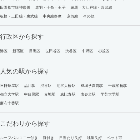
田園都市線神奈川
赤羽・十条・王子
練馬・大江戸線・西武線
板橋・三田線・東武線
中央線多摩
京急線
その他
行政区から探す
港区
新宿区
目黒区
世田谷区
渋谷区
中野区
杉並区
人気の駅から探す
三軒茶屋駅
品川駅
渋谷駅
池尻大橋駅
成城学園前駅
千歳船橋駅
都立大学駅
中目黒駅
赤坂駅
恵比寿駅
表参道駅
学芸大学駅
麻布十番駅
こだわりから探す
ルーフバルコニー付き
庭付き
日当たり良好
眺望良好
ペット可