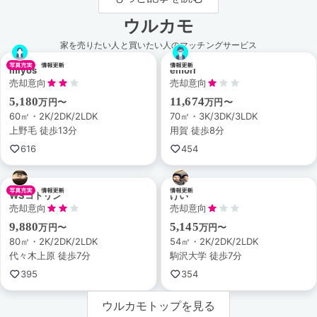
ウルカモ
家を売りたい人と買いたい人のマッチングサービス
miyos
emori
売却意向
売却意向
5,180
11,674
万円〜
万円〜
60㎡・2K/2DK/2LDK
70㎡・3K/3DK/3LDK
上野毛 徒歩13分
用賀 徒歩8分
616
454
WSコトリン
けい
売却意向
売却意向
9,880
5,145
万円〜
万円〜
80㎡・2K/2DK/2LDK
54㎡・2K/2DK/2LDK
代々木上原 徒歩7分
駒沢大学 徒歩7分
395
354
ウルカモトップを見る