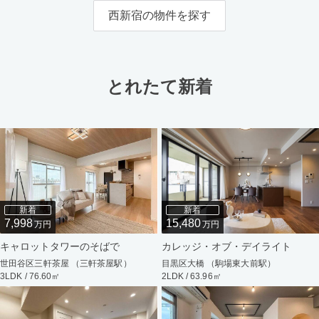
西新宿の物件を探す
とれたて新着
新着
新着
7,998
15,480
万円
万円
キャロットタワーのそばで
カレッジ・オブ・デイライト
世田谷区三軒茶屋 （三軒茶屋駅）
目黒区大橋 （駒場東大前駅）
3LDK / 76.60㎡
2LDK / 63.96㎡