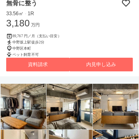
無骨に整う
33.56㎡
1R
・
3,180
万円
89,767 円／月（支払い目安）
中野坂上駅徒歩2分
中野区本町
ペット飼育不可
資料請求
内見申し込み