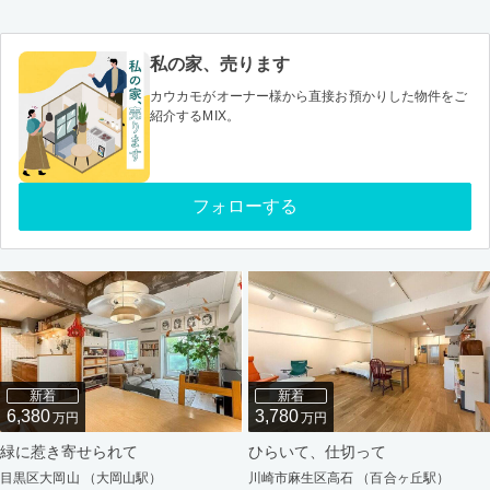
私の家、売ります
カウカモがオーナー様から直接お預かりした物件をご
紹介するMIX。
フォローする
新着
新着
6,380
3,780
万円
万円
緑に惹き寄せられて
ひらいて、仕切って
目黒区大岡山 （大岡山駅）
川崎市麻生区高石 （百合ヶ丘駅）