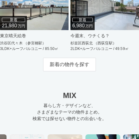
新着
新着
21,980
6,980
万円
万円
東京晴天絵巻
今週末、ウチくる？
渋谷区代々木 （参宮橋駅）
杉並区西荻北 （西荻窪駅）
3LDK+ルーフバルコニー / 85.50㎡
2LDK+ルーフバルコニー / 49.59㎡
新着の物件を探す
MIX
暮らし方・デザインなど、
さまざまなテーマの物件まとめ。
検索では探せない物件との出会いを。