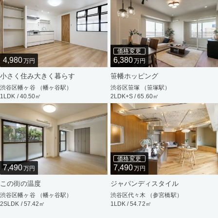
価格変更
4,980
6,380
万円
万円
小さく住み大きく暮らす
笹幡ホッピング
渋谷区幡ヶ谷 （幡ヶ谷駅）
渋谷区笹塚 （笹塚駅）
1LDK / 40.50㎡
2LDK+S / 65.60㎡
価格変更
7,490
7,490
万円
万円
この街の温度
ジャパンディスタイル
渋谷区幡ヶ谷 （幡ヶ谷駅）
渋谷区代々木 （参宮橋駅）
2SLDK / 57.42㎡
1LDK / 54.72㎡