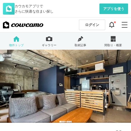
カウカモアプリで
アプリを使う
さらに快適な住まい探し
ログイン
物件トップ
ギャラリー
取材記事
間取り・概要
全24枚