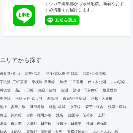
カウカモ編集部から毎日配信。新着やおす
すめ情報をお届けします。
エリアから探す
表参道･青山
麻布･広尾
渋谷･恵比寿･中目黒
目黒･白金高輪
下北沢･三軒茶屋
東横線･目黒線
駒沢･二子玉川
代々木公園
井の頭線
神楽坂
品川・田町
銀座・築地
豊洲
清澄・門前仲町
皇居西側
中央線
千駄ヶ谷･四ッ谷
西新宿
東新宿･早稲田
戸越・大井町
池上・多摩川線
世田谷線
経堂･成城
京王線
森下・住吉
浅草・蔵前
押上・錦糸町
目白・雑司が谷
池袋
護国寺・茗荷谷
上野
湯島・東大前
人形町・日本橋
谷根千・日暮里
神田・神保町
駒込・本駒込
東陽町・南砂町・大島
東横線神奈川
みなとみらい線