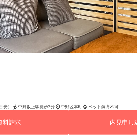
い目安）
中野坂上駅徒歩2分
中野区本町
ペット飼育不可
資料請求
内見申し