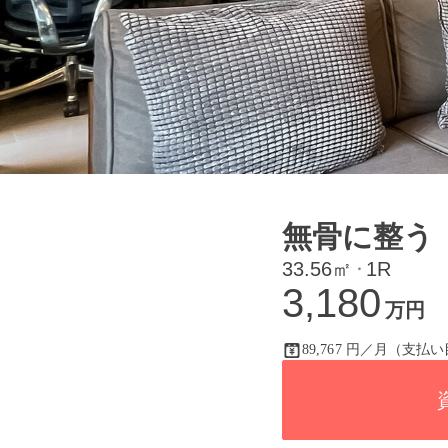
無骨に整う
33.56㎡
1R
・
3,180
万円
89,767 円／月（支払