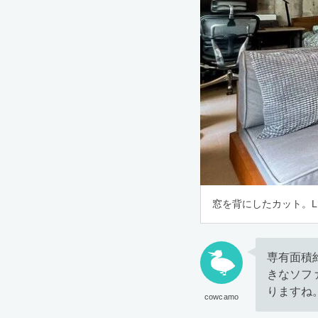
窓を背にしたカット。
専有面積
きなソフ
りますね
cowcamo