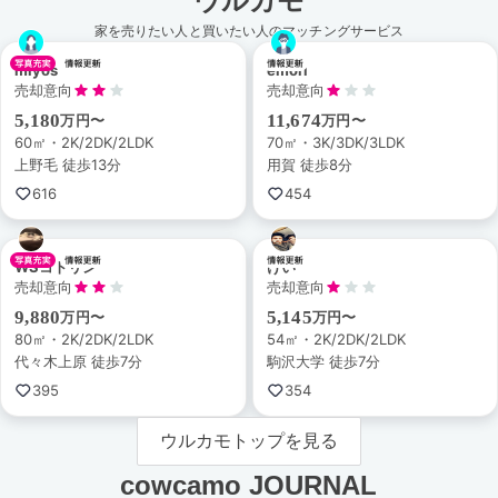
ウルカモ
家を売りたい人と買いたい人のマッチングサービス
miyos
emori
売却意向
売却意向
5,180
11,674
万円〜
万円〜
60㎡・2K/2DK/2LDK
70㎡・3K/3DK/3LDK
上野毛 徒歩13分
用賀 徒歩8分
616
454
WSコトリン
けい
売却意向
売却意向
9,880
5,145
万円〜
万円〜
80㎡・2K/2DK/2LDK
54㎡・2K/2DK/2LDK
代々木上原 徒歩7分
駒沢大学 徒歩7分
395
354
ウルカモトップを見る
cowcamo JOURNAL