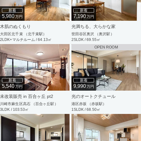
新着
新着
5,980
7,190
万円
万円
木肌のぬくもり
光満ちる、大らかな家
大田区北千束 （北千束駅）
世田谷区奥沢 （奥沢駅）
2LDK+マルチルーム / 64.13㎡
2SLDK / 69.55㎡
OPEN ROOM
新着
新着
5,540
9,990
万円
万円
未改装販売 in 百合ヶ丘 pt2
光のオートクチュール
川崎市麻生区高石 （百合ヶ丘駅）
港区赤坂 （赤坂駅）
3LDK / 103.53㎡
1SLDK / 68.50㎡