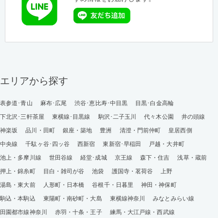
エリアから探す
表参道･青山
麻布･広尾
渋谷･恵比寿･中目黒
目黒･白金高輪
下北沢･三軒茶屋
東横線･目黒線
駒沢･二子玉川
代々木公園
井の頭線
神楽坂
品川・田町
銀座・築地
豊洲
清澄・門前仲町
皇居西側
中央線
千駄ヶ谷･四ッ谷
西新宿
東新宿･早稲田
戸越・大井町
池上・多摩川線
世田谷線
経堂･成城
京王線
森下・住吉
浅草・蔵前
押上・錦糸町
目白・雑司が谷
池袋
護国寺・茗荷谷
上野
湯島・東大前
人形町・日本橋
谷根千・日暮里
神田・神保町
駒込・本駒込
東陽町・南砂町・大島
東横線神奈川
みなとみらい線
田園都市線神奈川
赤羽・十条・王子
練馬・大江戸線・西武線