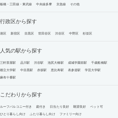
板橋・三田線・東武線
中央線多摩
京急線
その他
行政区から探す
港区
新宿区
目黒区
世田谷区
渋谷区
中野区
杉並区
人気の駅から探す
三軒茶屋駅
品川駅
渋谷駅
池尻大橋駅
成城学園前駅
千歳船橋駅
都立大学駅
中目黒駅
赤坂駅
恵比寿駅
表参道駅
学芸大学駅
麻布十番駅
こだわりから探す
ルーフバルコニー付き
庭付き
日当たり良好
眺望良好
ペット可
ひとり暮らし向け
ふたり暮らし向け
ファミリー向け