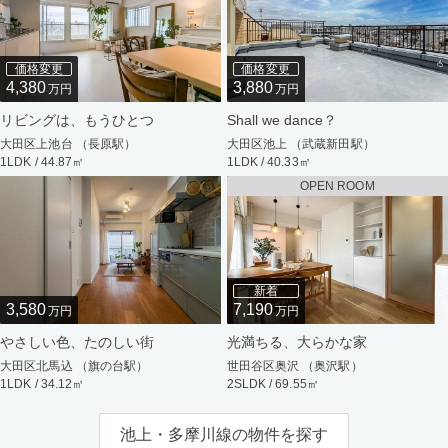
価格変更
価格変更
4,380
3,880
万円
万円
リビングは、もうひとつ
Shall we dance？
大田区上池台 （長原駅）
大田区池上 （武蔵新田駅）
1LDK / 44.87㎡
1LDK / 40.33㎡
OPEN ROOM
新着
3,580
7,190
万円
万円
やさしい色、たのしい街
光満ちる、大らかな家
大田区北馬込 （旗の台駅）
世田谷区奥沢 （奥沢駅）
1LDK / 34.12㎡
2SLDK / 69.55㎡
池上・多摩川線の物件を探す