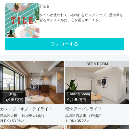
TILE
タイルが使われている物件をピックアップ。壁や床を
彩るマテリアルに、心を踊らす日々を。
フォローする
OPEN ROOM
新着
Coming Soon
15,480
4,190
万円
万円
カレッジ・オブ・デイライト
軽快アーバンライフ
目黒区大橋 （駒場東大前駅）
品川区西品川 （戸越駅）
2LDK / 63.96㎡
1LDK / 35.22㎡