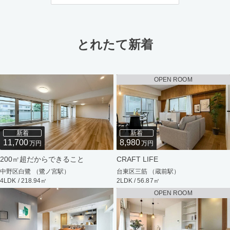
とれたて新着
OPEN ROOM
新着
新着
11,700
8,980
万円
万円
200㎡超だからできること
CRAFT LIFE
中野区白鷺 （鷺ノ宮駅）
台東区三筋 （蔵前駅）
4LDK / 218.94㎡
2LDK / 56.87㎡
OPEN ROOM