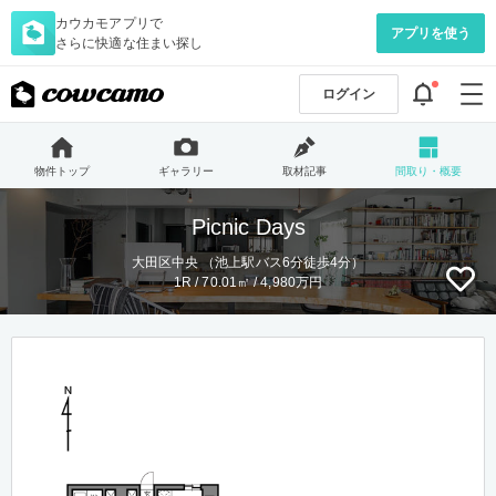
カウカモアプリで
アプリを使う
さらに快適な住まい探し
ログイン
物件トップ
ギャラリー
取材記事
間取り・概要
Picnic Days
大田区中央 （池上駅バス6分徒歩4分）
1R / 70.01㎡ / 4,980万円