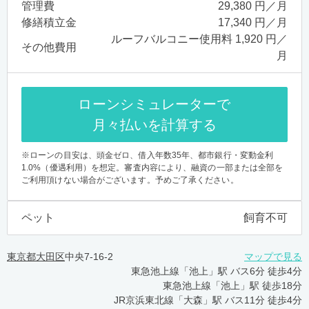
管理費
29,380 円／月
修繕積立金
17,340 円／月
ルーフバルコニー使用料 1,920 円／
その他費用
月
ローンシミュレーターで
月々払いを計算する
※ローンの目安は、頭金ゼロ、借入年数35年、都市銀行・変動金利
1.0%（優遇利用）を想定。審査内容により、融資の一部または全部を
ご利用頂けない場合がございます。予めご了承ください。
ペット
飼育不可
東京都大田区
中央7-16-2
マップで見る
東急池上線「池上」駅 バス6分 徒歩4分
東急池上線「池上」駅 徒歩18分
JR京浜東北線「大森」駅 バス11分 徒歩4分