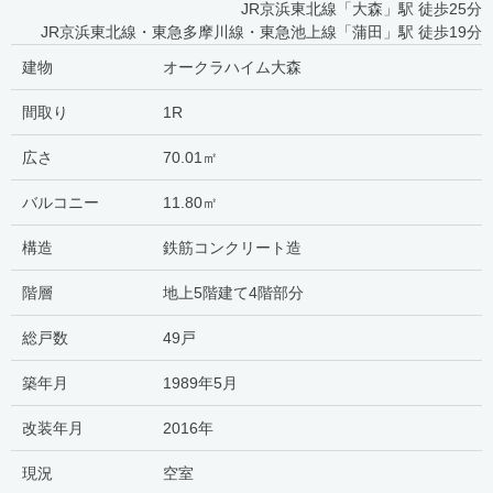
JR京浜東北線「大森」駅 徒歩25分
JR京浜東北線・東急多摩川線・東急池上線「蒲田」駅 徒歩19分
建物
オークラハイム大森
間取り
1R
広さ
70.01㎡
バルコニー
11.80㎡
構造
鉄筋コンクリート造
階層
地上5階建て4階部分
総戸数
49戸
築年月
1989年5月
改装年月
2016年
現況
空室