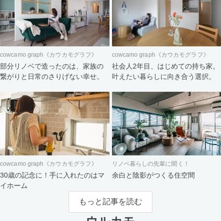
cowcamo graph《カウカモグラフ》
cowcamo graph《カウカモグラフ》
部分リノベで造ったのは、家族の
社会人2年目、はじめての持ち家。
繋がりと日常のさりげない幸せ。
叶えたい暮らしに向き合う選択。
cowcamo graph《カウカモグラフ》
リノベ暮らしの先輩に聞く！
30歳の記念に！手に入れたのはマ
余白と陰影がつくる住空間
イホーム
もっと記事を読む