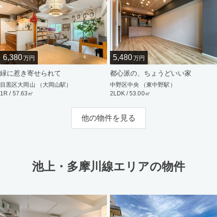
6,380
5,480
万円
万円
緑に惹き寄せられて
都心派の、ちょうどいい家
目黒区大岡山 （大岡山駅）
中野区中央 （東中野駅）
1R / 57.63㎡
2LDK / 53.00㎡
他の物件を見る
池上・多摩川線エリアの物件