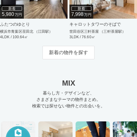
新着
新着
5,980
7,998
万円
万円
ふたつのゆとり
キャロットタワーのそばで
横浜市青葉区荏田北 （江田駅）
世田谷区三軒茶屋 （三軒茶屋駅）
4LDK / 100.64㎡
3LDK / 76.60㎡
新着の物件を探す
MIX
暮らし方・デザインなど、
さまざまなテーマの物件まとめ。
検索では探せない物件との出会いを。