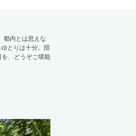
積。都内とは思えな
もゆとりは十分。団
日を、どうぞご堪能