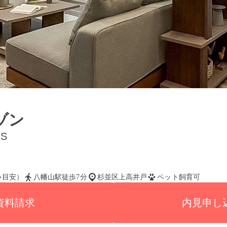
ゾン
2S
払い目安）
八幡山駅徒歩7分
杉並区上高井戸
ペット飼育可
資料請求
内見申し