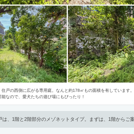
、住戸の西側に広がる専用庭。なんと約178㎡もの面積を有しています。
可能なので、愛犬たちの遊び場にもぴったり！
戸は、1階と2階部分のメゾネットタイプ。まずは、1階からご