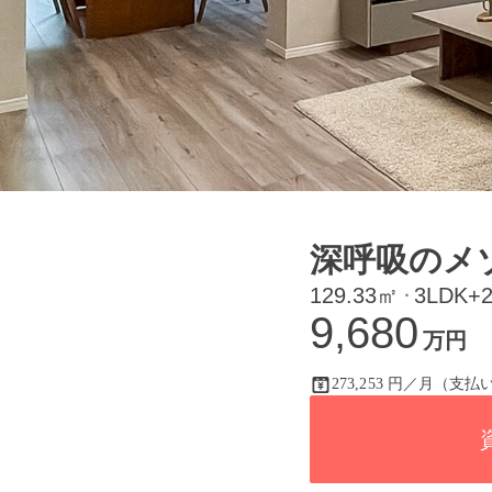
深呼吸のメ
129.33㎡
3LDK+
・
9,680
万円
273,253 円／月（支