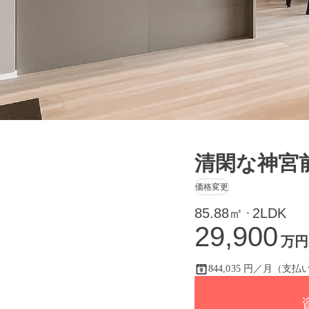
清閑な神宮
価格変更
85.88㎡
2LDK
・
29,900
万円
844,035 円／月（支