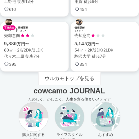
上野毛 徒歩13分
用賀 徒歩8分
616
454
WSコトリン
けい
売却意向
売却意向
9,880
5,145
万円〜
万円〜
80㎡・2K/2DK/2LDK
54㎡・2K/2DK/2LDK
代々木上原 徒歩7分
駒沢大学 徒歩7分
395
354
ウルカモトップを見る
cowcamo JOURNAL
たのしく、かしこく、人生を彩る住まいメディア
購入に関する
ライフスタイル
おすすめ