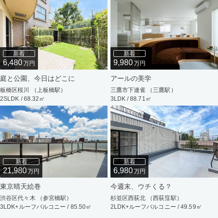
新着
新着
6,480
9,980
万円
万円
庭と公園、今日はどこに
アールの美学
板橋区桜川 （上板橋駅）
三鷹市下連雀 （三鷹駅）
2SLDK / 68.32㎡
3LDK / 88.71㎡
新着
新着
21,980
6,980
万円
万円
東京晴天絵巻
今週末、ウチくる？
渋谷区代々木 （参宮橋駅）
杉並区西荻北 （西荻窪駅）
3LDK+ルーフバルコニー / 85.50㎡
2LDK+ルーフバルコニー / 49.59㎡