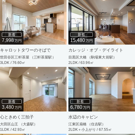
新着
新着
7,998
15,480
万円
万円
キャロットタワーのそばで
カレッジ・オブ・デイライト
世田谷区三軒茶屋 （三軒茶屋駅）
目黒区大橋 （駒場東大前駅）
3LDK / 76.60㎡
2LDK / 63.96㎡
新着
新着
3,480
6,780
万円
万円
心ときめく三拍子
水辺のキャビン
大田区山王 （大森駅）
江東区扇橋 （住吉駅）
1LDK / 42.93㎡
2LDK＋小上がり / 67.55㎡