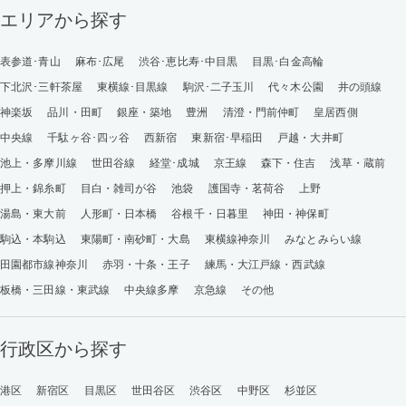
エリアから探す
表参道･青山
麻布･広尾
渋谷･恵比寿･中目黒
目黒･白金高輪
下北沢･三軒茶屋
東横線･目黒線
駒沢･二子玉川
代々木公園
井の頭線
神楽坂
品川・田町
銀座・築地
豊洲
清澄・門前仲町
皇居西側
中央線
千駄ヶ谷･四ッ谷
西新宿
東新宿･早稲田
戸越・大井町
池上・多摩川線
世田谷線
経堂･成城
京王線
森下・住吉
浅草・蔵前
押上・錦糸町
目白・雑司が谷
池袋
護国寺・茗荷谷
上野
湯島・東大前
人形町・日本橋
谷根千・日暮里
神田・神保町
駒込・本駒込
東陽町・南砂町・大島
東横線神奈川
みなとみらい線
田園都市線神奈川
赤羽・十条・王子
練馬・大江戸線・西武線
板橋・三田線・東武線
中央線多摩
京急線
その他
行政区から探す
港区
新宿区
目黒区
世田谷区
渋谷区
中野区
杉並区