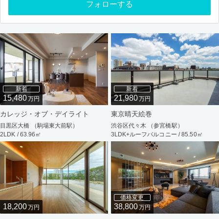
フォローする
新着
新着
15,480
21,980
万円
万円
カレッジ・オブ・デイライト
東京晴天絵巻
目黒区大橋 （駒場東大前駅）
渋谷区代々木 （参宮橋駅）
2LDK / 63.96㎡
3LDK+ルーフバルコニー / 85.50㎡
価格変更
18,200
38,800
万円
万円