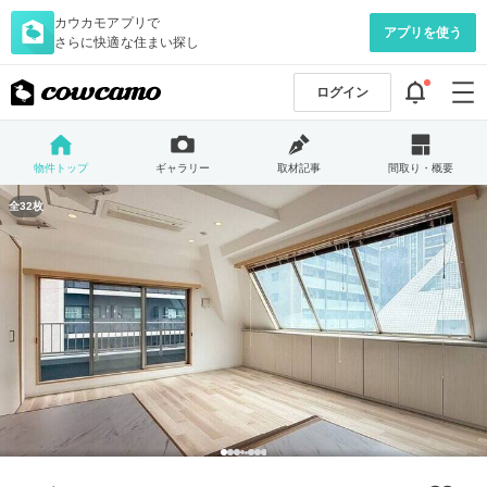
カウカモアプリで
アプリを使う
さらに快適な住まい探し
ログイン
物件トップ
ギャラリー
取材記事
間取り・概要
全32枚