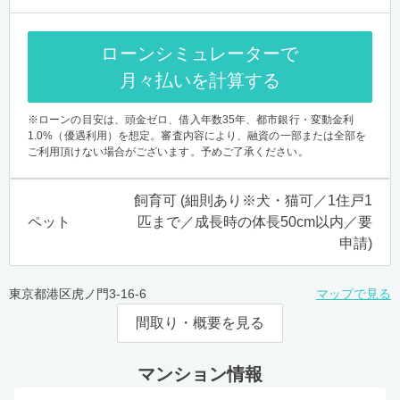
ローンシミュレーターで
月々払いを計算する
※ローンの目安は、頭金ゼロ、借入年数35年、都市銀行・変動金利
1.0%（優遇利用）を想定。審査内容により、融資の一部または全部を
ご利用頂けない場合がございます。予めご了承ください。
飼育可 (細則あり※犬・猫可／1住戸1
ペット
匹まで／成長時の体長50cm以内／要
申請)
東京都港区虎ノ門3-16-6
マップで見る
間取り・概要を見る
マンション情報