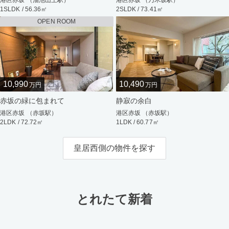
1SLDK / 56.36㎡
2SLDK / 73.41㎡
OPEN ROOM
10,990
10,490
万円
万円
赤坂の緑に包まれて
静寂の余白
港区赤坂 （赤坂駅）
港区赤坂 （赤坂駅）
2LDK / 72.72㎡
1LDK / 60.77㎡
皇居西側の物件を探す
とれたて新着