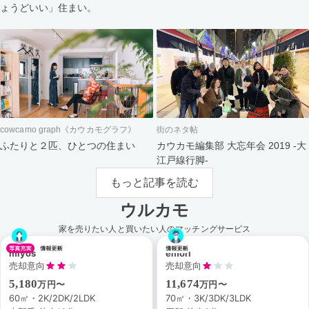
ょうどいい」住まい。
cowcamo graph《カウカモグラフ》
街のネタ帖
ふたりと２匹、ひとつの住まい
カウカモ編集部 大忘年会 2019 -大
江戸線行脚-
もっと記事を読む
ウルカモ
家を売りたい人と買いたい人のマッチングサービス
miyos
emori
売却意向
売却意向
5,180
11,674
万円〜
万円〜
60㎡・2K/2DK/2LDK
70㎡・3K/3DK/3LDK