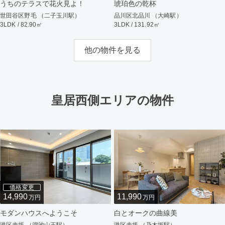
うちのテラスで花火見よ！
琥珀色の乾杯
世田谷区野毛 （二子玉川駅）
品川区北品川 （大崎駅）
3LDK / 82.90㎡
3LDK / 131.92㎡
他の物件を見る
皇居西側エリアの物件
価格変更
14,990
11,990
万円
万円
モダンハウスへようこそ
白とオークの曲線美
港区赤坂 （溜池山王駅）
港区赤坂 （乃木坂駅）