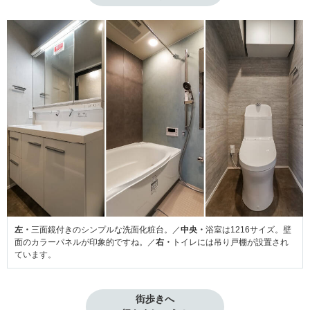
左・
三面鏡付きのシンプルな洗面化粧台。／
中央・
浴室は1216サイズ。壁
面のカラーパネルが印象的ですね。／
右・
トイレには吊り戸棚が設置され
ています。
街歩きへ
