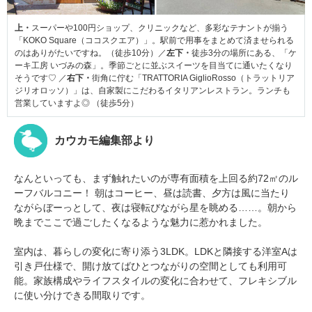
上・
スーパーや100円ショップ、クリニックなど、多彩なテナントが揃う
「KOKO Square（ココスクエア）」。駅前で用事をまとめて済ませられる
のはありがたいですね。（徒歩10分）／
左下・
徒歩3分の場所にある、「ケ
ーキ工房 いづみの森」。季節ごとに並ぶスイーツを目当てに通いたくなり
そうです♡ ／
右下・
街角に佇む「TRATTORIA GiglioRosso（トラットリア
ジリオロッソ）」は、自家製にこだわるイタリアンレストラン。ランチも
営業していますよ◎ （徒歩5分）
カウカモ編集部より
なんといっても、まず触れたいのが専有面積を上回る約72㎡のル
ーフバルコニー！ 朝はコーヒー、昼は読書、夕方は風に当たり
ながらぼーっとして、夜は寝転びながら星を眺める……。朝から
晩までここで過ごしたくなるような魅力に惹かれました。
室内は、暮らしの変化に寄り添う3LDK。LDKと隣接する洋室Aは
引き戸仕様で、開け放てばひとつながりの空間としても利用可
能。家族構成やライフスタイルの変化に合わせて、フレキシブル
に使い分けできる間取りです。