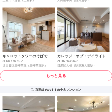
三鷹市下連雀
（三鷹駅）
大田区中央
（西馬込駅）
キャロットタワーのそばで
カレッジ・オブ・デイライト
3LDK / 76.60㎡
2LDK / 63.96㎡
世田谷区三軒茶屋
（三軒茶屋駅）
目黒区大橋
（駒場東大前駅）
もっと見る
京王線
のおすすめ中古マンション