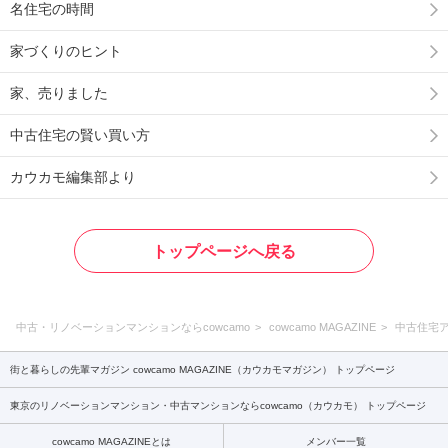
名住宅の時間
家づくりのヒント
家、売りました
中古住宅の賢い買い方
カウカモ編集部より
トップページへ戻る
中古・リノベーションマンションならcowcamo
cowcamo MAGAZINE
中古住宅
街と暮らしの先輩マガジン cowcamo MAGAZINE（カウカモマガジン） トップページ
東京のリノベーションマンション・中古マンションならcowcamo（カウカモ） トップページ
cowcamo MAGAZINEとは
メンバー一覧