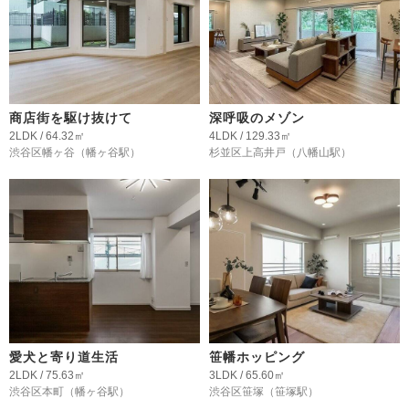
商店街を駆け抜けて
深呼吸のメゾン
2LDK / 64.32㎡
4LDK / 129.33㎡
渋谷区幡ヶ谷
（幡ヶ谷駅）
杉並区上高井戸
（八幡山駅）
愛犬と寄り道生活
笹幡ホッピング
2LDK / 75.63㎡
3LDK / 65.60㎡
渋谷区本町
（幡ヶ谷駅）
渋谷区笹塚
（笹塚駅）