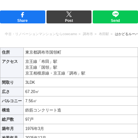
Share
Post
Send
中古・リノベーションマンションならcowcamo
調布市
布田駅
はかどるルー
住所
東京都調布市国領町
アクセス
京王線「布田」駅
京王線「国領」駅
京王相模原線・京王線「調布」駅
間取り
3LDK
広さ
67.20㎡
バルコニー
7.56㎡
構造
鉄筋コンクリート造
総戸数
97戸
築年月
1976年3月
改装年月
2025年12月