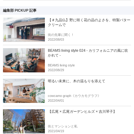
編集部 PICKUP 記事
【＃九品仏】野に咲く花の品のよさを、特製バター
クリームで
街の先輩に聞く！
2022/08/03
BEAMS living style 024 - カリフォルニアの風に吹
かれて -
BEAMS living style
2022/08/29
明るい未来に、木の温もりを添えて
cowcamo graph《カウカモグラフ》
2022/04/01
【広尾 × 広尾ガーデンヒルズ × 吉川琴子】
街とマンションと私
2021/04/19