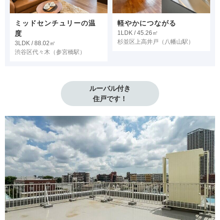
ミッドセンチュリーの温
軽やかにつながる
度
1LDK / 45.26㎡
杉並区上高井戸
（八幡山駅）
3LDK / 88.02㎡
渋谷区代々木
（参宮橋駅）
ルーバル付き

住戸です！