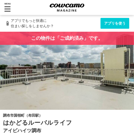
MENU
アプリでもっと快適に
📱
アプリを使う
住まい探しをしませんか？
この物件は「ご成約済み」です。
調布市国領町（布田駅）
はかどるルーバルライフ
アイビハイツ調布