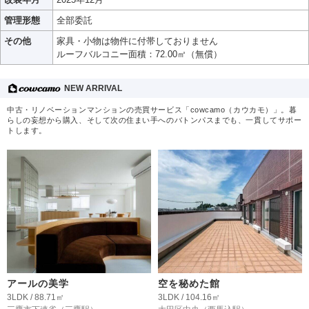
管理形態
全部委託
その他
家具・小物は物件に付帯しておりません
ルーフバルコニー面積：72.00㎡（無償）
NEW ARRIVAL
中古・リノベーションマンションの売買サービス「cowcamo（カウカモ）」。暮
らしの妄想から購入、そして次の住まい手へのバトンパスまでも、一貫してサポー
トします。
アールの美学
空を秘めた館
3LDK / 88.71㎡
3LDK / 104.16㎡