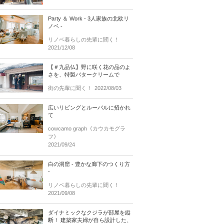
Party ＆ Work - 3人家族の北欧リ
ノベ -
リノベ暮らしの先輩に聞く！
2021/12/08
【＃九品仏】野に咲く花の品のよ
さを、特製バタークリームで
街の先輩に聞く！
2022/08/03
広いリビングとルーバルに招かれ
て
cowcamo graph《カウカモグラ
フ》
2021/09/24
白の洞窟 - 豊かな廊下のつくり方
-
リノベ暮らしの先輩に聞く！
2021/09/08
ダイナミックなクジラが部屋を縦
断！ 建築家夫婦が自ら設計した、