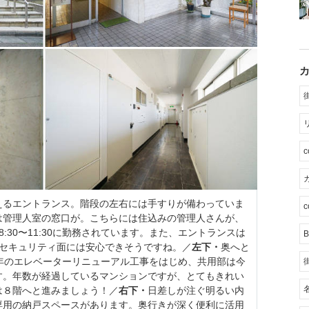
カ
えるエントランス。階段の左右には手すりが備わっていま
c
は管理人室の窓口が。こちらには住込みの管理人さんが、
の8:30〜11:30に勤務されています。また、エントランスは
B
ック。セキュリティ面には安心できそうですね。／
左下・
奥へと
年のエレベーターリニューアル工事をはじめ、共用部は今
す。年数が経過しているマンションですが、とてもきれい
は８階へと進みましょう！／
右下・
日差しが注ぐ明るい内
専用の納戸スペースがあります。奥行きが深く便利に活用