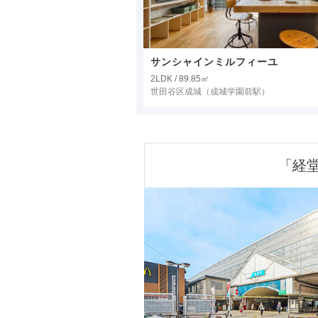
サンシャインミルフィーユ
2LDK / 89.85㎡
世田谷区成城
（成城学園前駅）
「経