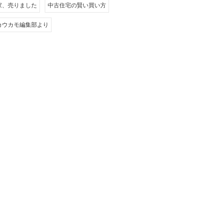
家、売りました
中古住宅の賢い買い方
カウカモ編集部より