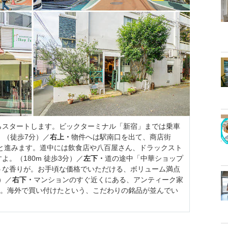
らスタートします。ビックターミナル「新宿」までは乗車
。（徒歩7分）／
右上・
物件へは駅南口を出て、商店街
りと進みます。道中には飲食店や八百屋さん、ドラックスト
。（180m 徒歩3分）／
左下・
道の途中「中華ショップ
うな香りが。お手頃な価格でいただける、ボリューム満点
）／
右下・
マンションのすぐ近くにある、アンティーク家
）」。海外で買い付けたという、こだわりの銘品が並んでい