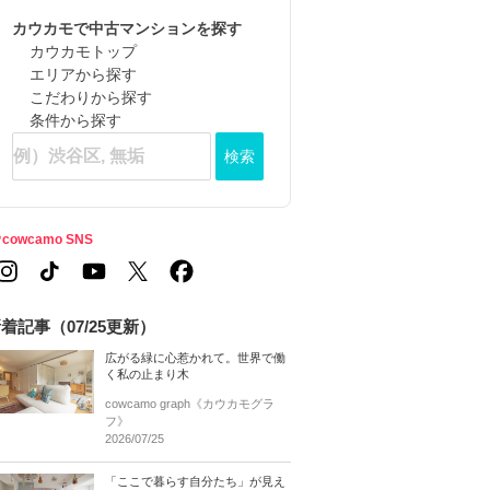
カウカモで中古マンションを探す
カウカモトップ
エリアから探す
こだわりから探す
条件から探す
検索
cowcamo SNS
着記事（07/25更新）
広がる緑に心惹かれて。世界で働
く私の止まり木
cowcamo graph《カウカモグラ
フ》
2026/07/25
「ここで暮らす自分たち」が見え