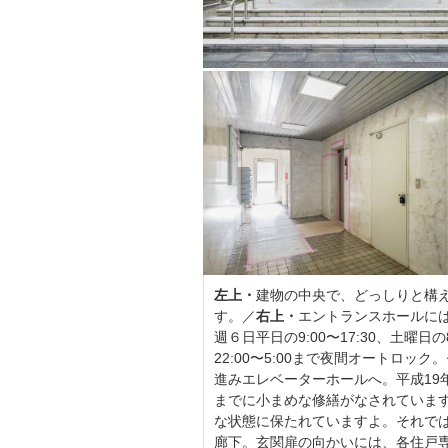
左上・
建物の中央で、どっしりと構
す。／
右上・
エントランスホールに
週６日平日の9:00〜17:30、土曜日
22:00〜5:00まで夜間オートロ
進みエレベーターホールへ。平成19
までに小まめな修繕がなされていま
な状態に保たれていますよ。それで
廊下。玄関扉の向かいには、各住戸