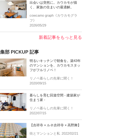
出会いは突然に。カウカモが描
く、家族の住まいの最適解。
cowcamo graph《カウカモグラ
フ》
2026/05/29
新着記事をもっと見る
集部 PICKUP 記事
明るいキッチンで朝食を。築43年
のマンションを、カウカモスタッ
フがフルリノベ！
リノベ暮らしの先輩に聞く！
2020/09/15
暮らしを育む回遊空間 - 建築家が
住まう家 -
リノベ暮らしの先輩に聞く！
2022/07/15
【吉祥寺 × ルネ吉祥寺 × 高野舞】
街とマンションと私
2022/02/21