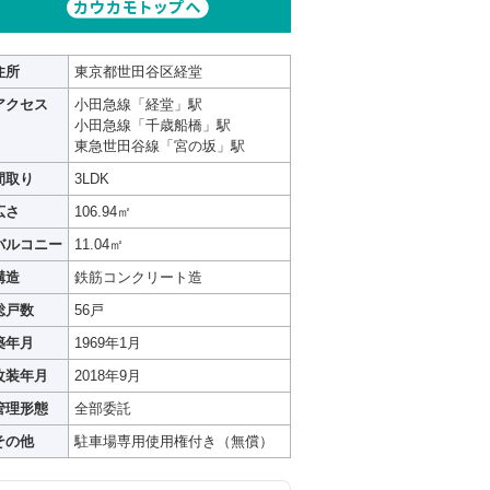
住所
東京都世田谷区経堂
アクセス
小田急線「経堂」駅
小田急線「千歳船橋」駅
東急世田谷線「宮の坂」駅
間取り
3LDK
広さ
106.94㎡
バルコニー
11.04㎡
構造
鉄筋コンクリート造
総戸数
56戸
築年月
1969年1月
改装年月
2018年9月
管理形態
全部委託
その他
駐車場専用使用権付き（無償）