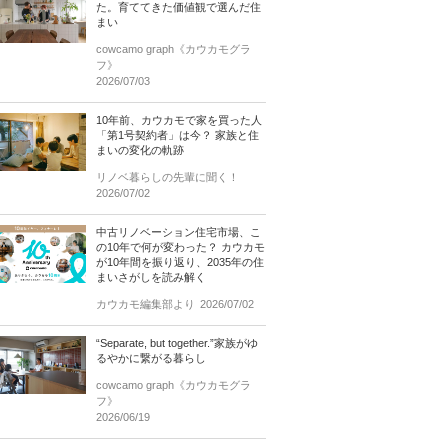
た。育ててきた価値観で選んだ住
まい
cowcamo graph《カウカモグラ
フ》
2026/07/03
10年前、カウカモで家を買った人
「第1号契約者」は今？ 家族と住
まいの変化の軌跡
リノベ暮らしの先輩に聞く！
2026/07/02
中古リノベーション住宅市場、こ
の10年で何が変わった？ カウカモ
が10年間を振り返り、2035年の住
まいさがしを読み解く
カウカモ編集部より
2026/07/02
“Separate, but together.”家族がゆ
るやかに繋がる暮らし
cowcamo graph《カウカモグラ
フ》
2026/06/19