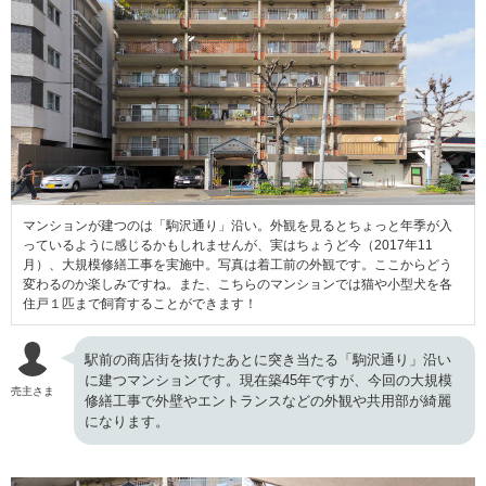
マンションが建つのは「駒沢通り」沿い。外観を見るとちょっと年季が入
っているように感じるかもしれませんが、実はちょうど今（2017年11
月）、大規模修繕工事を実施中。写真は着工前の外観です。ここからどう
変わるのか楽しみですね。また、こちらのマンションでは猫や小型犬を各
住戸１匹まで飼育することができます！
駅前の商店街を抜けたあとに突き当たる「駒沢通り」沿い
に建つマンションです。現在築45年ですが、今回の大規模
売主さま
修繕工事で外壁やエントランスなどの外観や共用部が綺麗
になります。