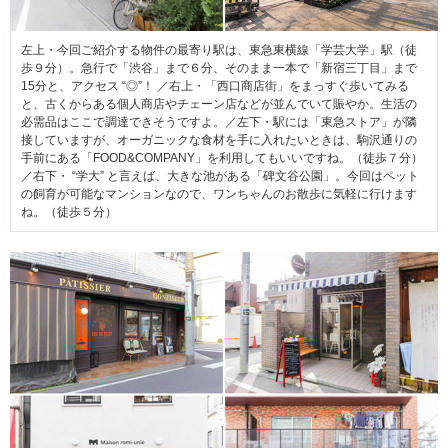
左上・今回ご紹介する物件の最寄り駅は、東急東横線「学芸大学」駅（徒
歩９分）。急行で「渋谷」まで６分、そのまま一本で「新宿三丁目」まで
15分と、アクセス “◎”！ ／右上・「西口商店街」をまっすぐ歩いてみる
と、古くからある個人商店やチェーン店などが並んでいて賑やか。生活の
必需品はここで調達できそうですよ。／左下・駅には「東急ストア」が隣
接していますが、オーガニックな食材を手に入れたいときは、駒沢通りの
手前にある「FOOD&COMPANY」を利用してもいいですね。（徒歩７分）
／右下・ “学大” と言えば、大きな池がある「碑文谷公園」。今回はペット
の飼育が可能なマンションなので、ワンちゃんのお散歩に気軽に行けます
ね。（徒歩５分）