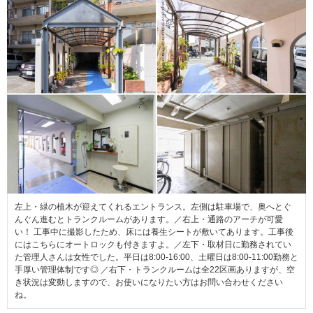
左上・緑の植木が迎えてくれるエントランス。左側は駐車場で、奥へとぐ
んぐん進むとトランクルームがあります。／右上・通路のアーチが可愛
い！ 工事中に撮影したため、床には養生シートが敷いてあります。工事後
にはこちらにオートロックも付きますよ。／左下・取材日に勤務されてい
た管理人さんは女性でした。平日は8:00-16:00、土曜日は8:00-11:00勤務と
手厚い管理体制です◎ ／右下・トランクルームは全22区画ありますが、空
き状況は変動しますので、お使いになりたい方はお問い合わせください
ね。