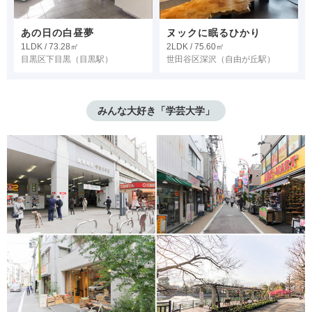
あの日の白昼夢
ヌックに眠るひかり
1LDK / 73.28㎡
2LDK / 75.60㎡
目黒区下目黒
（目黒駅）
世田谷区深沢
（自由が丘駅）
みんな大好き「学芸大学」