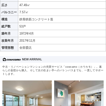
広さ
47.49㎡
バルコニー
7.57㎡
構造
鉄骨鉄筋コンクリート造
総戸数
53戸
築年月
1972年4月
改装年月
2017年11月
管理形態
全部委託
NEW ARRIVAL
中古・リノベーションマンションの売買サービス「cowcamo（カウカモ）」。暮
らしの妄想から購入、そして次の住まい手へのバトンパスまでも、一貫してサポー
トします。