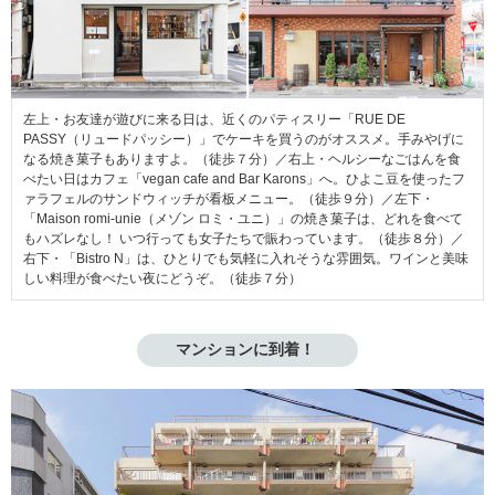
左上・お友達が遊びに来る日は、近くのパティスリー「RUE DE
PASSY（リュードパッシー）」でケーキを買うのがオススメ。手みやげに
なる焼き菓子もありますよ。（徒歩７分）／右上・ヘルシーなごはんを食
べたい日はカフェ「vegan cafe and Bar Karons」へ。ひよこ豆を使ったフ
ァラフェルのサンドウィッチが看板メニュー。（徒歩９分）／左下・
「Maison romi-unie（メゾン ロミ・ユニ）」の焼き菓子は、どれを食べて
もハズレなし！ いつ行っても女子たちで賑わっています。（徒歩８分）／
右下・「Bistro N」は、ひとりでも気軽に入れそうな雰囲気。ワインと美味
しい料理が食べたい夜にどうぞ。（徒歩７分）
マンションに到着！ 