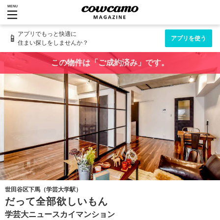
MENU
アプリでもっと快適に
📱
アプリを使う
住まい探しをしませんか？
この物件は「ご成約済み」です。
世田谷区下馬（学芸大学駅）
だって全部欲しいもん
学芸大ニュースカイマンション