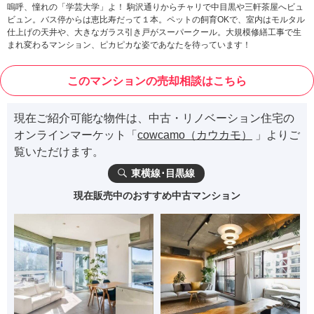
嗚呼、憧れの「学芸大学」よ！ 駒沢通りからチャリで中目黒や三軒茶屋へビュ
ビュン。バス停からは恵比寿だって１本。ペットの飼育OKで、室内はモルタル
仕上げの天井や、大きなガラス引き戸がスーパークール。大規模修繕工事で生
まれ変わるマンション、ピカピカな姿であなたを待っています！
このマンションの売却相談はこちら
現在ご紹介可能な物件は、中古・リノベーション住宅の
オンラインマーケット「
cowcamo（カウカモ）
」よりご
覧いただけます。
東横線･目黒線
現在販売中のおすすめ中古マンション