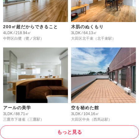
200㎡超だからできること
木肌のぬくもり
4LDK / 218.94㎡
3LDK / 64.13㎡
中野区白鷺
（鷺ノ宮駅）
大田区北千束
（北千束駅）
アールの美学
空を秘めた館
3LDK / 88.71㎡
3LDK / 104.16㎡
三鷹市下連雀
（三鷹駅）
大田区中央
（西馬込駅）
もっと見る