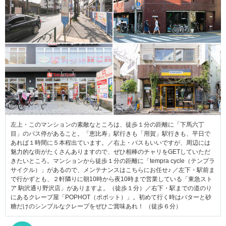
左上・このマンションの素敵なところは、徒歩１分の距離に「下馬六丁
目」のバス停があること。「恵比寿」駅行きも「用賀」駅行きも、平日で
あれば１時間に５本程出ています。／右上・バスもいいですが、周辺には
魅力的な街がたくさんありますので、ぜひ相棒のチャリをGETしていただ
きたいところ。マンションから徒歩１分の距離に「tempra cycle（テンプラ
サイクル）」があるので、メンテナンスはこちらにお任せ♪ ／左下・駅前ま
で行かずとも、２軒隣りに朝10時から夜10時まで営業している「東急スト
ア 駒沢通り野沢店」がありますよ。（徒歩１分）／右下・駅までの道のり
にあるクレープ屋「POPHOT（ポポット）」。初めて行く時はバターと砂
糖だけのシンプルなクレープをぜひご賞味あれ！ （徒歩６分）