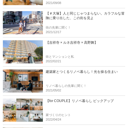
2021/09/08
【＃大塚】人と同じじゃつまらない。カラフルな冒
険に乗り出した、この街を見よ
街の先輩に聞く！
2021/12/17
【吉祥寺 × ルネ吉祥寺 × 高野舞】
街とマンションと私
2022/02/21
建築家とつくるリノベ暮らし！光を操る住まい
リノベ暮らしの先輩に聞く！
2021/05/02
【for COUPLE】リノベ暮らし ピックアップ
家づくりのヒント
2022/04/24