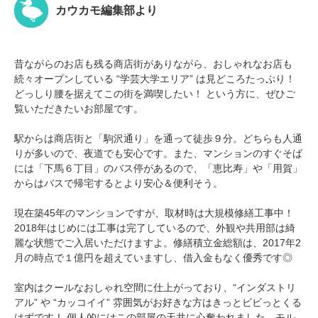
カウカモ編集部より
昔ながらのお店も残る商店街がありながら、おしゃれなお店も
続々オープンしている “学芸大学エリア” は見どころたっぷり！
どっしり腰を据えてこの街を満喫したい！ という方に、ぜひご
覧いただきたいお部屋です。
駅からは商店街と「駒沢通り」を通って徒歩９分。どちらも人通
りが多いので、夜道でも安心です。また、マンションのすぐそば
には「下馬６丁目」のバス停があるので、「恵比寿」や「用賀」
からはバスで帰宅するとより安心＆便利そう。
現在築45年のマンションですが、取材時は大規模修繕工事中！
2018年はじめには工事は完了しているので、外観や共用部は綺
麗な状態でご入居いただけますよ。修繕積立金総額は、2017年2
月の時点で１億円を超えていますし、借入金もなく優秀です◎
室内はクールなおしゃれ空間に仕上がっており、“インダストリ
アル” や “カッコイイ” 雰囲気がお好きな方はきっとビビっとくる
はずです！ 個人的にはこの部屋の天井に心奪われました。モル