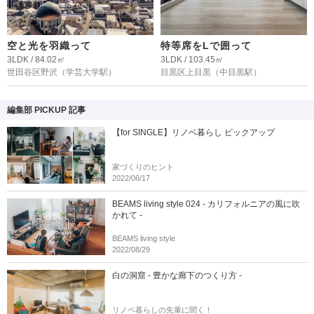
空と光を羽織って
特等席をLで囲って
3LDK / 84.02㎡
3LDK / 103.45㎡
世田谷区野沢
（学芸大学駅）
目黒区上目黒
（中目黒駅）
編集部 PICKUP 記事
【for SINGLE】リノベ暮らし ピックアップ
家づくりのヒント
2022/06/17
BEAMS living style 024 - カリフォルニアの風に吹
かれて -
BEAMS living style
2022/08/29
白の洞窟 - 豊かな廊下のつくり方 -
リノベ暮らしの先輩に聞く！