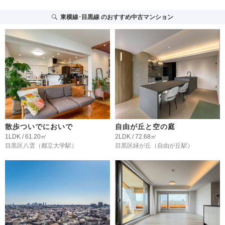
東横線･目黒線
のおすすめ中古マンション
散歩ついでにおいで
自由が丘と空の庭
1LDK / 61.20㎡
2LDK / 72.68㎡
目黒区八雲
（都立大学駅）
目黒区緑が丘
（自由が丘駅）