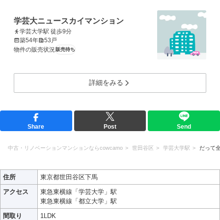
学芸大ニュースカイマンション
学芸大学駅 徒歩9分
築54年
53戸
物件の販売状況
販売待ち
詳細をみる
Share
Post
Send
中古・リノベーションマンションならcowcamo
世田谷区
学芸大学駅
だって
住所
東京都世田谷区下馬
アクセス
東急東横線「学芸大学」駅
東急東横線「都立大学」駅
間取り
1LDK