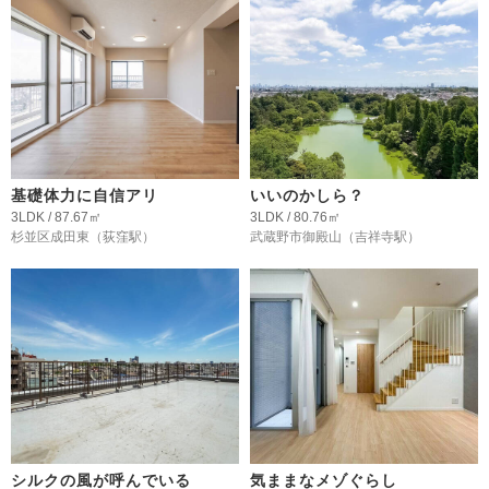
基礎体力に自信アリ
いいのかしら？
3LDK / 87.67㎡
3LDK / 80.76㎡
杉並区成田東
（荻窪駅）
武蔵野市御殿山
（吉祥寺駅）
シルクの風が呼んでいる
気ままなメゾぐらし