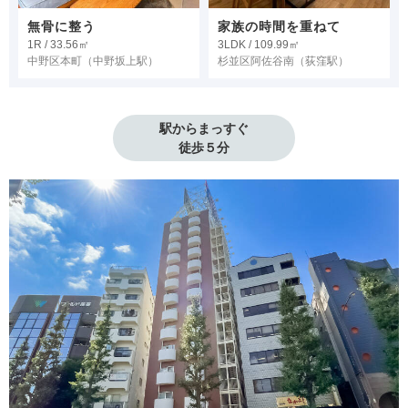
無骨に整う
家族の時間を重ねて
1R / 33.56㎡
3LDK / 109.99㎡
中野区本町
（中野坂上駅）
杉並区阿佐谷南
（荻窪駅）
駅からまっすぐ

徒歩５分