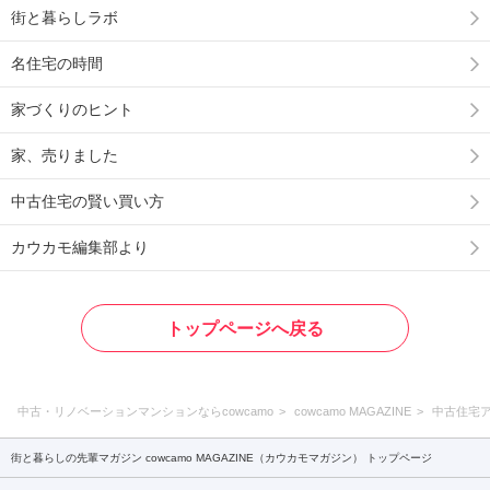
街と暮らしラボ
名住宅の時間
家づくりのヒント
家、売りました
中古住宅の賢い買い方
カウカモ編集部より
トップページへ戻る
中古・リノベーションマンションならcowcamo
cowcamo MAGAZINE
中古住宅
街と暮らしの先輩マガジン cowcamo MAGAZINE（カウカモマガジン） トップページ