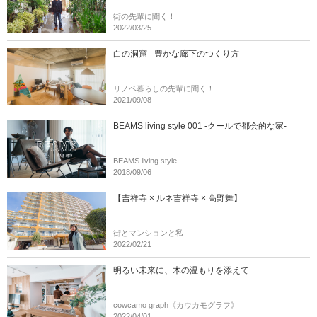
街の先輩に聞く！
2022/03/25
白の洞窟 - 豊かな廊下のつくり方 -
リノベ暮らしの先輩に聞く！
2021/09/08
BEAMS living style 001 -クールで都会的な家-
BEAMS living style
2018/09/06
【吉祥寺 × ルネ吉祥寺 × 高野舞】
街とマンションと私
2022/02/21
明るい未来に、木の温もりを添えて
cowcamo graph《カウカモグラフ》
2022/04/01