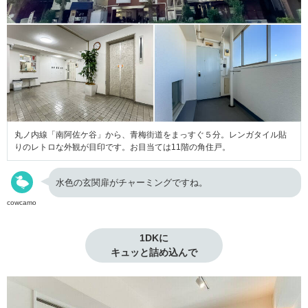
丸ノ内線「南阿佐ケ谷」から、青梅街道をまっすぐ５分。レンガタイル貼
りのレトロな外観が目印です。お目当ては11階の角住戸。
水色の玄関扉がチャーミングですね。
cowcamo
1DKに

キュッと詰め込んで