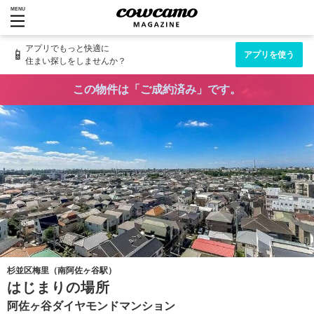
MENU
アプリでもっと快適に
📱
アプリを使う
住まい探しをしませんか？
この物件は「ご成約済み」です。
杉並区梅里（南阿佐ヶ谷駅）
はじまりの場所
阿佐ヶ谷ダイヤモンドマンション