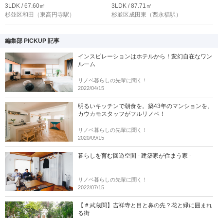
3LDK / 67.60㎡
3LDK / 87.71㎡
杉並区和田
（東高円寺駅）
杉並区成田東
（西永福駅）
編集部 PICKUP 記事
インスピレーションはホテルから！変幻自在なワン
ルーム
リノベ暮らしの先輩に聞く！
2022/04/15
明るいキッチンで朝食を。築43年のマンションを、
カウカモスタッフがフルリノベ！
リノベ暮らしの先輩に聞く！
2020/09/15
暮らしを育む回遊空間 - 建築家が住まう家 -
リノベ暮らしの先輩に聞く！
2022/07/15
【＃武蔵関】吉祥寺と目と鼻の先？花と緑に囲まれ
る街