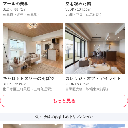
アールの美学
空を秘めた館
3LDK / 88.71㎡
3LDK / 104.16㎡
三鷹市下連雀
（三鷹駅）
大田区中央
（西馬込駅）
キャロットタワーのそばで
カレッジ・オブ・デイライト
3LDK / 76.60㎡
2LDK / 63.96㎡
世田谷区三軒茶屋
（三軒茶屋駅）
目黒区大橋
（駒場東大前駅）
もっと見る
中央線
のおすすめ中古マンション