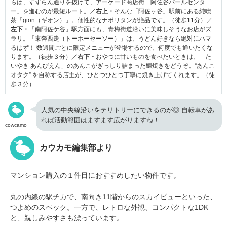
らは、すずらん通りを抜けて、アーケード商店街「阿佐谷パールセンタ
ー」を進むのが最短ルート。／
右上・
そんな「阿佐ヶ谷」駅前にある純喫
茶「gion（ギオン）」。個性的なナポリタンが絶品です。（徒歩11分）／
左下・
「南阿佐ケ谷」駅方面にも、青梅街道沿いに美味しそうなお店がズ
ラリ。「東奔西走（トーホーセーソー）」は、うどん好きなら絶対にハマ
るはず！ 数週間ごとに限定メニューが登場するので、何度でも通いたくな
ります。（徒歩３分）／
右下・
おやつに甘いものを食べたいときは、「た
いやき あんびえん」のあんこがぎっしり詰まった鯛焼きをどうぞ。“あんこ
オタク” を自称する店主が、ひとつひとつ丁寧に焼き上げてくれます。（徒
歩３分）
人気の中央線沿いをテリトリーにできるのが◎ 自転車があ
れば活動範囲はますます広がりますね！
cowcamo
カウカモ編集部より
マンション購入の１件目におすすめしたい物件です。
丸の内線の駅チカで、南向き11階からのスカイビューといった、
つよめのスペック。一方で、レトロな外観、コンパクトな1DK
と、親しみやすさも漂っています。