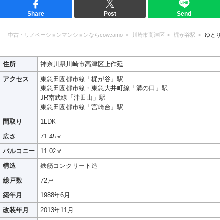
Share
Post
Send
中古・リノベーションマンションならcowcamo
川崎市高津区
梶が谷駅
ゆと
住所
神奈川県川崎市高津区上作延
アクセス
東急田園都市線「梶が谷」駅
東急田園都市線・東急大井町線「溝の口」駅
JR南武線「津田山」駅
東急田園都市線「宮崎台」駅
間取り
1LDK
広さ
71.45㎡
バルコニー
11.02㎡
構造
鉄筋コンクリート造
総戸数
72戸
築年月
1988年6月
改装年月
2013年11月