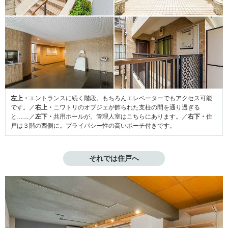
左上・
エントランスに続く階段。もちろんエレベーターでもアクセス可能
です。／
右上・
ニワトリのオブジェが飾られた支柱の間を通り過ぎる
と……／
左下・
共用ホールが。管理人室はこちらにあります。／
右下・
住
戸は３階の西側に。プライバシー性の高いポーチ付きです。
それでは住戸へ