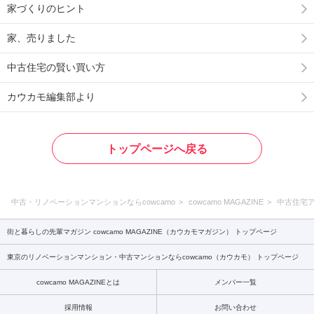
家づくりのヒント
家、売りました
中古住宅の賢い買い方
カウカモ編集部より
トップページへ戻る
中古・リノベーションマンションならcowcamo
cowcamo MAGAZINE
中古住宅
街と暮らしの先輩マガジン cowcamo MAGAZINE（カウカモマガジン） トップページ
東京のリノベーションマンション・中古マンションならcowcamo（カウカモ） トップページ
cowcamo MAGAZINEとは
メンバー一覧
採用情報
お問い合わせ