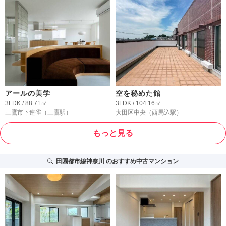
アールの美学
空を秘めた館
3LDK / 88.71㎡
3LDK / 104.16㎡
三鷹市下連雀
（三鷹駅）
大田区中央
（西馬込駅）
もっと見る
田園都市線神奈川
のおすすめ中古マンション