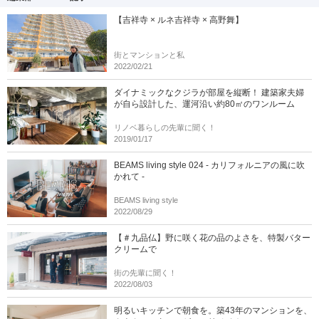
【吉祥寺 × ルネ吉祥寺 × 高野舞】
街とマンションと私
2022/02/21
ダイナミックなクジラが部屋を縦断！ 建築家夫婦
が自ら設計した、運河沿い約80㎡のワンルーム
リノベ暮らしの先輩に聞く！
2019/01/17
BEAMS living style 024 - カリフォルニアの風に吹
かれて -
BEAMS living style
2022/08/29
【＃九品仏】野に咲く花の品のよさを、特製バター
クリームで
街の先輩に聞く！
2022/08/03
明るいキッチンで朝食を。築43年のマンションを、