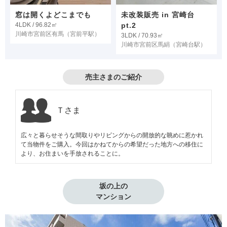
窓は開くよどこまでも
未改装販売 in 宮崎台
4LDK / 96.82㎡
pt.2
川崎市宮前区有馬
（宮前平駅）
3LDK / 70.93㎡
川崎市宮前区馬絹
（宮崎台駅）
売主さまのご紹介
Ｔさま
広々と暮らせそうな間取りやリビングからの開放的な眺めに惹かれ
て当物件をご購入。今回はかねてからの希望だった地方への移住に
より、お住まいを手放されることに。
坂の上の

マンション