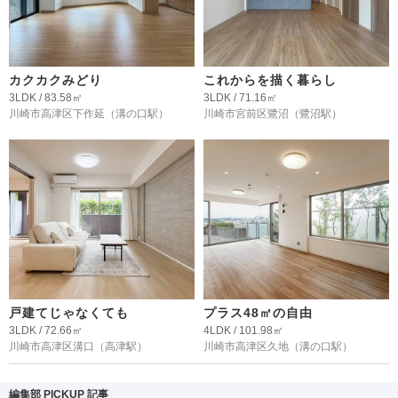
カクカクみどり
これからを描く暮らし
3LDK / 83.58㎡
3LDK / 71.16㎡
川崎市高津区下作延
（溝の口駅）
川崎市宮前区鷺沼
（鷺沼駅）
戸建てじゃなくても
プラス48㎡の自由
3LDK / 72.66㎡
4LDK / 101.98㎡
川崎市高津区溝口
（高津駅）
川崎市高津区久地
（溝の口駅）
編集部 PICKUP 記事