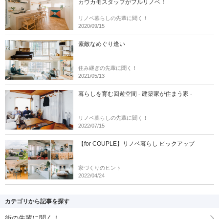
カウカモスタッフがフルリノベ！
リノベ暮らしの先輩に聞く！
2020/09/15
素敵なめぐり逢い
住み継ぎの先輩に聞く！
2021/05/13
暮らしを育む回遊空間 - 建築家が住まう家 -
リノベ暮らしの先輩に聞く！
2022/07/15
【for COUPLE】リノベ暮らし ピックアップ
家づくりのヒント
2022/04/24
カテゴリから記事を探す
街の先輩に聞く！