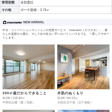
管理形態
全部委託
その他
ポーチ面積：3.74㎡
NEW ARRIVAL
中古・リノベーションマンションの売買サービス「cowcamo（カウカモ）」。暮
らしの妄想から購入、そして次の住まい手へのバトンパスまでも、一貫してサポー
トします。
200㎡超だからできること
木肌のぬくもり
4LDK / 218.94㎡
3LDK / 64.13㎡
中野区白鷺
（鷺ノ宮駅）
大田区北千束
（北千束駅）