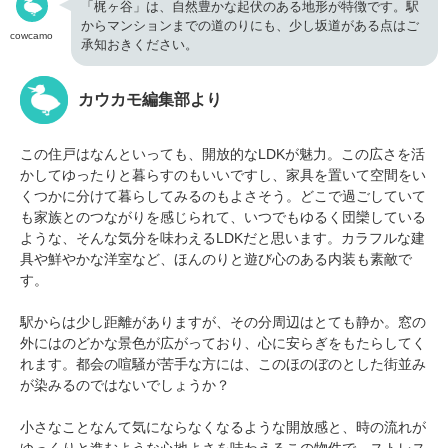
「梶ヶ谷」は、自然豊かな起伏のある地形が特徴です。駅
からマンションまでの道のりにも、少し坂道がある点はご
cowcamo
承知おきください。
カウカモ編集部より
この住戸はなんといっても、開放的なLDKが魅力。この広さを活
かしてゆったりと暮らすのもいいですし、家具を置いて空間をい
くつかに分けて暮らしてみるのもよさそう。どこで過ごしていて
も家族とのつながりを感じられて、いつでもゆるく団欒している
ような、そんな気分を味わえるLDKだと思います。カラフルな建
具や鮮やかな洋室など、ほんのりと遊び心のある内装も素敵で
す。
駅からは少し距離がありますが、その分周辺はとても静か。窓の
外にはのどかな景色が広がっており、心に安らぎをもたらしてく
れます。都会の喧騒が苦手な方には、このほのぼのとした街並み
が染みるのではないでしょうか？
小さなことなんて気にならなくなるような開放感と、時の流れが