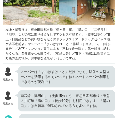
左上・
最寄りは、東急田園都市線「梶ヶ谷」駅。「溝の口」「二子玉川」
「渋谷」などの駅に乗り換えなしでアクセス可能です。（徒歩13分）／
右
上・
日用品などの買い物なら近くのドラッグストア「ドラッグセイムス 梶
ケ谷不動前店」やスーパー「まいばすけっと 下作延３丁目店」へ。（徒歩
５分）／
左下・
マンション裏手にある「不動ヶ丘公園」。気分転換に訪れ
たくなる、自然豊かな公園です。（徒歩１分）／
右下・
周辺には数箇所に
野菜の直売場が。お手頃な値段がうれしいですね。
スーパーは「まいばすけっと」だけでなく、駅前の大型ス
ーパーを活用するのもいいですね！ネットスーパー利用も
売主さま
できるのが便利です。
南武線「津田山」（徒歩15分）や、東急田園都市線・東急
大井町線「溝の口」（徒歩19分）も利用できます。「溝の
売主さま
口」には自転車で通勤されている方も多いですね。