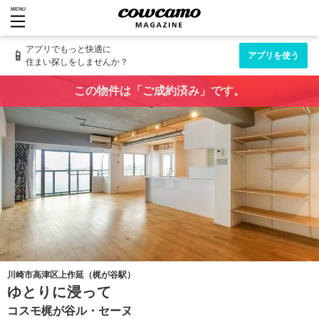
MENU
アプリでもっと快適に
📱
アプリを使う
住まい探しをしませんか？
この物件は「ご成約済み」です。
川崎市高津区上作延（梶が谷駅）
ゆとりに浸って
コスモ梶が谷ル・セーヌ