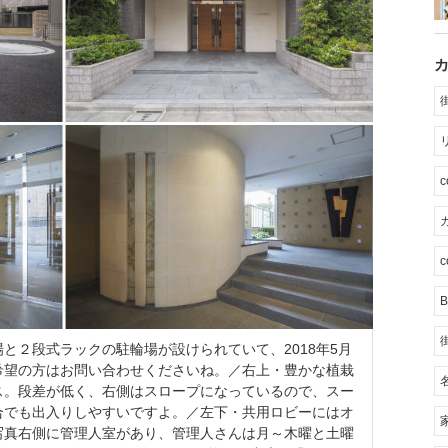
カ
c
B
と２段式ラックの駐輪場が設けられていて、2018年5月
希望の方はお問い合わせくださいね。／右上・豊かな植栽
ス。段差が低く、右側はスロープになっているので、スー
合でも出入りしやすいですよ。／左下・共用ロビーにはオ
写真右側に管理人室があり、管理人さんは月～木曜と土曜