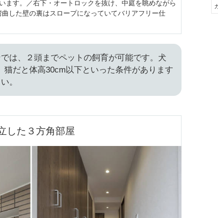
されています。／右下・オートロックを抜け、中庭を眺めながら
湾曲した壁の裏はスロープになっていてバリアフリー仕
ンでは、２頭までペットの飼育が可能です。犬
下、猫だと体高30cm以下といった条件があります
さい。
立した３方角部屋