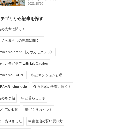
2021/10/18
カテゴリから記事を探す
街の先輩に聞く！
リノベ暮らしの先輩に聞く！
cowcamo graph《カウカモグラフ》
ウカモグラフ with LifeCatalog
owcamo EVENT
街とマンションと私
EAMS living style
住み継ぎの先輩に聞く！
街のネタ帖
街と暮らしラボ
名住宅の時間
家づくりのヒント
家、売りました
中古住宅の賢い買い方