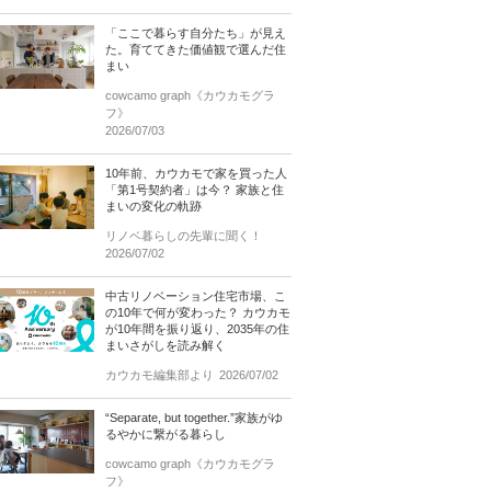
「ここで暮らす自分たち」が見え
た。育ててきた価値観で選んだ住
まい
cowcamo graph《カウカモグラ
フ》
2026/07/03
10年前、カウカモで家を買った人
「第1号契約者」は今？ 家族と住
まいの変化の軌跡
リノベ暮らしの先輩に聞く！
2026/07/02
中古リノベーション住宅市場、こ
の10年で何が変わった？ カウカモ
が10年間を振り返り、2035年の住
まいさがしを読み解く
カウカモ編集部より
2026/07/02
“Separate, but together.”家族がゆ
るやかに繋がる暮らし
cowcamo graph《カウカモグラ
フ》