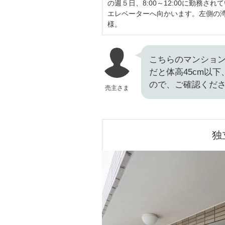
の週５日、8:00～12:00に勤務
エレベーターへ向かいます。左側の
様。
こちらのマンショ
だと体高45cm以
ので、ご確認くだ
売主さま
独