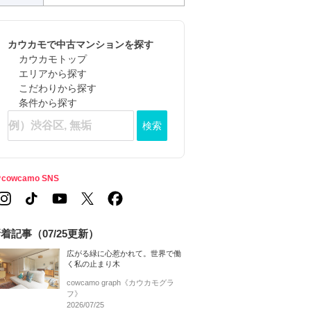
カウカモで中古マンションを探す
カウカモトップ
エリアから探す
こだわりから探す
条件から探す
検索
cowcamo SNS
着記事（07/25更新）
広がる緑に心惹かれて。世界で働
く私の止まり木
cowcamo graph《カウカモグラ
フ》
2026/07/25