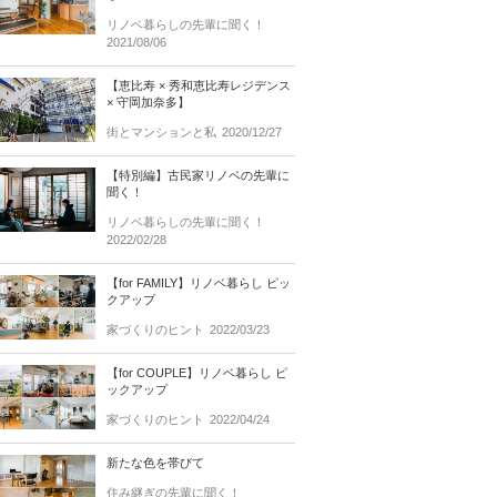
リノベ暮らしの先輩に聞く！
2021/08/06
【恵比寿 × 秀和恵比寿レジデンス
× 守岡加奈多】
街とマンションと私
2020/12/27
【特別編】古民家リノベの先輩に
聞く！
リノベ暮らしの先輩に聞く！
2022/02/28
【for FAMILY】リノベ暮らし ピッ
クアップ
家づくりのヒント
2022/03/23
【for COUPLE】リノベ暮らし ピ
ックアップ
家づくりのヒント
2022/04/24
新たな色を帯びて
住み継ぎの先輩に聞く！