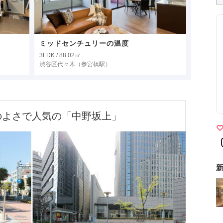
ミッドセンチュリーの温度
3LDK / 88.02㎡
渋谷区代々木
（参宮橋駅）
のよさで人気の「中野坂上」
新