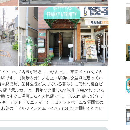
京メトロ丸ノ内線が通る「中野坂上」。東京メトロ丸ノ内
２駅です。（徒歩５分）／右上・駅前の交差点に建ってい
店や郵便局、歯科医院が入っている暮らしに便利な複合ビ
天ぷら店「天ふね」は、長年つぎ足しながら引き継がれている
時はすぐに満席になる人気店です。（650m 徒歩9分）／
Y（フランキーアンドトリニティー）」はアットホームな雰囲気の
ふわ卵の「ドルフィンオムライス」はぜひご賞味ください