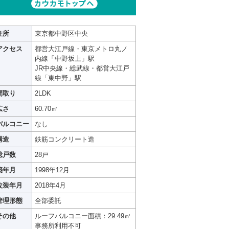
住所
東京都中野区中央
アクセス
都営大江戸線・東京メトロ丸ノ
内線「中野坂上」駅
JR中央線・総武線・都営大江戸
線「東中野」駅
間取り
2LDK
広さ
60.70㎡
バルコニー
なし
構造
鉄筋コンクリート造
総戸数
28戸
築年月
1998年12月
改装年月
2018年4月
管理形態
全部委託
その他
ルーフバルコニー面積：29.49㎡
事務所利用不可