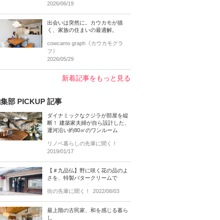
2026/06/19
出会いは突然に。カウカモが描
く、家族の住まいの最適解。
cowcamo graph《カウカモグラ
フ》
2026/05/29
新着記事をもっと見る
集部 PICKUP 記事
ダイナミックなクジラが部屋を縦
断！ 建築家夫婦が自ら設計した、
運河沿い約80㎡のワンルーム
リノベ暮らしの先輩に聞く！
2019/01/17
【＃九品仏】野に咲く花の品のよ
さを、特製バタークリームで
街の先輩に聞く！
2022/08/03
最上階の古民家、和を感じる暮ら
し