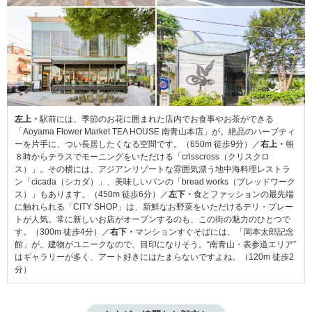
左上・
駅前には、季節のお花に囲まれた店内でお食事やお茶ができる
「Aoyama Flower Market TEA HOUSE 南青山本店」が。絶品のハーブティ
ーを片手に、つい長居したくなる空間です。（650m 徒歩9分）／
右上・
朝
８時からテラスでモーニングをいただける「crisscross（クリスクロ
ス）」。その横には、アジアンリゾートな雰囲気漂う地中海料理レストラ
ン「cicada（シカダ）」、美味しいパンの「bread works（ブレッドワーク
ス）」もあります。（450m 徒歩6分）／
左下・
食とファッションの最先端
に触れられる「CITY SHOP」は、新鮮なお野菜をいただけるデリ・プレー
トが人気。常に新しいお店がオープンするのも、この街の魅力のひとつで
す。（300m 徒歩4分）／
右下・
マンションすぐそばには、「岡本太郎記念
館」が。建物がユニークなので、目印になりそう。“南青山・表参道エリア”
はギャラリーが多く、アート好きにはたまらないですよね。（120m 徒歩2
分）