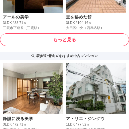
アールの美学
空を秘めた館
3LDK / 88.71㎡
3LDK / 104.16㎡
三鷹市下連雀
（三鷹駅）
大田区中央
（西馬込駅）
もっと見る
表参道･青山
のおすすめ中古マンション
静謐に浸る美学
アトリエ・ジングウ
3LDK / 72.71㎡
1LDK / 77.52㎡