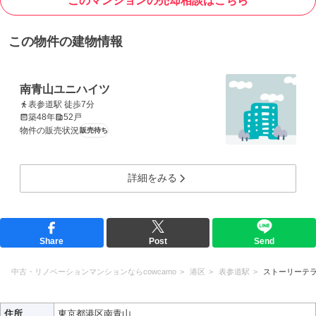
このマンションの売却相談はこちら
この物件の建物情報
南青山ユニハイツ
表参道駅 徒歩7分
築48年
52戸
物件の販売状況
販売待ち
詳細をみる
Share
Post
Send
中古・リノベーションマンションならcowcamo
港区
表参道駅
ストーリーテ
住所
東京都港区南青山