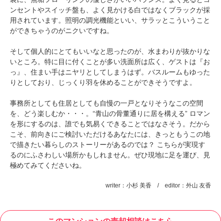
ンセントやスイッチ盤も、よく見かける白ではなくブラックが採
用されています。照明の調光機能といい、サラッとこういうこと
ができちゃうのがニクいですね。
そして個人的にとてもいいなと思ったのが、水まわりが抜かりな
いところ。特に目に付くことが多い洗面所は広く、ゲストは『お
っ』、住まい手はニヤリとしてしまうはず。バスルームもゆった
りとしており、じっくり羽を休めることができそうですよ。
事務所としても住居としても自慢の一戸となりそうなこの空間
を、どう楽しむか・・・。“青山の骨董通りに居を構える” ロマン
を形にするのは、誰でも気易くできることではなさそう。だから
こそ、前向きにご検討いただけるあなたには、きっともうこの地
で描きたい暮らしのストーリーがあるのでは？ こちらが実現す
るのにふさわしい場所かもしれません。ぜひ現地に足を運び、見
極めてみてくださいね。
writer：小杉 美香 / editor：外山 友香