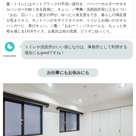
左・
トイレにはマットブラックの手洗い器付き。ペーパーホルダーやタオ
ルハンガーの鈍く光る質感に、キュン。／
中央・
洗面脱衣室に入るとつい
『おお、広い！』と驚きの声が。ゆったり身支度をでき、暮らしの満足度
が高まりそう。モノトーンのモザイクタイルや、トイレとお揃いのタオル
ハンガーに、再びキュン。／
右・
『おおー！』バスルームも、ちょっと余
裕を感じる1416サイズ。お風呂は命の洗濯、どうぞごゆっくり。
トイレや洗面所がいい感じなのは、事務所として利用する
場合にもgoodですね！
cowcamo
お仕事にもお休みにも