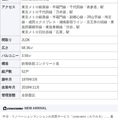
アクセス
東京メトロ銀座線・半蔵門線・千代田線「表参道」駅
東京メトロ千代田線「乃木坂」駅
東京メトロ銀座線・半蔵門線・副都心線・JR山手線・埼京
線・成田エクスプレス・湘南新宿ライン・京王井の頭線・東
急田園都市線・東急東横線「渋谷」駅
東京メトロ日比谷線「広尾」駅
間取り
2LDK
広さ
68.36㎡
バルコニー
3.59㎡
構造
鉄骨鉄筋コンクリート造
総戸数
52戸
築年月
1978年3月
改装年月
2018年11月
管理形態
全部委託
NEW ARRIVAL
中古・リノベーションマンションの売買サービス「cowcamo（カウカモ）」。暮