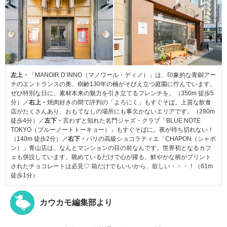
左上・
「MANOIR D’INNO（マノワール・ディノ）」は、印象的な青銅アー
チのエントランスの奥、樹齢130年の楠がそびえ立つ庭園に佇んでいます。
ぜひ特別な日に、素材本来の魅力を引き立てるフレンチを。（350m 徒歩5
分）／
右上・
焼肉好きの間で評判の「よろにく」もすぐそば。上質な飲食
店がたくさんあり、おもてなしの場所にも事欠かないエリアです。（280m
徒歩4分）／
左下・
言わずと知れた名門ジャズ・クラブ「BLUE NOTE
TOKYO（ブルーノートトーキョー）」もすぐそばに。夜が待ち切れない！
（140m 徒歩2分）／
右下・
パリの高級ショコラティエ「CHAPON（シャポ
ン）」青山店は、なんとマンションの目の前なんです。世界初となるカフ
ェも併設しています。眺めているだけで心が躍る、鮮やかな柄がプリント
されたチョコレートは必見♡ 箱だけでもいいから、欲しい・・・！（61m
徒歩1分）
カウカモ編集部より