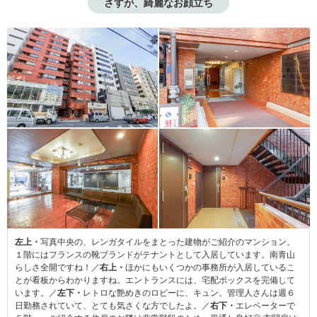
さすが、綺麗なお顔立ち
左上・
写真中央の、レンガタイルをまとった建物がご紹介のマンション。
１階にはフランスの靴ブランドがテナントとして入居しています。南青山
らしさ全開ですね！／
右上・
ほかにもいくつかの事務所が入居しているこ
とが看板からわかりますね。エントランスには、宅配ボックスを完備して
います。／
左下・
レトロな艶めきのロビーに、キュン。管理人さんは週６
日勤務されていて、とても気さくな方でしたよ。／
右下・
エレベーターで