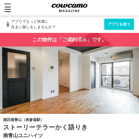
MENU
アプリでもっと快適に
📱
アプリを使う
住まい探しをしませんか？
この物件は「ご成約済み」です。
港区南青山（表参道駅）
ストーリーテラーかく語りき
南青山ユニハイツ