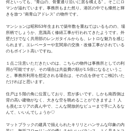
何といっても、“青山の、骨董通り沿いに居を構える” 。そこにロ
マンが溢れています。事務所もまた然り。港区の中でも燦然と輝
きを放つ “南青山アドレス” の物件です。
マンションは昭和53年生まれで築年数を重ねてはいるものの、場
所柄でしょうか、意識高く修繕工事が行われてきたようです。外
壁だけでなく共用部のレンガタイルからも、レトロな魅力を感じ
られます。エレベーターや玄関扉の交換・改修工事がされている
のもポイント高いですね。
１点ご注意いただきたいのは、こちらの物件は事務所としての利
用が可能ですが、その場合は共益費の額が1.5倍になるというこ
と。事務所利用を想定される場合は、その点を併せてご検討いた
だければと思います。
住戸は５階の角に位置しており、窓が多いです。しかも南西側は
背の高い建物がなく、大きな空を眺めることができますよ！ 人
も羨むエリアの真ん中で、こんな開放的なビューまで手に入るな
んて、いいんでしょうか♡
マットブラックの建具で揃えられたキリリとハンサムな印象の内
装に、無垢フローリングの優しさがいいバランス。よく見るとコ