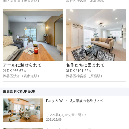
港区南青山
（表参道駅）
渋谷区神宮前
（北参道駅）
アールに魅せられて
名作たちに囲まれて
2LDK / 66.67㎡
3LDK / 101.22㎡
渋谷区渋谷
（表参道駅）
渋谷区神宮前
（原宿駅）
編集部 PICKUP 記事
Party ＆ Work - 3人家族の北欧リノベ -
リノベ暮らしの先輩に聞く！
2021/12/08