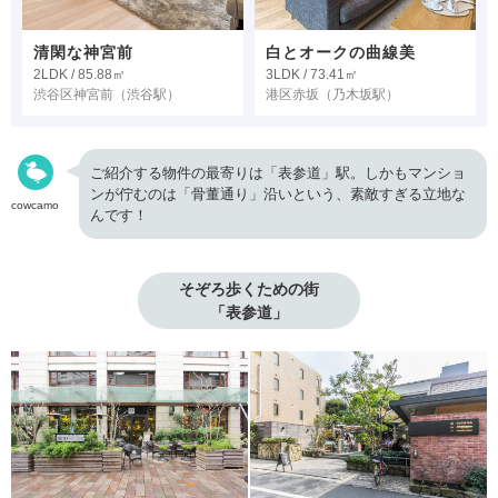
清閑な神宮前
白とオークの曲線美
2LDK / 85.88㎡
3LDK / 73.41㎡
渋谷区神宮前
（渋谷駅）
港区赤坂
（乃木坂駅）
ご紹介する物件の最寄りは「表参道」駅。しかもマンショ
ンが佇むのは「骨董通り」沿いという、素敵すぎる立地な
cowcamo
んです！
そぞろ歩くための街

「表参道」