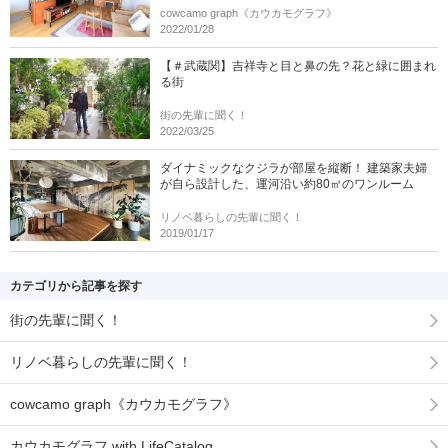
cowcamo graph《カウカモグラフ》
2022/01/28
【＃武蔵関】吉祥寺と目と鼻の先？花と緑に囲まれ
る街
街の先輩に聞く！
2022/03/25
ダイナミックなクジラが部屋を縦断！ 建築家夫婦
が自ら設計した、運河沿い約80㎡のワンルーム
リノベ暮らしの先輩に聞く！
2019/01/17
カテゴリから記事を探す
街の先輩に聞く！
リノベ暮らしの先輩に聞く！
cowcamo graph《カウカモグラフ》
カウカモグラフ with LifeCatalog