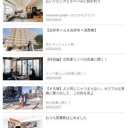
広いリビングとルーバルに招かれて
cowcamo graph《カウカモグラフ》
2021/09/24
【吉祥寺 × ルネ吉祥寺 × 高野舞】
街とマンションと私
2022/02/21
【特別編】古民家リノベの先輩に聞く！
リノベ暮らしの先輩に聞く！
2022/02/28
【＃大塚】人と同じじゃつまらない。カラフルな冒
険に乗り出した、この街を見よ
街の先輩に聞く！
2021/12/17
おうち図書館はじめました