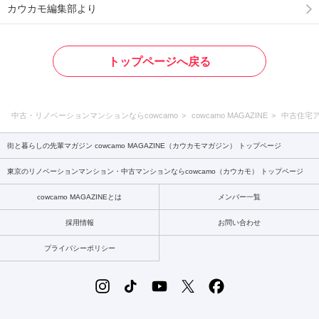
カウカモ編集部より
トップページへ戻る
中古・リノベーションマンションならcowcamo
cowcamo MAGAZINE
中古住宅
街と暮らしの先輩マガジン cowcamo MAGAZINE（カウカモマガジン） トップページ
東京のリノベーションマンション・中古マンションならcowcamo（カウカモ） トップページ
cowcamo MAGAZINEとは
メンバー一覧
採用情報
お問い合わせ
プライバシーポリシー