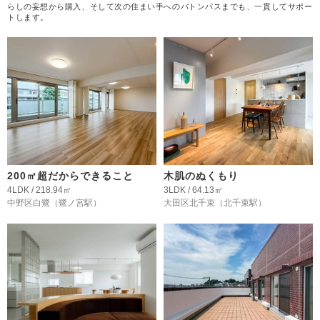
らしの妄想から購入、そして次の住まい手へのバトンパスまでも、一貫してサポー
トします。
200㎡超だからできること
木肌のぬくもり
4LDK / 218.94㎡
3LDK / 64.13㎡
中野区白鷺
（鷺ノ宮駅）
大田区北千束
（北千束駅）