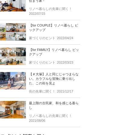
住まう家 -
リノベ暮らしの先輩に聞く！
2022/07/15
【for COUPLE】リノベ暮らし ピ
ックアップ
家づくりのヒント
2022/04/24
【for FAMILY】リノベ暮らし ピッ
クアップ
家づくりのヒント
2022/03/23
【＃大塚】人と同じじゃつまらな
い。カラフルな冒険に乗り出し
た、この街を見よ
街の先輩に聞く！
2021/12/17
最上階の古民家、和を感じる暮ら
し
リノベ暮らしの先輩に聞く！
2021/08/06