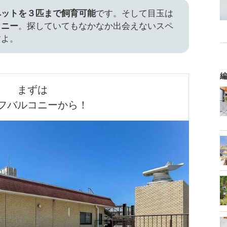
ペットを３匹まで飼育可能
です。そして目玉は
コニー
。探していてもなかなか出会えないスペ
すよ。
編
まずは

フバルコニーから！