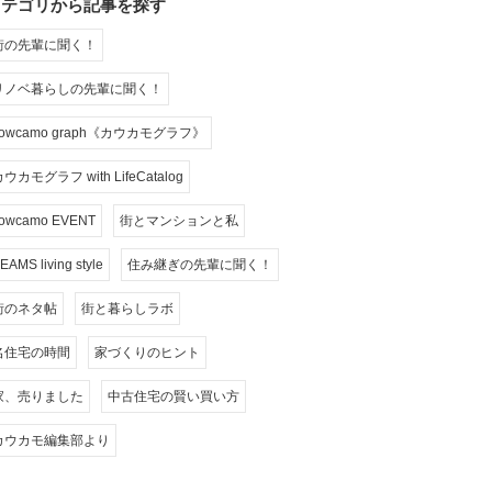
カテゴリから記事を探す
街の先輩に聞く！
リノベ暮らしの先輩に聞く！
cowcamo graph《カウカモグラフ》
ウカモグラフ with LifeCatalog
owcamo EVENT
街とマンションと私
EAMS living style
住み継ぎの先輩に聞く！
街のネタ帖
街と暮らしラボ
名住宅の時間
家づくりのヒント
家、売りました
中古住宅の賢い買い方
カウカモ編集部より