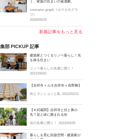
く、家族の住まいの最適解。
cowcamo graph《カウカモグラ
フ》
2026/05/29
新着記事をもっと見る
集部 PICKUP 記事
建築家とつくるリノベ暮らし！光
を操る住まい
リノベ暮らしの先輩に聞く！
2021/05/02
【吉祥寺 × ルネ吉祥寺 × 高野舞】
街とマンションと私
2022/02/21
【＃武蔵関】吉祥寺と目と鼻の
先？花と緑に囲まれる街
街の先輩に聞く！
2022/03/25
暮らしを育む回遊空間 - 建築家が