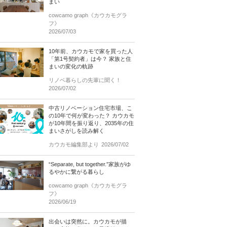
まい
cowcamo graph《カウカモグラ
フ》
2026/07/03
10年前、カウカモで家を買った人
「第1号契約者」は今？ 家族と住
まいの変化の軌跡
リノベ暮らしの先輩に聞く！
2026/07/02
中古リノベーション住宅市場、こ
の10年で何が変わった？ カウカモ
が10年間を振り返り、2035年の住
まいさがしを読み解く
カウカモ編集部より
2026/07/02
“Separate, but together.”家族がゆ
るやかに繋がる暮らし
cowcamo graph《カウカモグラ
フ》
2026/06/19
出会いは突然に。カウカモが描