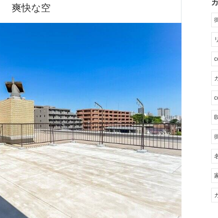
爽快な空
カ
c
B