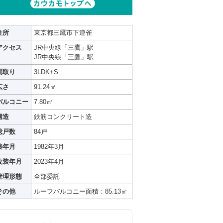
住所
東京都三鷹市下連雀
アクセス
JR中央線「三鷹」駅
JR中央線「三鷹」駅
間取り
3LDK+S
広さ
91.24㎡
バルコニー
7.80㎡
構造
鉄筋コンクリート造
総戸数
84戸
築年月
1982年3月
改装年月
2023年4月
管理形態
全部委託
その他
ルーフバルコニー面積：85.13㎡