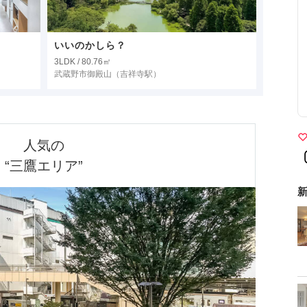
いいのかしら？
3LDK / 80.76㎡
武蔵野市御殿山
（吉祥寺駅）
人気の

“三鷹エリア”
新