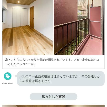
左・
こちらにもしっかりと収納が用意されています。／
右・
北側にはちょ
っとしたバルコニーが。
バルコニー正面の眺望は埋まっていますが、その分通りか
らの視線は届きません。
cowcamo
広々とした玄関