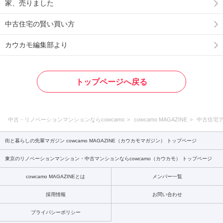
家、売りました
中古住宅の賢い買い方
カウカモ編集部より
トップページへ戻る
中古・リノベーションマンションならcowcamo
cowcamo MAGAZINE
中古住宅
街と暮らしの先輩マガジン cowcamo MAGAZINE（カウカモマガジン） トップページ
東京のリノベーションマンション・中古マンションならcowcamo（カウカモ） トップページ
cowcamo MAGAZINEとは
メンバー一覧
採用情報
お問い合わせ
プライバシーポリシー