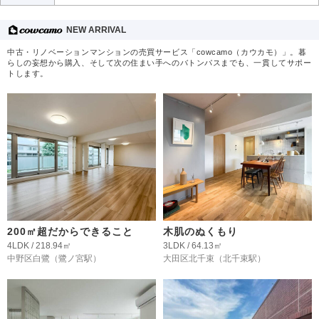
NEW ARRIVAL
中古・リノベーションマンションの売買サービス「cowcamo（カウカモ）」。暮
らしの妄想から購入、そして次の住まい手へのバトンパスまでも、一貫してサポー
トします。
200㎡超だからできること
木肌のぬくもり
4LDK / 218.94㎡
3LDK / 64.13㎡
中野区白鷺
（鷺ノ宮駅）
大田区北千束
（北千束駅）