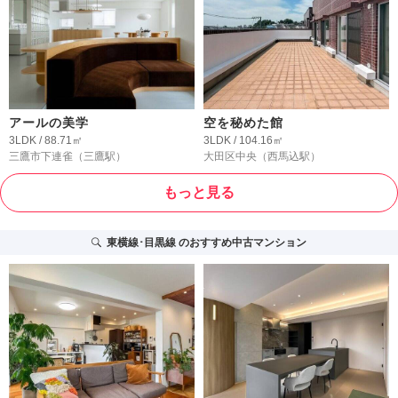
アールの美学
空を秘めた館
3LDK / 88.71㎡
3LDK / 104.16㎡
三鷹市下連雀
（三鷹駅）
大田区中央
（西馬込駅）
もっと見る
東横線･目黒線
のおすすめ中古マンション