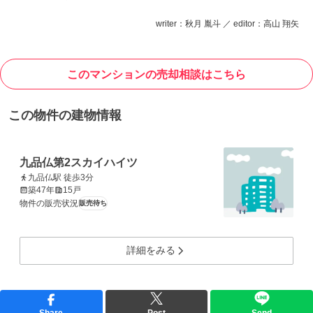
writer：秋月 胤斗 ／ editor：高山 翔矢
このマンションの売却相談はこちら
この物件の建物情報
九品仏第2スカイハイツ
九品仏駅 徒歩3分
築47年
15戸
物件の販売状況
販売待ち
詳細をみる
Share
Post
Send