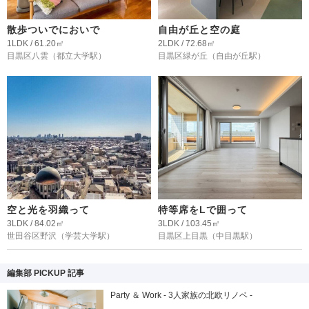
散歩ついでにおいで
自由が丘と空の庭
1LDK / 61.20㎡
2LDK / 72.68㎡
目黒区八雲
（都立大学駅）
目黒区緑が丘
（自由が丘駅）
空と光を羽織って
特等席をLで囲って
3LDK / 84.02㎡
3LDK / 103.45㎡
世田谷区野沢
（学芸大学駅）
目黒区上目黒
（中目黒駅）
編集部 PICKUP 記事
Party ＆ Work - 3人家族の北欧リノベ -