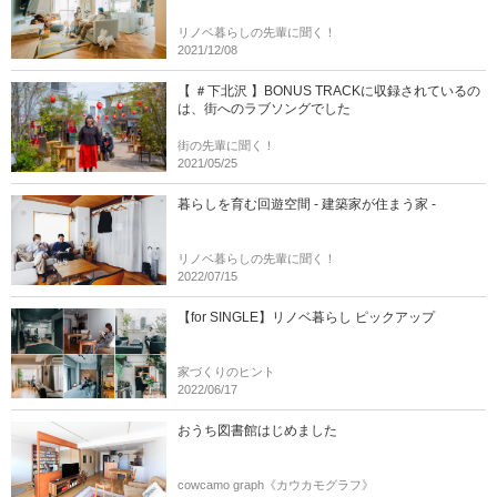
リノベ暮らしの先輩に聞く！
2021/12/08
【 ＃下北沢 】BONUS TRACKに収録されているの
は、街へのラブソングでした
街の先輩に聞く！
2021/05/25
暮らしを育む回遊空間 - 建築家が住まう家 -
リノベ暮らしの先輩に聞く！
2022/07/15
【for SINGLE】リノベ暮らし ピックアップ
家づくりのヒント
2022/06/17
おうち図書館はじめました
cowcamo graph《カウカモグラフ》