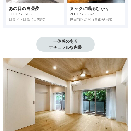
あの日の白昼夢
ヌックに眠るひかり
1LDK / 73.28㎡
2LDK / 75.60㎡
目黒区下目黒
（目黒駅）
世田谷区深沢
（自由が丘駅）
一体感のある

ナチュラルな内装