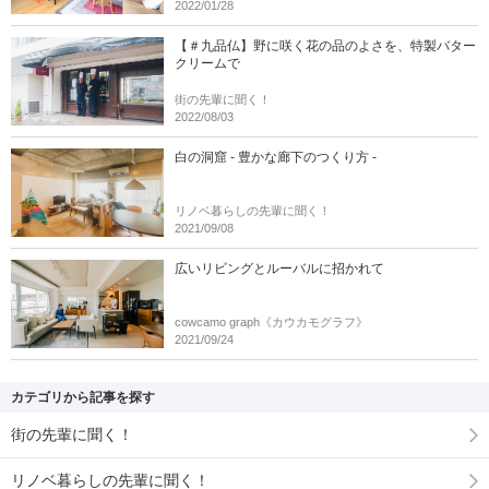
2022/01/28
【＃九品仏】野に咲く花の品のよさを、特製バター
クリームで
街の先輩に聞く！
2022/08/03
白の洞窟 - 豊かな廊下のつくり方 -
リノベ暮らしの先輩に聞く！
2021/09/08
広いリビングとルーバルに招かれて
cowcamo graph《カウカモグラフ》
2021/09/24
カテゴリから記事を探す
街の先輩に聞く！
リノベ暮らしの先輩に聞く！