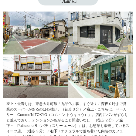
「九品仏」
左上・
最寄りは、東急大井町線「九品仏」駅。すぐ近くに深夜０時まで営
業のスーパーがあるのは心強い。（徒歩３分）／
右上・
こちらは、ベーカ
リー「Comme'N TOKYO（コム・ン トウキョウ）」。店内にパンがずらり
と並んでおり、テンションがあがること間違いなし！（徒歩２分）／
左
下・
「Patisserie R（パティスリー エール）」は、お惣菜も販売しているス
イーツ店。（徒歩３分）／
右下・
ナチュラルで落ち着いた内装のカフェ