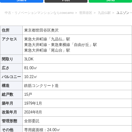
中古・リノベーションマンションならcowcamo
世田谷区
九品仏駅
ユニゾン
住所
東京都世田谷区奥沢
アクセス
東急大井町線「九品仏」駅
東急大井町線・東急東横線「自由が丘」駅
東急大井町線「尾山台」駅
間取り
3LDK
広さ
81.00㎡
バルコニー
10.22㎡
構造
鉄筋コンクリート造
総戸数
15戸
築年月
1979年1月
改装年月
2024年8月
管理形態
全部委託
その他
専用庭面積：24.00㎡