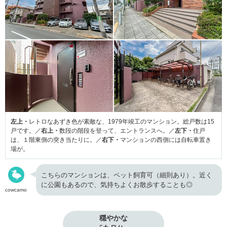
左上・
レトロなあずき色が素敵な、1979年竣工のマンション。総戸数は15
戸です。／
右上・
数段の階段を登って、エントランスへ。／
左下・
住戸
は、１階東側の突き当たりに。／
右下・
マンションの西側には自転車置き
場が。
こちらのマンションは、ペット飼育可（細則あり）。近く
に公園もあるので、気持ちよくお散歩することも◎
cowcamo
穏やかな
