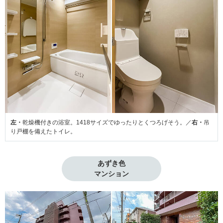
左・
乾燥機付きの浴室。1418サイズでゆったりとくつろげそう。／
右・
吊
り戸棚を備えたトイレ。
あずき色

マンション