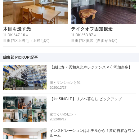
木目を浸す光
テイクオフ固定観念
1LDK / 47.16㎡
1LDK / 53.87㎡
世田谷区上野毛
（上野毛駅）
世田谷区奥沢
（自由が丘駅）
編集部 PICKUP 記事
【恵比寿 × 秀和恵比寿レジデンス × 守岡加奈多】
街とマンションと私
2020/12/27
【for SINGLE】リノベ暮らし ピックアップ
家づくりのヒント
2022/06/17
インスピレーションはホテルから！変幻自在なワン
ルーム