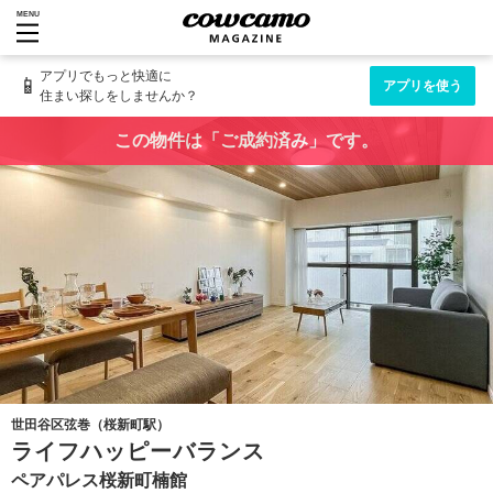
MENU
アプリでもっと快適に
📱
アプリを使う
住まい探しをしませんか？
この物件は「ご成約済み」です。
世田谷区弦巻（桜新町駅）
ライフハッピーバランス
ペアパレス桜新町楠館