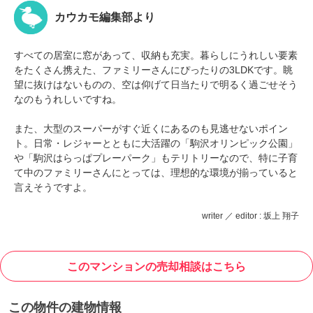
カウカモ編集部より
すべての居室に窓があって、収納も充実。暮らしにうれしい要素
をたくさん携えた、ファミリーさんにぴったりの3LDKです。眺
望に抜けはないものの、空は仰げて日当たりで明るく過ごせそう
なのもうれしいですね。
また、大型のスーパーがすぐ近くにあるのも見逃せないポイン
ト。日常・レジャーとともに大活躍の「駒沢オリンピック公園」
や「駒沢はらっぱプレーパーク」もテリトリーなので、特に子育
て中のファミリーさんにとっては、理想的な環境が揃っていると
言えそうですよ。
writer ／ editor : 坂上 翔子
このマンションの売却相談はこちら
この物件の建物情報