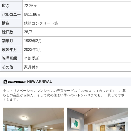
広さ
72.26㎡
バルコニー
約11.96㎡
構造
鉄筋コンクリート造
総戸数
28戸
築年月
1983年2月
改装年月
2023年1月
管理形態
全部委託
その他
家具付き
NEW ARRIVAL
中古・リノベーションマンションの売買サービス「cowcamo（カウカモ）」。暮
らしの妄想から購入、そして次の住まい手へのバトンパスまでも、一貫してサポー
トします。