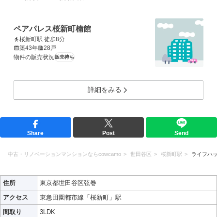
ペアパレス桜新町楠館
桜新町駅 徒歩8分
築43年
28戸
物件の販売状況
販売待ち
詳細をみる
Share
Post
Send
中古・リノベーションマンションならcowcamo
世田谷区
桜新町駅
ライフハ
住所
東京都世田谷区弦巻
アクセス
東急田園都市線「桜新町」駅
間取り
3LDK