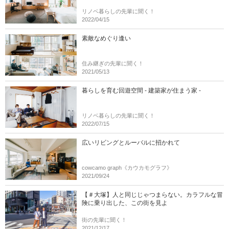
リノベ暮らしの先輩に聞く！
2022/04/15
素敵なめぐり逢い
住み継ぎの先輩に聞く！
2021/05/13
暮らしを育む回遊空間 - 建築家が住まう家 -
リノベ暮らしの先輩に聞く！
2022/07/15
広いリビングとルーバルに招かれて
cowcamo graph《カウカモグラフ》
2021/09/24
【＃大塚】人と同じじゃつまらない。カラフルな冒
険に乗り出した、この街を見よ
街の先輩に聞く！
2021/12/17