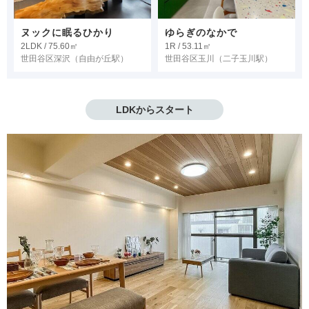
ヌックに眠るひかり
ゆらぎのなかで
2LDK / 75.60㎡
1R / 53.11㎡
世田谷区深沢
（自由が丘駅）
世田谷区玉川
（二子玉川駅）
LDKからスタート