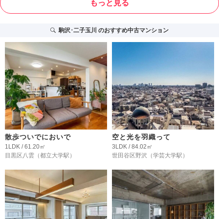
もっと見る
駒沢･二子玉川
のおすすめ中古マンション
散歩ついでにおいで
空と光を羽織って
1LDK / 61.20㎡
3LDK / 84.02㎡
目黒区八雲
（都立大学駅）
世田谷区野沢
（学芸大学駅）