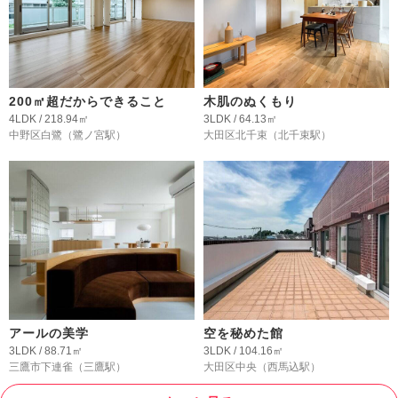
200㎡超だからできること
木肌のぬくもり
4LDK / 218.94㎡
3LDK / 64.13㎡
中野区白鷺
（鷺ノ宮駅）
大田区北千束
（北千束駅）
アールの美学
空を秘めた館
3LDK / 88.71㎡
3LDK / 104.16㎡
三鷹市下連雀
（三鷹駅）
大田区中央
（西馬込駅）