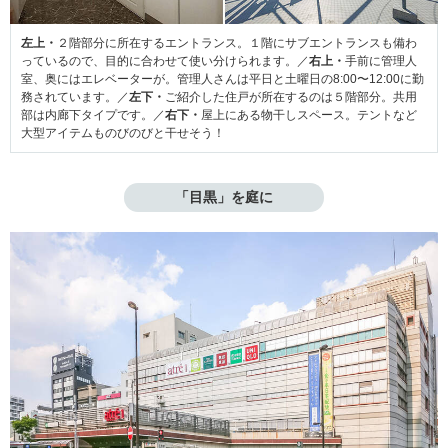
左上・
２階部分に所在するエントランス。１階にサブエントランスも備わ
っているので、目的に合わせて使い分けられます。／
右上・
手前に管理人
室、奥にはエレベーターが。管理人さんは平日と土曜日の8:00〜12:00に勤
務されています。／
左下・
ご紹介した住戸が所在するのは５階部分。共用
部は内廊下タイプです。／
右下・
屋上にある物干しスペース。テントなど
大型アイテムものびのびと干せそう！
「目黒」を庭に