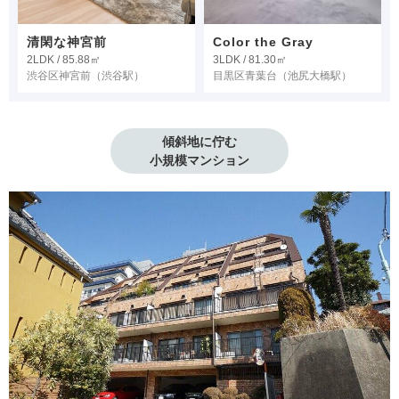
清閑な神宮前
Color the Gray
2LDK / 85.88㎡
3LDK / 81.30㎡
渋谷区神宮前
（渋谷駅）
目黒区青葉台
（池尻大橋駅）
傾斜地に佇む

小規模マンション