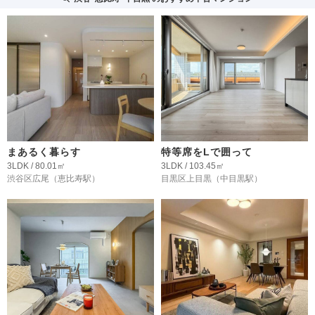
まあるく暮らす
特等席をLで囲って
3LDK / 80.01㎡
3LDK / 103.45㎡
渋谷区広尾
（恵比寿駅）
目黒区上目黒
（中目黒駅）