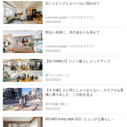
広いリビングとルーバルに招かれて
cowcamo graph《カウカモグラフ》
2021/09/24
明るい未来に、木の温もりを添えて
cowcamo graph《カウカモグラフ》
2022/04/01
【for FAMILY】リノベ暮らし ピックアップ
家づくりのヒント
2022/03/23
【＃大塚】人と同じじゃつまらない。カラフルな冒
険に乗り出した、この街を見よ
街の先輩に聞く！
2021/12/17
BEAMS living style 022 - ヒュッゲな暮らし -