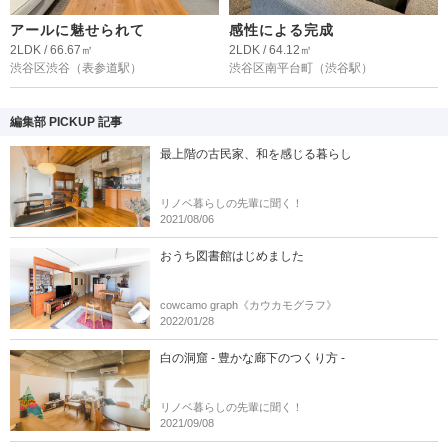
アールに魅せられて
感性による完成
2LDK / 66.67㎡
2LDK / 64.12㎡
渋谷区渋谷
（表参道駅）
渋谷区南平台町
（渋谷駅）
編集部 PICKUP 記事
最上階の古民家、和を感じる暮らし
リノベ暮らしの先輩に聞く！
2021/08/06
おうち図書館はじめました
cowcamo graph《カウカモグラフ》
2022/01/28
白の洞窟 - 豊かな廊下のつくり方 -
リノベ暮らしの先輩に聞く！
2021/09/08