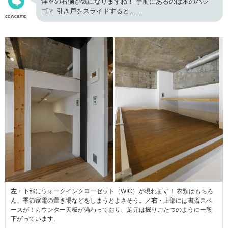
洋室の右側が気になりますね！ 手前にあるのは木のハシ
ゴ？ 引き戸をスライドすると……
cowcamo
左・
下部にウォークインクローゼット（WIC）が現れます！ 衣類はもちろ
ん、季節家電の置き場などをしまうとよさそう。／
右・
上部には書斎スペ
ースが！カウンター天板が備わっており、足元は掘りごたつのように一段
下がっています。