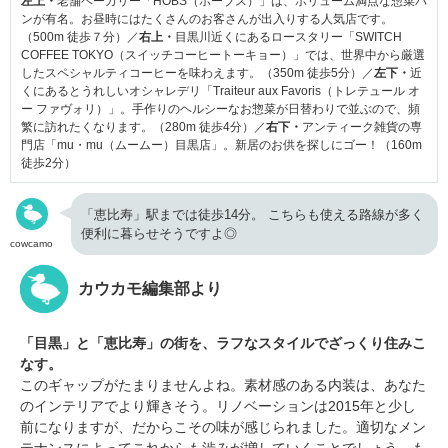
左上・
老舗ベーカリー「HOBS（ホーブス）」は、ボリューム満点な惣菜パ
ンが有名。お昼時にはたくさんのお客さんが出入りする人気店です。
（500m 徒歩７分）／
右上・
目黒川近くにあるロースタリー「SWITCH
COFFEE TOKYO（スイッチコーヒートーキョー）」では、世界中から厳選
したスペシャルティコーヒーを味わえます。（350m 徒歩5分）／
左下・
近
くにあるとうれしいオシャレデリ「Traiteur aux Favoris（トレテュール オ
ー ファヴォリ）」。手作りのヘルシーなお惣菜が日替わりで並ぶので、頻
繁に訪れたくなります。（280m 徒歩4分）／
右下・
アンティーク雑貨の専
門店「mu・mu（ムームー）目黒店」。新居のお供を探しにゴー！（160m
徒歩2分）
「恵比寿」駅までは徒歩14分。 こちらも使える路線が多く
便利に暮らせそうですよ◎
cowcamo
カウカモ編集部より
「目黒」と「恵比寿」の街を、ラフなスタイルでざっくり住みこ
なす。
このギャップがたまりませんよね。素材感のある内装は、あなた
のインテリアでより輝きそう。リノベーションは2015年と少し
前になりますが、だからこその味が感じられました。適切なメン