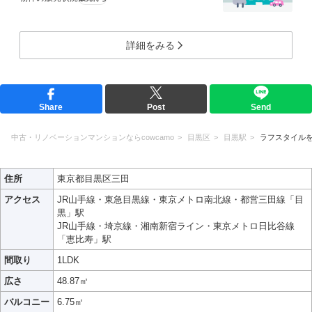
詳細をみる
Share
Post
Send
中古・リノベーションマンションならcowcamo
目黒区
目黒駅
ラフスタイル
住所
東京都目黒区三田
アクセス
JR山手線・東急目黒線・東京メトロ南北線・都営三田線「目
黒」駅
JR山手線・埼京線・湘南新宿ライン・東京メトロ日比谷線
「恵比寿」駅
間取り
1LDK
広さ
48.87㎡
バルコニー
6.75㎡