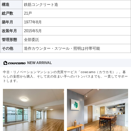
構造
鉄筋コンクリート造
総戸数
21戸
築年月
1977年8月
改装年月
2015年5月
管理形態
全部委託
その他
造作カウンター・スツール・照明は付帯可能
NEW ARRIVAL
中古・リノベーションマンションの売買サービス「cowcamo（カウカモ）」。暮
らしの妄想から購入、そして次の住まい手へのバトンパスまでも、一貫してサポー
トします。