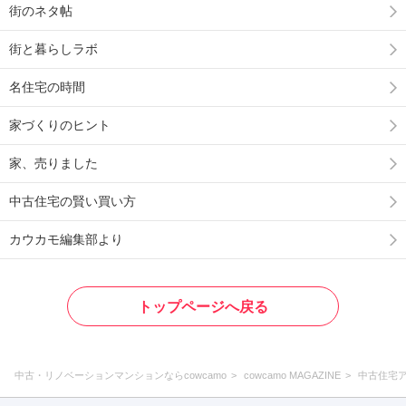
街のネタ帖
街と暮らしラボ
名住宅の時間
家づくりのヒント
家、売りました
中古住宅の賢い買い方
カウカモ編集部より
トップページへ戻る
中古・リノベーションマンションならcowcamo
cowcamo MAGAZINE
中古住宅