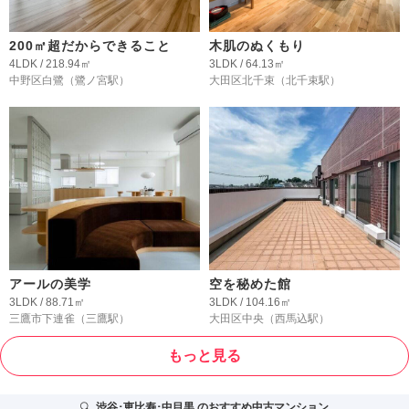
200㎡超だからできること
木肌のぬくもり
4LDK / 218.94㎡
3LDK / 64.13㎡
中野区白鷺
（鷺ノ宮駅）
大田区北千束
（北千束駅）
アールの美学
空を秘めた館
3LDK / 88.71㎡
3LDK / 104.16㎡
三鷹市下連雀
（三鷹駅）
大田区中央
（西馬込駅）
もっと見る
渋谷･恵比寿･中目黒
のおすすめ中古マンション