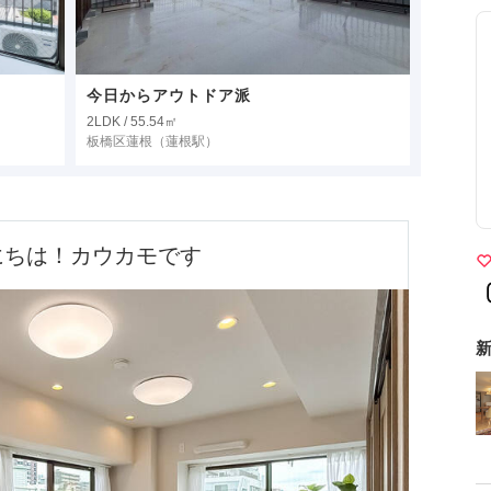
今日からアウトドア派
2LDK / 55.54㎡
板橋区蓮根
（蓮根駅）
にちは！カウカモです
新