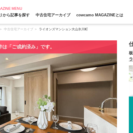
AZINE MENU
リから記事を探す
中古住宅アーカイブ
cowcamo MAGAZINEとは
中古住宅アーカイブ
ライオンズマンション大山氷川町
件は「ご成約済み」です。
板
ラ