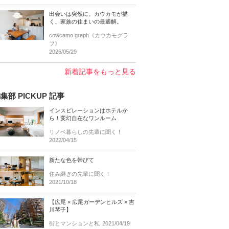
出会いは突然に。カウカモが描
く、家族の住まいの最適解。
cowcamo graph《カウカモグラ
フ》
2026/05/29
新着記事をもっと見る
集部 PICKUP 記事
インスピレーションはホテルか
ら！変幻自在なワンルーム
リノベ暮らしの先輩に聞く！
2022/04/15
新たな色を帯びて
住み継ぎの先輩に聞く！
2021/10/18
【広尾 × 広尾ガーデンヒルズ × 吉
川琴子】
街とマンションと私
2021/04/19