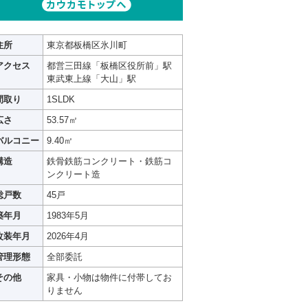
住所
東京都板橋区氷川町
アクセス
都営三田線「板橋区役所前」駅
東武東上線「大山」駅
間取り
1SLDK
広さ
53.57㎡
バルコニー
9.40㎡
構造
鉄骨鉄筋コンクリート・鉄筋コ
ンクリート造
総戸数
45戸
築年月
1983年5月
改装年月
2026年4月
管理形態
全部委託
その他
家具・小物は物件に付帯してお
りません