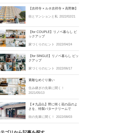
【吉祥寺 × ルネ吉祥寺 × 高野舞】
街とマンションと私
2022/02/21
【for COUPLE】リノベ暮らし ピ
ックアップ
家づくりのヒント
2022/04/24
【for SINGLE】リノベ暮らし ピッ
クアップ
家づくりのヒント
2022/06/17
素敵なめぐり逢い
住み継ぎの先輩に聞く！
2021/05/13
【＃九品仏】野に咲く花の品のよ
さを、特製バタークリームで
街の先輩に聞く！
2022/08/03
カテゴリから記事を探す