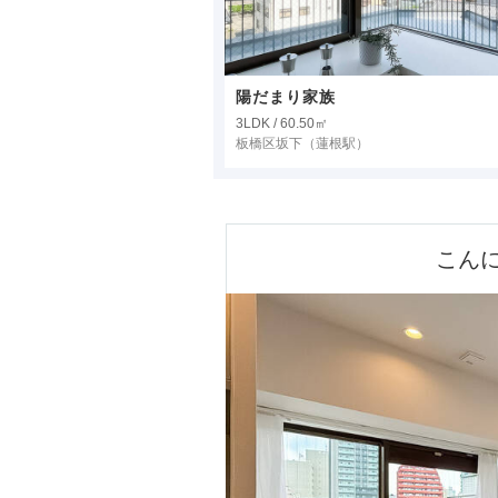
陽だまり家族
3LDK / 60.50㎡
板橋区坂下
（蓮根駅）
こん