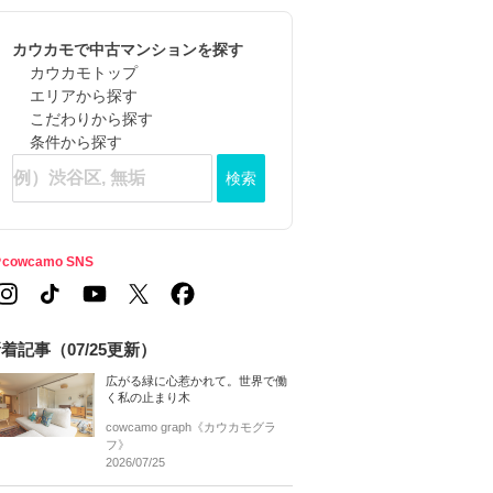
カウカモで中古マンションを探す
カウカモトップ
エリアから探す
こだわりから探す
条件から探す
検索
cowcamo SNS
着記事（07/25更新）
広がる緑に心惹かれて。世界で働
く私の止まり木
cowcamo graph《カウカモグラ
フ》
2026/07/25