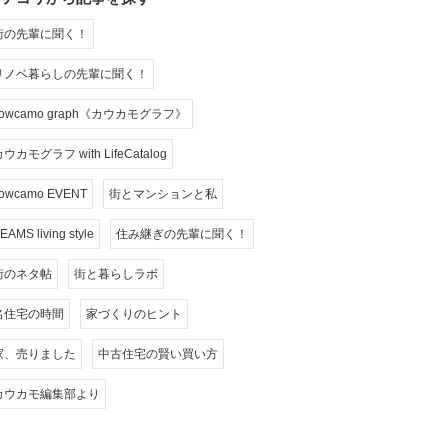
街の先輩に聞く！
リノベ暮らしの先輩に聞く！
cowcamo graph《カウカモグラフ》
ウカモグラフ with LifeCatalog
owcamo EVENT
街とマンションと私
EAMS living style
住み継ぎの先輩に聞く！
街のネタ帖
街と暮らしラボ
名住宅の時間
家づくりのヒント
家、売りました
中古住宅の賢い買い方
カウカモ編集部より