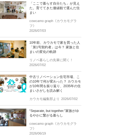
「ここで暮らす自分たち」が見え
た。育ててきた価値観で選んだ住
まい
cowcamo graph《カウカモグラ
フ》
2026/07/03
10年前、カウカモで家を買った人
「第1号契約者」は今？ 家族と住
まいの変化の軌跡
リノベ暮らしの先輩に聞く！
2026/07/02
中古リノベーション住宅市場、こ
の10年で何が変わった？ カウカモ
が10年間を振り返り、2035年の住
まいさがしを読み解く
カウカモ編集部より
2026/07/02
“Separate, but together.”家族がゆ
るやかに繋がる暮らし
cowcamo graph《カウカモグラ
フ》
2026/06/19